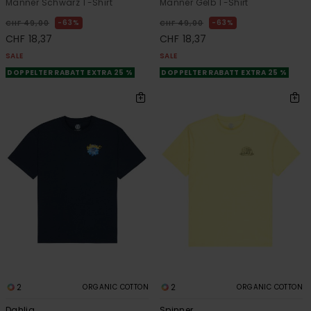
Männer Schwarz T-Shirt
Männer Gelb T-Shirt
63%
63%
CHF 49,00
CHF 49,00
CHF 18,37
CHF 18,37
SALE
SALE
DOPPELTER RABATT EXTRA 25 %
DOPPELTER RABATT EXTRA 25 %
2
2
ORGANIC COTTON
ORGANIC COTTON
Dahlia
Spinner