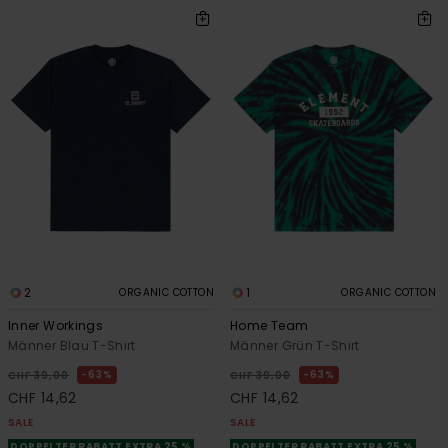
2
1
ORGANIC COTTON
ORGANIC COTTON
Inner Workings
Home Team
Männer Blau T-Shirt
Männer Grün T-Shirt
63%
63%
CHF 39,00
CHF 39,00
CHF 14,62
CHF 14,62
SALE
SALE
DOPPELTER RABATT EXTRA 25 %
DOPPELTER RABATT EXTRA 25 %