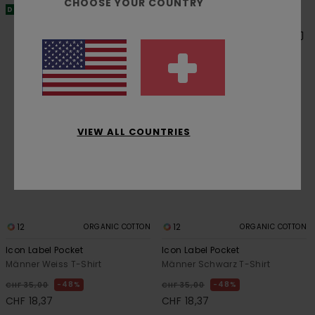
CHOOSE YOUR COUNTRY
DOPPELTER RABATT EXTRA 25 %
DOPPELTER RABATT EXTRA 25 %
VIEW ALL COUNTRIES
12
12
ORGANIC COTTON
ORGANIC COTTON
Icon Label Pocket
Icon Label Pocket
Männer Weiss T-Shirt
Männer Schwarz T-Shirt
48%
48%
CHF 35,00
CHF 35,00
CHF 18,37
CHF 18,37