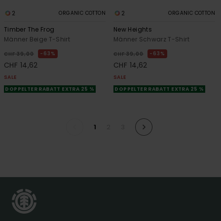
2
2
ORGANIC COTTON
ORGANIC COTTON
Timber The Frog
New Heights
Männer Beige T-Shirt
Männer Schwarz T-Shirt
63%
63%
CHF 39,00
CHF 39,00
CHF 14,62
CHF 14,62
SALE
SALE
DOPPELTER RABATT EXTRA 25 %
DOPPELTER RABATT EXTRA 25 %
1
2
3