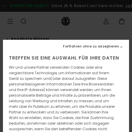
Direkt
PPELTER RABATT
Extra 25 % Rabatt auf Sale-Artikel
Jetzt Spar
zur
Produkt
Auswahl
springen
Angebote Männer
T-shirts
Fortfahren ohne zu akzeptieren
TREFFEN SIE EINE AUSWAHL FÜR IHRE DATEN
Wir und unsere Partner verwenden Cookies oder eine
vergleichbare Technologie, um Informationen auf Ihrem
Filtern & Sortieren
116
Ergebnisse
Gerät zu speichern und/oder darauf zuzugreifen. Diese
personenbezogenen Informationen (wie Ihre Browserdaten
Direkt
Überspringen
und Ihre IP-Adresse) können verwendet werden, um Ihnen
zu
und
den
filtern
personalisierte Beiträge und Inhalte zu präsentieren, um die
Filterkriterien
nach
Leistung von Werbung und Inhalten zu messen, und um
springen
mehr über ihr Publikum zu erfahren, um die Produkte unserer
Partner zu entwickeln und zu verbessern. Sie können Ihre
Wahl so einstellen, dass Sie Cookies, die Ihrer Zustimmung
bedürfen, annehmen oder ablehnen oder sich dagegen
aussprechen, wenn Sie den betreffenden Cookies nicht