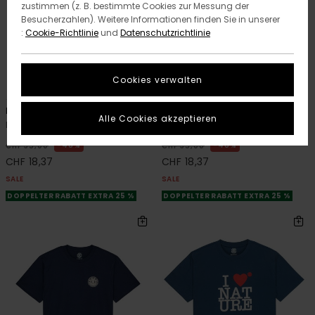
zustimmen (z. B. bestimmte Cookies zur Messung der
Besucherzahlen). Weitere Informationen finden Sie in unserer
:
Cookie-Richtlinie
und
Datenschutzrichtlinie
Cookies verwalten
12
12
ORGANIC COTTON
ORGANIC COTTON
Icon Label Pocket
Icon Label Pocket
Alle Cookies akzeptieren
Männer Grau T-Shirt
Männer Blau T-Shirt
48%
48%
CHF 35,00
CHF 35,00
CHF 18,37
CHF 18,37
SALE
SALE
DOPPELTER RABATT EXTRA 25 %
DOPPELTER RABATT EXTRA 25 %