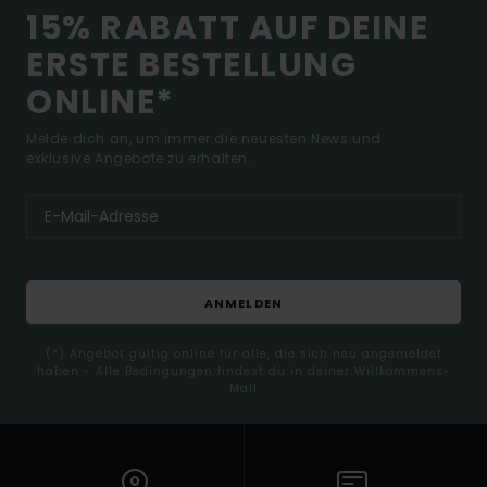
15% RABATT AUF DEINE
ERSTE BESTELLUNG
ONLINE*
Melde dich an, um immer die neuesten News und
exklusive Angebote zu erhalten.
ANMELDEN
(*) Angebot gültig online für alle, die sich neu angemeldet
haben - Alle Bedingungen findest du in deiner Willkommens-
Mail