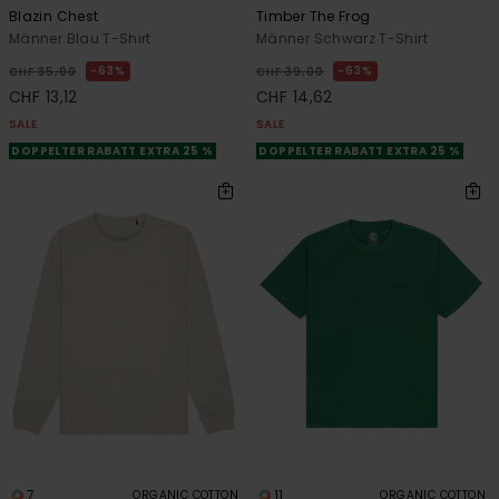
Blazin Chest
Timber The Frog
Männer Blau T-Shirt
Männer Schwarz T-Shirt
63%
63%
CHF 35,00
CHF 39,00
CHF 13,12
CHF 14,62
SALE
SALE
DOPPELTER RABATT EXTRA 25 %
DOPPELTER RABATT EXTRA 25 %
7
11
ORGANIC COTTON
ORGANIC COTTON