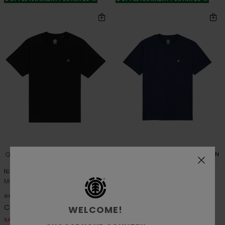
14
14
ORGANIC COTTON
ORGANIC COTTON
Icon Embroidery
Icon Embroidery
Männer Schwarz T-Shirt
Männer Blau T-Shirt
48%
48%
CHF 39,00
CHF 39,00
CHF 20,47
CHF 20,47
WELCOME!
SALE
SALE