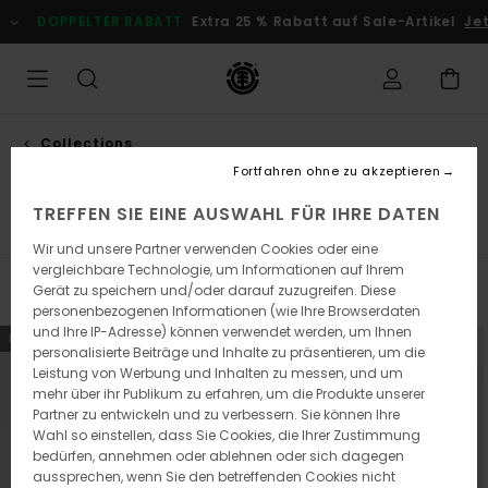
Direkt
DOPPELTER RABATT
Extra 25 % Rabatt auf Sale-Artikel
Jetz
zur
Produkt
Auswahl
springen
Collections
Element x floor
Fortfahren ohne zu akzeptieren
TREFFEN SIE EINE AUSWAHL FÜR IHRE DATEN
iel Alcala
Element x Floor
Cargo
Icon
Lowcase
Wir und unsere Partner verwenden Cookies oder eine
vergleichbare Technologie, um Informationen auf Ihrem
Gerät zu speichern und/oder darauf zuzugreifen. Diese
Filtern & Sortieren
9
Ergebnisse
personenbezogenen Informationen (wie Ihre Browserdaten
und Ihre IP-Adresse) können verwendet werden, um Ihnen
Direkt
Überspringen
NEUHEITEN
NEUHEITEN
personalisierte Beiträge und Inhalte zu präsentieren, um die
zu
und
den
filtern
Leistung von Werbung und Inhalten zu messen, und um
Filterkriterien
nach
mehr über ihr Publikum zu erfahren, um die Produkte unserer
springen
Partner zu entwickeln und zu verbessern. Sie können Ihre
Wahl so einstellen, dass Sie Cookies, die Ihrer Zustimmung
bedürfen, annehmen oder ablehnen oder sich dagegen
aussprechen, wenn Sie den betreffenden Cookies nicht