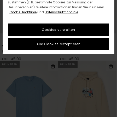
zustimmen (z. B. bestimmte Cookies zur Messung der
Besucherzahlen). Weitere Informationen finden Sie in unserer
:
Cookie-Richtlinie
und
Datenschutzrichtlinie
Cookies verwalten
1
1
ORGANIC COTTON
ORGANIC COTTON
Alle Cookies akzeptieren
Watching
Summit
Männer Beige T-Shirt
Männer Braun T-Shirt
CHF 45,00
CHF 45,00
NEUHEITEN
NEUHEITEN