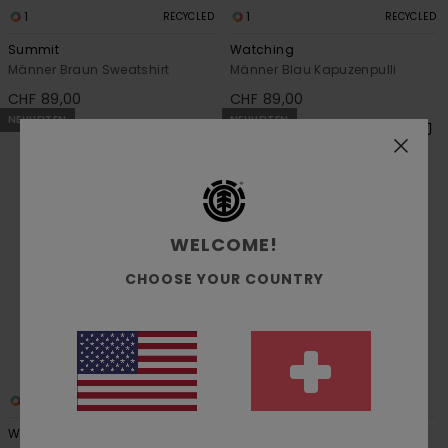
1
1
RECYCLED
RECYCLED
Summit
Watching
Männer Braun Sweatshirt
Männer Blau Kapuzenpulli
CHF 89,00
CHF 89,00
NEUHEITEN
NEUHEITEN
WELCOME!
CHOOSE YOUR COUNTRY
1
1
Watching Deconstructed
Fishing