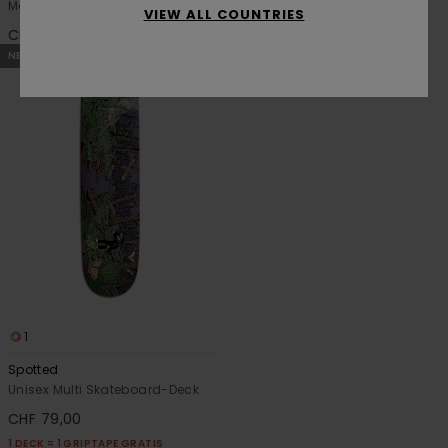
Männer Braun Truckerkappe
Männer Blau Socken
VIEW ALL COUNTRIES
CHF 39,00
CHF 15,00
NEUHEITEN
1
Spotted
Unisex Multi Skateboard-Deck
CHF 79,00
1 DECK = 1 GRIPTAPE GRATIS