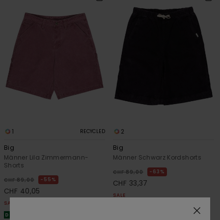
1
2
RECYCLED
Big
Big
Männer Lila Zimmermann-
Männer Schwarz Kordshorts
Shorts
63%
CHF 89,00
55%
CHF 89,00
CHF 33,37
CHF 40,05
SALE
SALE
DOPPELTER RABATT EXTRA 25 %
DOPPELTER RABATT EXTRA 25 %