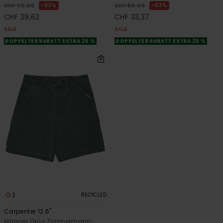
63%
63%
CHF 79,00
CHF 89,00
CHF 29,62
CHF 33,37
SALE
SALE
DOPPELTER RABATT EXTRA 25 %
DOPPELTER RABATT EXTRA 25 %
2
RECYCLED
Carpenter 12.6"
Männer Grün Zimmermann-