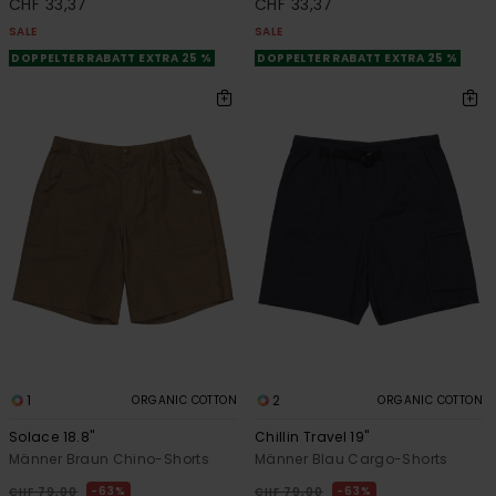
CHF 33,37
CHF 33,37
SALE
SALE
DOPPELTER RABATT EXTRA 25 %
DOPPELTER RABATT EXTRA 25 %
1
2
ORGANIC COTTON
ORGANIC COTTON
Solace 18.8"
Chillin Travel 19"
Männer Braun Chino-Shorts
Männer Blau Cargo-Shorts
63%
63%
CHF 79,00
CHF 79,00