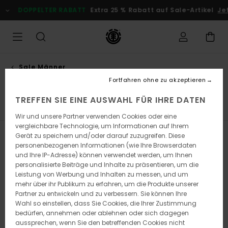
Direkt
DOPPELTER RABATT
Extra 25 % Rabatt auf Sale-Artikel
Je
zur
Produkt
Auswahl
springen
Sale Männer
Shorts
Fortfahren ohne zu akzeptieren
TREFFEN SIE EINE AUSWAHL FÜR IHRE DATEN
n
Shorts
Sweatshirts
Hosen
Jacken
Schuhe
C
Wir und unsere Partner verwenden Cookies oder eine
vergleichbare Technologie, um Informationen auf Ihrem
Gerät zu speichern und/oder darauf zuzugreifen. Diese
Filtern & Sortieren
21
Ergebnisse
personenbezogenen Informationen (wie Ihre Browserdaten
und Ihre IP-Adresse) können verwendet werden, um Ihnen
Direkt
Überspringen
personalisierte Beiträge und Inhalte zu präsentieren, um die
zu
und
den
filtern
Leistung von Werbung und Inhalten zu messen, und um
Filterkriterien
nach
mehr über ihr Publikum zu erfahren, um die Produkte unserer
springen
Partner zu entwickeln und zu verbessern. Sie können Ihre
Wahl so einstellen, dass Sie Cookies, die Ihrer Zustimmung
bedürfen, annehmen oder ablehnen oder sich dagegen
aussprechen, wenn Sie den betreffenden Cookies nicht