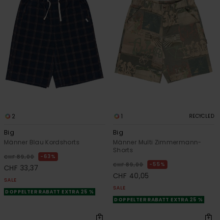
2
1
RECYCLED
Big
Big
Männer Blau Kordshorts
Männer Multi Zimmermann-
Shorts
63%
CHF 89,00
55%
CHF 89,00
CHF 33,37
CHF 40,05
SALE
SALE
DOPPELTER RABATT EXTRA 25 %
DOPPELTER RABATT EXTRA 25 %