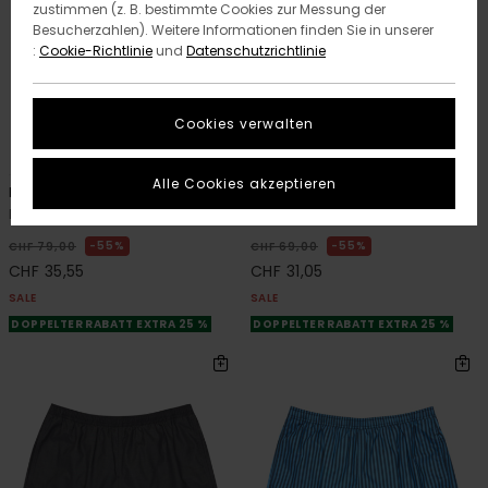
zustimmen (z. B. bestimmte Cookies zur Messung der
Besucherzahlen). Weitere Informationen finden Sie in unserer
:
Cookie-Richtlinie
und
Datenschutzrichtlinie
Cookies verwalten
1
1
RECYCLED
Alle Cookies akzeptieren
Peace Camo
Coolmax Seer
Männer Beige Elastische Shorts
Männer Blau Elastische Shorts
55%
55%
CHF 79,00
CHF 69,00
CHF 35,55
CHF 31,05
SALE
SALE
DOPPELTER RABATT EXTRA 25 %
DOPPELTER RABATT EXTRA 25 %