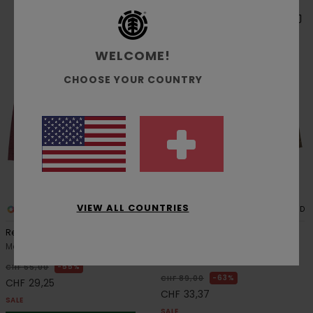
WELCOME!
CHOOSE YOUR COUNTRY
VIEW ALL COUNTRIES
5
2
RECYCLED
RECYCLED
Regular
Carpenter 12.6"
Männer Lila Chino-Shorts
Männer Braun Zimmermann-
Shorts
55%
CHF 65,00
63%
CHF 89,00
CHF 29,25
CHF 33,37
SALE
SALE