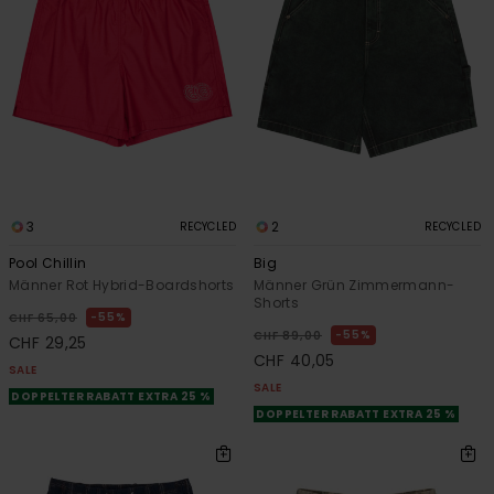
3
2
RECYCLED
RECYCLED
Pool Chillin
Big
Männer Rot Hybrid-Boardshorts
Männer Grün Zimmermann-
Shorts
55%
CHF 65,00
55%
CHF 89,00
CHF 29,25
CHF 40,05
SALE
SALE
DOPPELTER RABATT EXTRA 25 %
DOPPELTER RABATT EXTRA 25 %