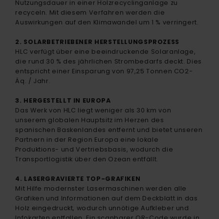
Nutzungsdauer in einer Holzrecyclinganlage zu
recyceln. Mit diesem Verfahren werden die
Auswirkungen auf den Klimawandel um 1 % verringert.
2. SOLARBETRIEBENER HERSTELLUNGSPROZESS
HLC verfügt über eine beeindruckende Solaranlage,
die rund 30 % des jährlichen Strombedarfs deckt. Dies
entspricht einer Einsparung von 97,25 Tonnen CO2-
Äq. / Jahr.
3. HERGESTELLT IN EUROPA
Das Werk von HLC liegt weniger als 30 km von
unserem globalen Hauptsitz im Herzen des
spanischen Baskenlandes entfernt und bietet unseren
Partnern in der Region Europa eine lokale
Produktions- und Vertriebsbasis, wodurch die
Transportlogistik über den Ozean entfällt.
4. LASERGRAVIERTE TOP-GRAFIKEN
Mit Hilfe modernster Lasermaschinen werden alle
Grafiken und Informationen auf dem Deckblatt in das
Holz eingedruckt, wodurch unnötige Aufkleber und
Infokarten entfallen. Ein scanbarer QR-Code wurde in