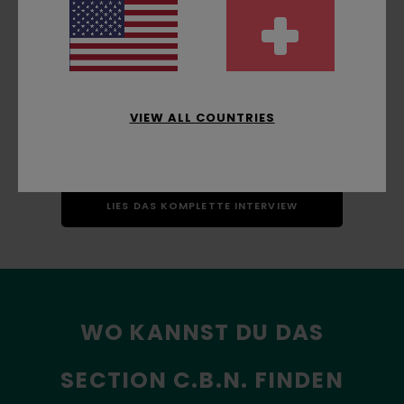
2025 der Skateboard-Industrie zugänglich zu
machen. Hier erfährst du mehr über HLC und
AirCoop.
Wir bedanken uns bei unseren Partnern für die
VIEW ALL COUNTRIES
Unterstützung bei der Realisierung dieses Projekts.
Zukunft = Natur.
LIES DAS KOMPLETTE INTERVIEW
WO KANNST DU DAS
SECTION C.B.N. FINDEN