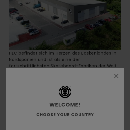
HLC befindet sich im Herzen des Baskenlandes in
Nordspanien und ist als eine der
fortschrittlichsten Skateboard-Fabriken der Welt
bekannt. Das Familienunternehmen wurde im Jahr
2000 von den Brüdern Iraola gegründet. Seitdem
hat sich HLC von der Herstellung von Decks in
einer kleinen Garage zu einer hochmodernen
Fabrik entwickelt, in der Skateboards nach den
WELCOME!
höchsten Standards hergestellt werden. In
zweijähriger Zusammenarbeit mit Element und den
CHOOSE YOUR COUNTRY
Umweltverträglichkeitsberatern von AirCoop ist
HLC nun in der Lage, das Section C.B.N. zu
produzieren, mit dem Ziel, diesen Prozess im Jahr