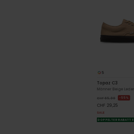
5
Topaz C3
Männer Beige Lede
55%
CHF 65,00
CHF 29,25
SALE
DOPPELTER RABATT E