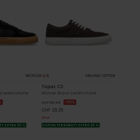
5
RECYCLED
ORGANIC COTTON
Topaz C3
z Lederschuhe
Männer Braun Lederschuhe
%
55%
CHF 65,00
CHF 29,25
SALE
TT EXTRA 25 %
DOPPELTER RABATT EXTRA 25 %