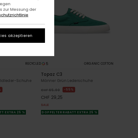
gegen
es zur Messung der
chutzrichtlinie
ies akzeptieren
5
RECYCLED
ORGANIC COTTON
Topaz C3
ildleder-Schuhe
Männer Grün Lederschuhe
%
55%
CHF 65,00
CHF 29,25
SALE
TT EXTRA 25 %
DOPPELTER RABATT EXTRA 25 %