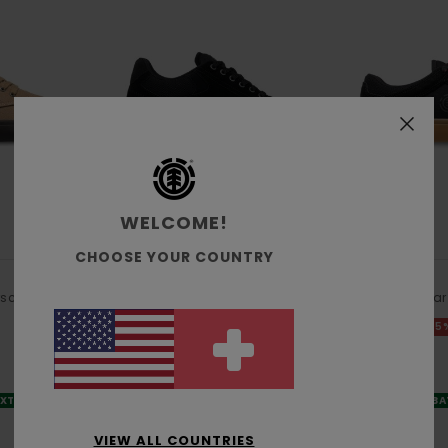
WELCOME!
6
4
ORGANIC COTTON
RECYCLED
CHOOSE YOUR COUNTRY
Topaz C3 3.0
Heatley 2.0
rschuhe
Männer Schwarz Wildleder-Schuhe
Männer Schwar
55%
55
CHF 99,00
CHF 79,00
CHF 44,55
CHF 35,55
SALE
SALE
XTRA 25 %
DOPPELTER RABATT EXTRA 25 %
DOPPELTER RABA
VIEW ALL COUNTRIES