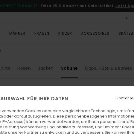
DOPPELTER RABATT
Extra 25 % Rabatt auf Sale-Artikel
Jetzt Sp
HILF
T
MÄNNER
FRAUEN
KINDER
ACCESSOIRES
SKATE
e
hirts
Hosen
Jacken
Schuhe
Caps, Hüte & Beanies
E AUSWAHL FÜR IHRE DATEN
Fortfahre
r verwenden Cookies oder eine vergleichbare Technologie, um Info
d/oder darauf zuzugreifen. Diese personenbezogenen Informationen
 IP-Adresse) können verwendet werden, um Ihnen personalisierte Be
ie Leistung von Werbung und Inhalten zu messen, und um mehr über i
kte unserer Partner zu entwickeln und zu verbessern. Sie können Ihre