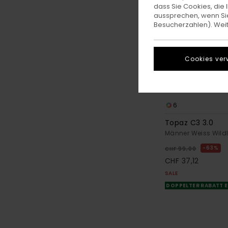
dass Sie Cookies, di
aussprechen, wenn Sie
Besucherzahlen). Weite
Cookies ver
6
Topaz C3 3.0
Männer Weiss Wild
63%
CHF 99,00
CHF 37,12
SALE
DOPPELTER RABATT E