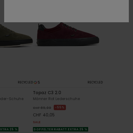
5
RECYCLED
RECYCLED
Topaz C3 2.0
eder-Schuhe
Männer Rot Lederschuhe
55%
CHF 89,00
CHF 40,05
SALE
XTRA 25 %
DOPPELTER RABATT EXTRA 25 %