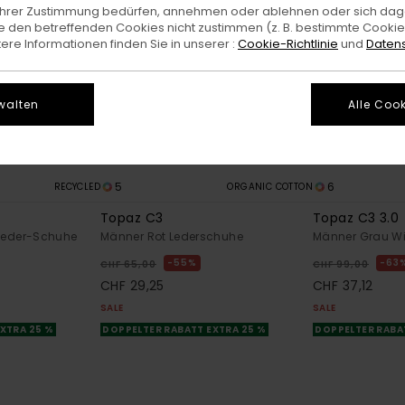
e Ihrer Zustimmung bedürfen, annehmen oder ablehnen oder sich da
 den betreffenden Cookies nicht zustimmen (z. B. bestimmte Cooki
re Informationen finden Sie in unserer :
Cookie-Richtlinie
und
Datens
walten
Alle Cook
5
6
RECYCLED
ORGANIC COTTON
Topaz C3
Topaz C3 3.0
leder-Schuhe
Männer Rot Lederschuhe
Männer Grau W
55%
63
CHF 65,00
CHF 99,00
CHF 29,25
CHF 37,12
SALE
SALE
XTRA 25 %
DOPPELTER RABATT EXTRA 25 %
DOPPELTER RABA