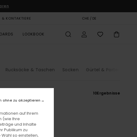
aren
E & KONTAKTIERE
GESCHENKKARTE
CHE / DE
SHOPS
BOARDS
LOOKBOOK
Rucksäcke & Taschen
Socken
Gürtel & Portemonnai
10
Ergebnisse
n ohne zu akzeptieren
rmationen auf Ihrem
 (wie Ihre
iträge und Inhalte
hr Publikum zu
 Wahl so einstellen,