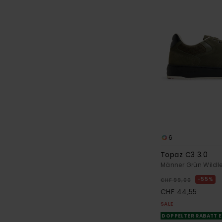
6
Topaz C3 3.0
Männer Grün Wildl
55%
CHF 99,00
CHF 44,55
SALE
DOPPELTER RABATT E