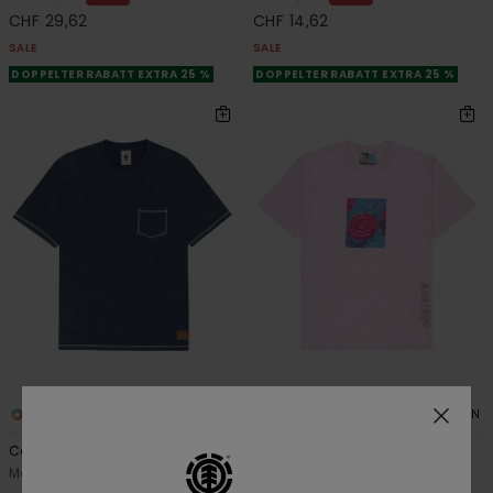
CHF 29,62
CHF 14,62
SALE
SALE
DOPPELTER RABATT EXTRA 25 %
DOPPELTER RABATT EXTRA 25 %
1
2
ORGANIC COTTON
ORGANIC COTTON
Cargo Pocket
Floatie
Männer Blau T-Shirt
Männer Rosa T-Shirt