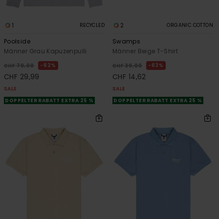
1
2
RECYCLED
ORGANIC COTTON
Poolside
Swamps
Männer Grau Kapuzenpulli
Männer Beige T-Shirt
62%
63%
CHF 79,00
CHF 39,00
CHF 29,99
CHF 14,62
SALE
SALE
DOPPELTER RABATT EXTRA 25 %
DOPPELTER RABATT EXTRA 25 %