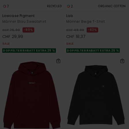
7
2
RECYCLED
ORGANIC COTTON
Lowcase Pigment
Lab
Männer Blau Sweatshirt
Männer Beige T-Shirt
60%
63%
CHF 75,00
CHF 49,00
CHF 29,99
CHF 18,37
SALE
SALE
DOPPELTER RABATT EXTRA 25 %
DOPPELTER RABATT EXTRA 25 %