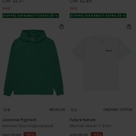
CHF 33,37
CHF 52,49
SALE
SALE
DOPPELTER RABATT EXTRA 25 %
DOPPELTER RABATT EXTRA 25 %
9
2
RECYCLED
ORGANIC COTTON
Lowcase Pigment
Future Nature
Männer Grün Kapuzenpulli
Männer Weiss T-Shirt
63%
63%
CHF 79,00
CHF 39,00