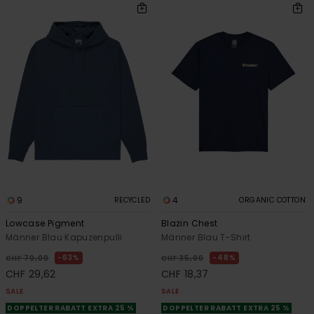
9
4
RECYCLED
ORGANIC COTTON
Lowcase Pigment
Blazin Chest
Männer Blau Kapuzenpulli
Männer Blau T-Shirt
63%
48%
CHF 79,00
CHF 35,00
CHF 29,62
CHF 18,37
SALE
SALE
DOPPELTER RABATT EXTRA 25 %
DOPPELTER RABATT EXTRA 25 %