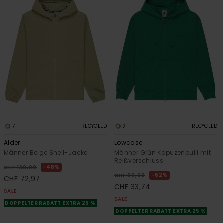
7
2
RECYCLED
RECYCLED
Alder
Lowcase
Männer Beige Shell-Jacke
Männer Grün Kapuzenpulli mit
Reißverschluss
48%
CHF 139,00
62%
CHF 89,00
CHF 72,97
CHF 33,74
SALE
SALE
DOPPELTER RABATT EXTRA 25 %
DOPPELTER RABATT EXTRA 25 %