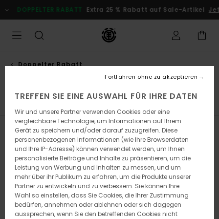
Direkt
PELTER RABATT
Extra 25 % Rabatt auf Sale-Artikel
Jetzt Spare
zur
Produkt
Auswahl
springen
Doppelter Rabatt
Sale männer
Fortfahren ohne zu akzeptieren
TREFFEN SIE EINE AUSWAHL FÜR IHRE DATEN
hen
Socken
Gürtel & Portemonnaies
Alle ansehen
Wir und unsere Partner verwenden Cookies oder eine
vergleichbare Technologie, um Informationen auf Ihrem
Gerät zu speichern und/oder darauf zuzugreifen. Diese
Filtern & Sortieren
450
Ergebnisse
personenbezogenen Informationen (wie Ihre Browserdaten
und Ihre IP-Adresse) können verwendet werden, um Ihnen
Direkt
Überspringen
personalisierte Beiträge und Inhalte zu präsentieren, um die
zu
und
Leistung von Werbung und Inhalten zu messen, und um
den
filtern
Filterkriterien
nach
mehr über ihr Publikum zu erfahren, um die Produkte unserer
springen
Partner zu entwickeln und zu verbessern. Sie können Ihre
Wahl so einstellen, dass Sie Cookies, die Ihrer Zustimmung
bedürfen, annehmen oder ablehnen oder sich dagegen
aussprechen, wenn Sie den betreffenden Cookies nicht