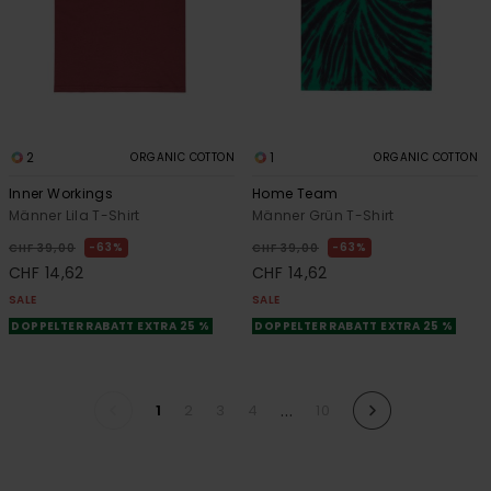
2
1
ORGANIC COTTON
ORGANIC COTTON
Inner Workings
Home Team
Männer Lila T-Shirt
Männer Grün T-Shirt
63%
63%
CHF 39,00
CHF 39,00
CHF 14,62
CHF 14,62
SALE
SALE
DOPPELTER RABATT EXTRA 25 %
DOPPELTER RABATT EXTRA 25 %
...
1
2
3
4
10