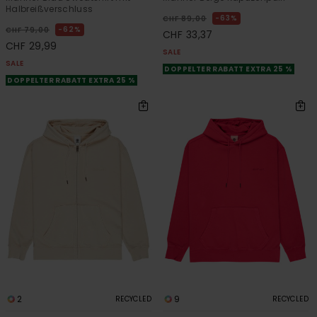
Halbreißverschluss
63%
CHF 89,00
62%
CHF 79,00
CHF 33,37
CHF 29,99
SALE
SALE
DOPPELTER RABATT EXTRA 25 %
DOPPELTER RABATT EXTRA 25 %
2
9
RECYCLED
RECYCLED