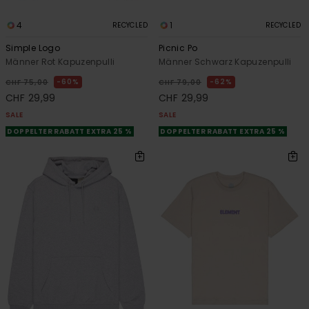
4
1
RECYCLED
RECYCLED
Simple Logo
Picnic Po
Männer Rot Kapuzenpulli
Männer Schwarz Kapuzenpulli
60%
62%
CHF 75,00
CHF 79,00
CHF 29,99
CHF 29,99
SALE
SALE
DOPPELTER RABATT EXTRA 25 %
DOPPELTER RABATT EXTRA 25 %