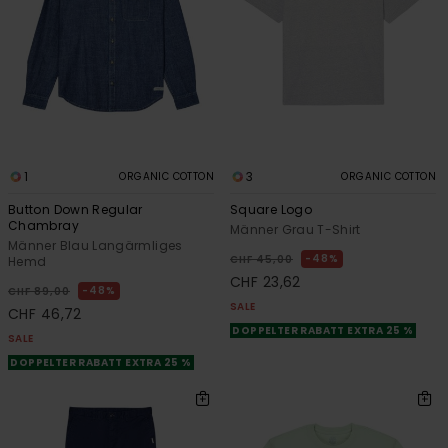
1
3
ORGANIC COTTON
ORGANIC COTTON
Button Down Regular
Square Logo
Chambray
Männer Grau T-Shirt
Männer Blau Langärmliges
48%
CHF 45,00
Hemd
CHF 23,62
48%
CHF 89,00
SALE
CHF 46,72
DOPPELTER RABATT EXTRA 25 %
SALE
DOPPELTER RABATT EXTRA 25 %