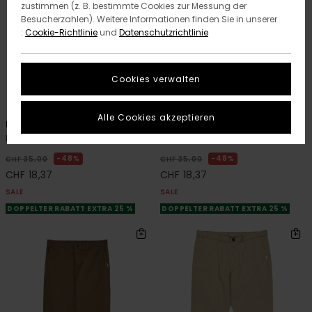
zustimmen (z. B. bestimmte Cookies zur Messung der
Besucherzahlen). Weitere Informationen finden Sie in unserer
:
Cookie-Richtlinie
und
Datenschutzrichtlinie
Cookies verwalten
12
12
ORGANIC COTTON
ORGANIC COTTON
Alle Cookies akzeptieren
Icon Label Pocket
Icon Label Pocket
Männer Grau T-Shirt
Männer Blau T-Shirt
48%
48%
CHF 35,00
CHF 35,00
CHF 18,37
CHF 18,37
SALE
SALE
DOPPELTER RABATT EXTRA 25 %
DOPPELTER RABATT EXTRA 25 %