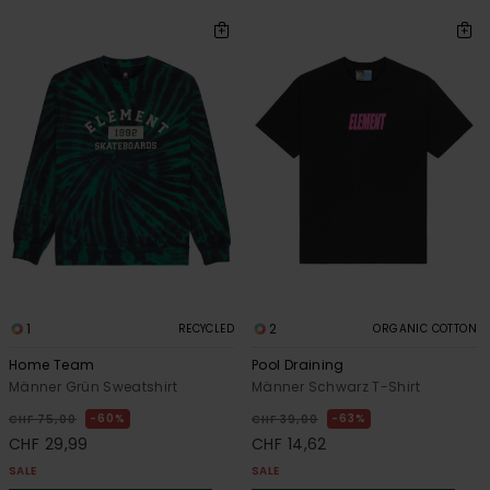
1
2
RECYCLED
ORGANIC COTTON
Home Team
Pool Draining
Männer Grün Sweatshirt
Männer Schwarz T-Shirt
60%
63%
CHF 75,00
CHF 39,00
CHF 29,99
CHF 14,62
SALE
SALE