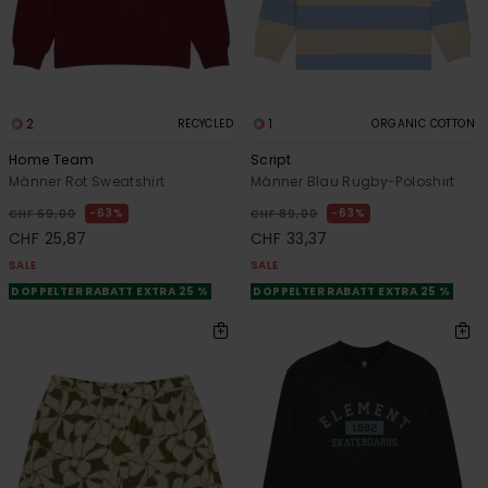
2
1
RECYCLED
ORGANIC COTTON
Home Team
Script
Männer Rot Sweatshirt
Männer Blau Rugby-Poloshirt
63%
63%
CHF 69,00
CHF 89,00
CHF 25,87
CHF 33,37
SALE
SALE
DOPPELTER RABATT EXTRA 25 %
DOPPELTER RABATT EXTRA 25 %