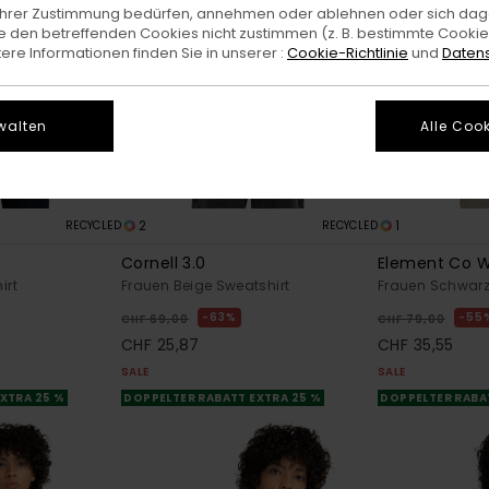
e Ihrer Zustimmung bedürfen, annehmen oder ablehnen oder sich da
 den betreffenden Cookies nicht zustimmen (z. B. bestimmte Cooki
re Informationen finden Sie in unserer :
Cookie-Richtlinie
und
Datens
walten
Alle Cook
2
1
RECYCLED
RECYCLED
Cornell 3.0
Element Co 
irt
Frauen Beige Sweatshirt
Frauen Schwarz
63%
55
CHF 69,00
CHF 79,00
CHF 25,87
CHF 35,55
SALE
SALE
XTRA 25 %
DOPPELTER RABATT EXTRA 25 %
DOPPELTER RABA