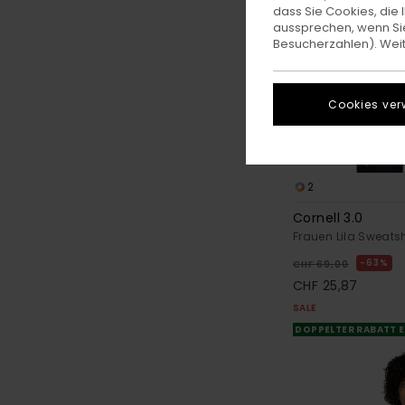
dass Sie Cookies, di
aussprechen, wenn Sie
Besucherzahlen). Weite
Cookies ver
2
Cornell 3.0
Frauen Lila Sweatsh
63%
CHF 69,00
CHF 25,87
SALE
DOPPELTER RABATT E