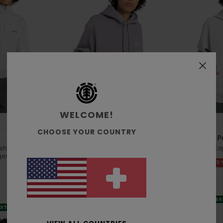
WELCOME!
2
2
RECYCLED
RECYCLED
CHOOSE YOUR COUNTRY
Element Co Po W
Element Co P
hirt mit
Frauen Grau Kapuzenpulli
Frauen Grau Ka
gen
55%
55
CHF 75,00
CHF 75,00
CHF 33,75
CHF 33,75
SALE
SALE
DOPPELTER RABATT EXTRA 25 %
DOPPELTER RABA
XTRA 25 %