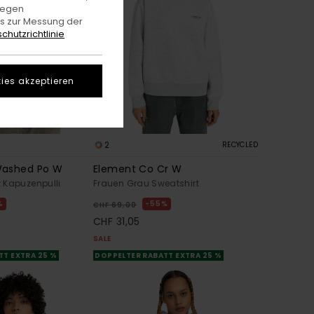
gegen
es zur Messung der
chutzrichtlinie
ies akzeptieren
2
RECYCLED
Washed Po W
Element Co Cr W
 Kapuzenpulli
Frauen Grau Sweatshirt
%
55%
CHF 69,00
CHF 31,05
SALE
TT EXTRA 25 %
DOPPELTER RABATT EXTRA 25 %