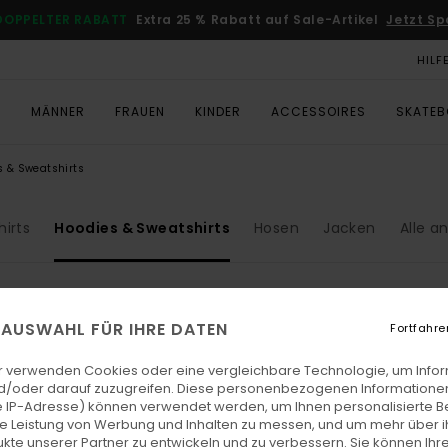
DOPPELTER RABATT
Extra 25 % Rabatt auf Sale-Artikel
Jetzt Sp
HILF
T
MÄNNER
FRAUEN
KINDER
ACCESSOIRES
SKATE
s & Sweatshirts
irts
Hoodies & Sweatshirts
Hosen
Jacken
Alle a
E AUSWAHL FÜR IHRE DATEN
Fortfahre
r verwenden Cookies oder eine vergleichbare Technologie, um Info
d/oder darauf zuzugreifen. Diese personenbezogenen Informationen
 IP-Adresse) können verwendet werden, um Ihnen personalisierte Be
ie Leistung von Werbung und Inhalten zu messen, und um mehr über i
kte unserer Partner zu entwickeln und zu verbessern. Sie können Ihre