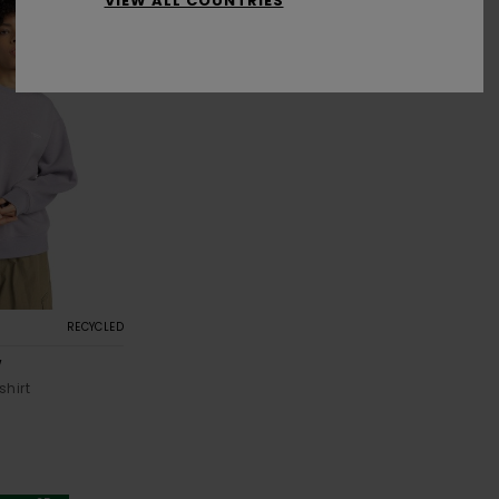
VIEW ALL COUNTRIES
RECYCLED
W
hirt