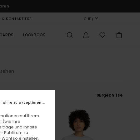
aren
E & KONTAKTIERE
GESCHENKKARTE
CHE / DE
SHOPS
BOARDS
LOOKBOOK
nsehen
9
Ergebnisse
n ohne zu akzeptieren
rmationen auf Ihrem
 (wie Ihre
iträge und Inhalte
hr Publikum zu
 Wahl so einstellen,