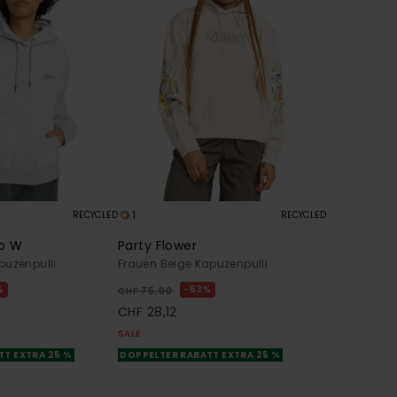
1
RECYCLED
RECYCLED
o W
Party Flower
puzenpulli
Frauen Beige Kapuzenpulli
%
63%
CHF 75,00
CHF 28,12
SALE
TT EXTRA 25 %
DOPPELTER RABATT EXTRA 25 %