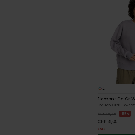
2
Element Co Cr 
Frauen Grau Sweats
55%
CHF 69,00
CHF 31,05
SALE