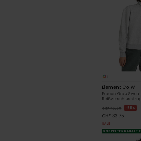
1
Element Co W
Frauen Grau Sweats
Reißverschlusskra
55%
CHF 75,00
CHF 33,75
SALE
DOPPELTER RABATT E