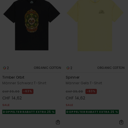
2
2
ORGANIC COTTON
ORGANIC COTTON
Timber Orbit
Spinner
Männer Schwarz T-Shirt
Männer Gelb T-Shirt
63%
63%
CHF 39,00
CHF 39,00
CHF 14,62
CHF 14,62
SALE
SALE
DOPPELTER RABATT EXTRA 25 %
DOPPELTER RABATT EXTRA 25 %