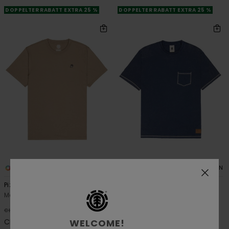
DOPPELTER RABATT EXTRA 25 %
DOPPELTER RABATT EXTRA 25 %
1
1
ORGANIC COTTON
ORGANIC COTTON
Pizza
Cargo Pocket
Männer Beige T-Shirt
Männer Blau T-Shirt
63%
63%
CHF 39,00
CHF 49,00
WELCOME!
CHF 14,62
CHF 18,37