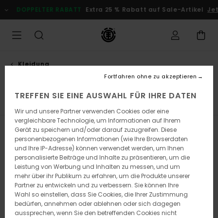
Direkt
PELTER RABATT
Extra 25 % Rabatt auf Sale-Artikel
Jetzt Spar
zur
Produkt
Auswahl
springen
Kleidung
T-shirts
Fortfahren ohne zu akzeptieren
TREFFEN SIE EINE AUSWAHL FÜR IHRE DATEN
Kurzarm T-Shirts
Longsleeves
Tanktops
Wir und unsere Partner verwenden Cookies oder eine
vergleichbare Technologie, um Informationen auf Ihrem
Gerät zu speichern und/oder darauf zuzugreifen. Diese
Filtern & Sortieren
175
Ergebnisse
personenbezogenen Informationen (wie Ihre Browserdaten
und Ihre IP-Adresse) können verwendet werden, um Ihnen
Direkt
Überspringen
personalisierte Beiträge und Inhalte zu präsentieren, um die
zu
und
Leistung von Werbung und Inhalten zu messen, und um
den
filtern
Filterkriterien
nach
mehr über ihr Publikum zu erfahren, um die Produkte unserer
springen
Partner zu entwickeln und zu verbessern. Sie können Ihre
Wahl so einstellen, dass Sie Cookies, die Ihrer Zustimmung
bedürfen, annehmen oder ablehnen oder sich dagegen
aussprechen, wenn Sie den betreffenden Cookies nicht