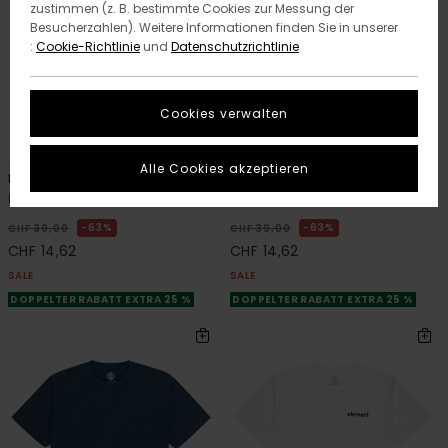
zustimmen (z. B. bestimmte Cookies zur Messung der
Besucherzahlen). Weitere Informationen finden Sie in unserer
:
Cookie-Richtlinie
und
Datenschutzrichtlinie
Cookies verwalten
2
2
ORGANIC COTTON
ORGANIC COTTON
Alle Cookies akzeptieren
Fruit
Timber The Frog
Männer Weiss T-Shirt
Männer Schwarz T-Shirt
63%
63%
CHF 39,00
CHF 39,00
CHF 14,62
CHF 14,62
SALE
SALE
DOPPELTER RABATT EXTRA 25 %
DOPPELTER RABATT EXTRA 25 %