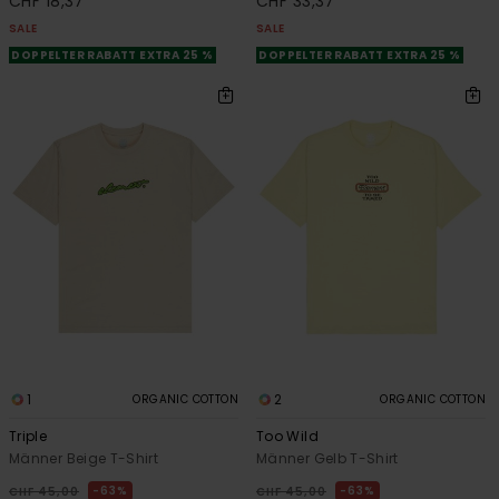
CHF 18,37
CHF 33,37
SALE
SALE
DOPPELTER RABATT EXTRA 25 %
DOPPELTER RABATT EXTRA 25 %
1
2
ORGANIC COTTON
ORGANIC COTTON
Triple
Too Wild
Männer Beige T-Shirt
Männer Gelb T-Shirt
63%
63%
CHF 45,00
CHF 45,00