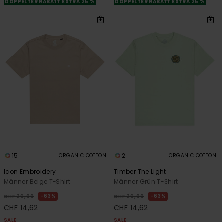
DOPPELTER RABATT EXTRA 25 %
DOPPELTER RABATT EXTRA 25 %
15
2
ORGANIC COTTON
ORGANIC COTTON
Icon Embroidery
Timber The Light
Männer Beige T-Shirt
Männer Grün T-Shirt
63%
63%
CHF 39,00
CHF 39,00
CHF 14,62
CHF 14,62
SALE
SALE