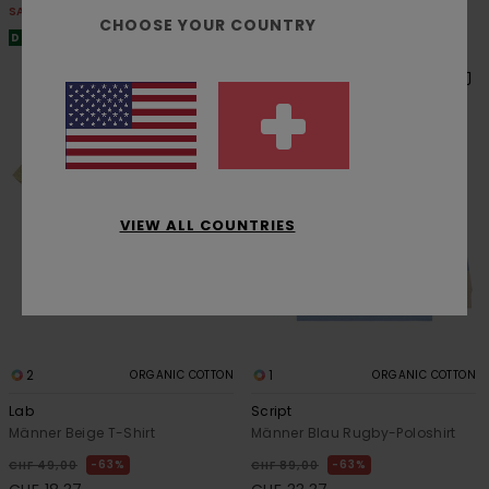
SALE
SALE
CHOOSE YOUR COUNTRY
DOPPELTER RABATT EXTRA 25 %
DOPPELTER RABATT EXTRA 25 %
VIEW ALL COUNTRIES
2
1
ORGANIC COTTON
ORGANIC COTTON
Lab
Script
Männer Beige T-Shirt
Männer Blau Rugby-Poloshirt
63%
63%
CHF 49,00
CHF 89,00