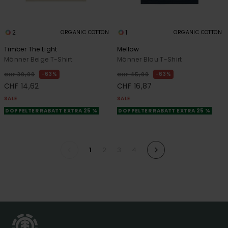
2
1
ORGANIC COTTON
ORGANIC COTTON
Timber The Light
Mellow
Männer Beige T-Shirt
Männer Blau T-Shirt
63%
63%
CHF 39,00
CHF 45,00
CHF 14,62
CHF 16,87
SALE
SALE
DOPPELTER RABATT EXTRA 25 %
DOPPELTER RABATT EXTRA 25 %
1
2
3
4