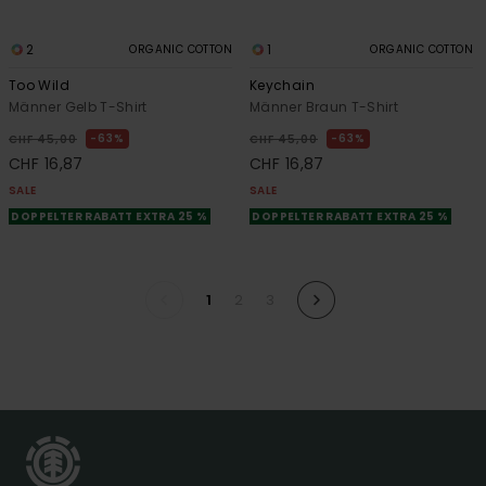
2
1
ORGANIC COTTON
ORGANIC COTTON
Too Wild
Keychain
Männer Gelb T-Shirt
Männer Braun T-Shirt
63%
63%
CHF 45,00
CHF 45,00
CHF 16,87
CHF 16,87
SALE
SALE
DOPPELTER RABATT EXTRA 25 %
DOPPELTER RABATT EXTRA 25 %
1
2
3