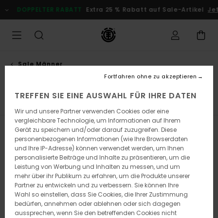
Direkt
PPELTER RABATT
Extra 25 % Rabatt auf Sale-Artikel
Jetzt Spar
zur
Produkt
Auswahl
springen
Sale Männer
T-shirts
Fortfahren ohne zu akzeptieren
TREFFEN SIE EINE AUSWAHL FÜR IHRE DATEN
T-Shirts
Hemden
Shorts
Sweatshirts
Hosen
Wir und unsere Partner verwenden Cookies oder eine
vergleichbare Technologie, um Informationen auf Ihrem
Gerät zu speichern und/oder darauf zuzugreifen. Diese
Filtern & Sortieren
113
Ergebnisse
personenbezogenen Informationen (wie Ihre Browserdaten
und Ihre IP-Adresse) können verwendet werden, um Ihnen
Direkt
Überspringen
personalisierte Beiträge und Inhalte zu präsentieren, um die
zu
und
den
filtern
Leistung von Werbung und Inhalten zu messen, und um
Filterkriterien
nach
mehr über ihr Publikum zu erfahren, um die Produkte unserer
springen
Partner zu entwickeln und zu verbessern. Sie können Ihre
Wahl so einstellen, dass Sie Cookies, die Ihrer Zustimmung
bedürfen, annehmen oder ablehnen oder sich dagegen
aussprechen, wenn Sie den betreffenden Cookies nicht