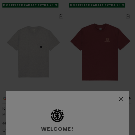
DOPPELTER RABATT EXTRA 25 %
DOPPELTER RABATT EXTRA 25 %
12
2
ORGANIC COTTON
ORGANIC COTTON
Icon Label Pocket
Inner Workings
Männer Grau T-Shirt
Männer Lila T-Shirt
48%
63%
CHF 35,00
CHF 39,00
WELCOME!
CHF 18,37
CHF 14,62