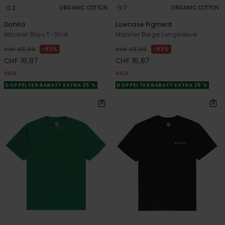
2
7
ORGANIC COTTON
ORGANIC COTTON
Dahlia
Lowcase Pigment
Männer Blau T-Shirt
Männer Beige Longsleeve
63%
63%
CHF 45,00
CHF 45,00
CHF 16,87
CHF 16,87
SALE
SALE
DOPPELTER RABATT EXTRA 25 %
DOPPELTER RABATT EXTRA 25 %