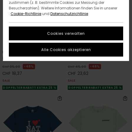
zustimmen (z. B. bestimmte Cookies zur Messung der
Besucherzahlen). Weitere Informationen finden Sie in unserer
:
Cookie-Richtlinie
und
Datenschutzrichtlinie
Cookies verwalten
12
3
ORGANIC COTTON
ORGANIC COTTON
Alle Cookies akzeptieren
Icon Label Pocket
Square Logo
Männer Blau T-Shirt
Männer Grau T-Shirt
48%
48%
CHF 35,00
CHF 45,00
CHF 18,37
CHF 23,62
SALE
SALE
DOPPELTER RABATT EXTRA 25 %
DOPPELTER RABATT EXTRA 25 %