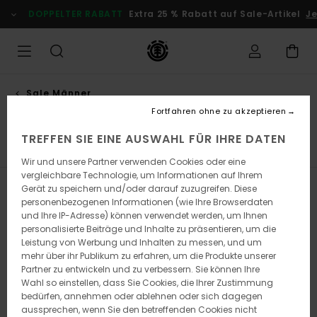
Direkt
DOPPELTER RABATT
Extra 25 % Rabatt auf Sale-Artikel
Je
zur
Produkt
Auswahl
springen
Sale Männer
Socken
Fortfahren ohne zu akzeptieren
TREFFEN SIE EINE AUSWAHL FÜR IHRE DATEN
hen
Socken
Gürtel & Portemonnaies
Alle ansehen
Wir und unsere Partner verwenden Cookies oder eine
vergleichbare Technologie, um Informationen auf Ihrem
Gerät zu speichern und/oder darauf zuzugreifen. Diese
Filtern & Sortieren
2
Ergebnisse
personenbezogenen Informationen (wie Ihre Browserdaten
und Ihre IP-Adresse) können verwendet werden, um Ihnen
Direkt
Überspringen
personalisierte Beiträge und Inhalte zu präsentieren, um die
zu
und
den
filtern
Leistung von Werbung und Inhalten zu messen, und um
Filterkriterien
nach
mehr über ihr Publikum zu erfahren, um die Produkte unserer
springen
Partner zu entwickeln und zu verbessern. Sie können Ihre
Wahl so einstellen, dass Sie Cookies, die Ihrer Zustimmung
bedürfen, annehmen oder ablehnen oder sich dagegen
aussprechen, wenn Sie den betreffenden Cookies nicht