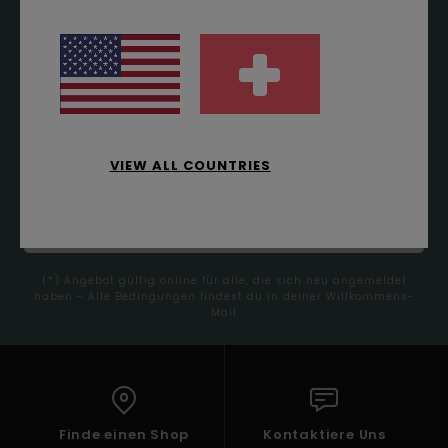
ERSTE BESTELLUNG
ONLINE*
Melde dich an, um immer die neuesten News und
exklusive Angebote zu erhalten.
VIEW ALL COUNTRIES
ANMELDEN
(*) Angebot gültig online für alle, die sich neu angemeldet
haben - Alle Bedingungen findest du in deiner Willkommens-
Mail
Finde einen Shop
Kontaktiere Uns