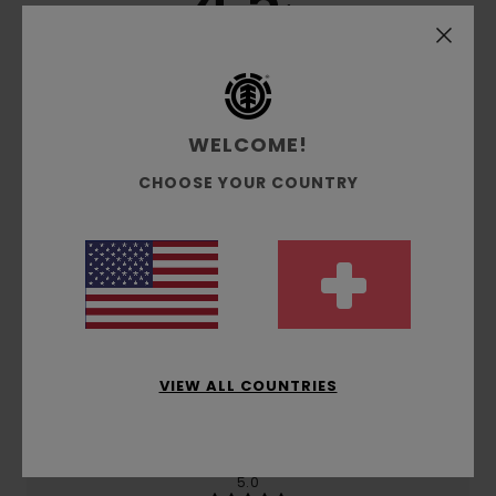
4.5
/5
basierend auf
2 verifizierten Bewertungen
seit Juni
2026
100% unserer Kunden empfehlen dieses Produkt
WELCOME!
Komfort
CHOOSE YOUR COUNTRY
4.5
Preis-Leistungs-Verhältnis
3.5
Größe
Material
VIEW ALL COUNTRIES
4.5
Zu klein
Zu groß
Farbe
5.0