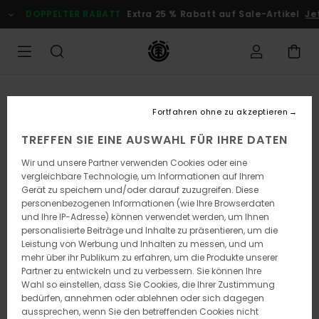
Direkt
DOPPELTER RABATT
Extra 25 % Rabatt auf Sale-Artikel
Jetz
zur
Produktinformation
springen
Fortfahren ohne zu akzeptieren
TREFFEN SIE EINE AUSWAHL FÜR IHRE DATEN
Wir und unsere Partner verwenden Cookies oder eine
vergleichbare Technologie, um Informationen auf Ihrem
Gerät zu speichern und/oder darauf zuzugreifen. Diese
personenbezogenen Informationen (wie Ihre Browserdaten
und Ihre IP-Adresse) können verwendet werden, um Ihnen
personalisierte Beiträge und Inhalte zu präsentieren, um die
Leistung von Werbung und Inhalten zu messen, und um
mehr über ihr Publikum zu erfahren, um die Produkte unserer
Partner zu entwickeln und zu verbessern. Sie können Ihre
Wahl so einstellen, dass Sie Cookies, die Ihrer Zustimmung
bedürfen, annehmen oder ablehnen oder sich dagegen
aussprechen, wenn Sie den betreffenden Cookies nicht