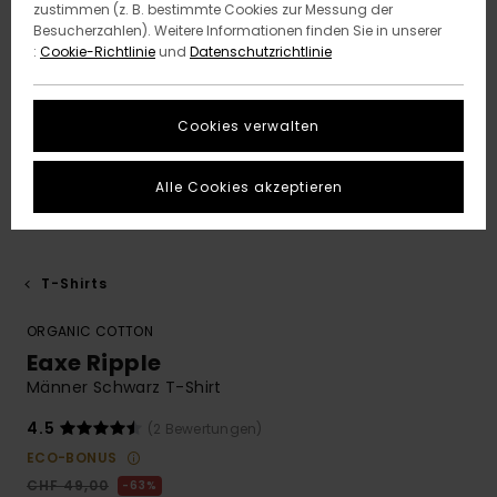
zustimmen (z. B. bestimmte Cookies zur Messung der
Besucherzahlen). Weitere Informationen finden Sie in unserer
:
Cookie-Richtlinie
und
Datenschutzrichtlinie
Cookies verwalten
Alle Cookies akzeptieren
T-Shirts
ORGANIC COTTON
Eaxe Ripple
Männer Schwarz T-Shirt
4.5
(2 Bewertungen)
ECO-BONUS
CHF 49,00
63%