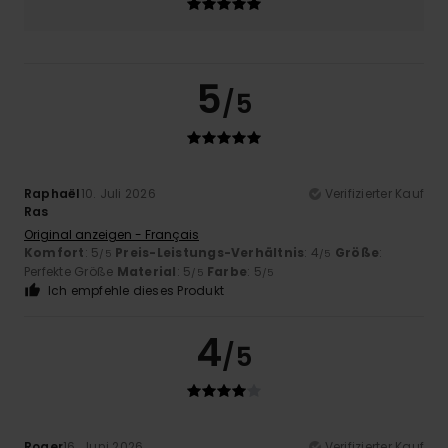
5
/5
Raphaël
10. Juli 2026
Verifizierter Kauf
Ras
Original anzeigen - Français
Komfort
: 5
Preis-Leistungs-Verhältnis
: 4
Größe
:
/5
/5
Perfekte Größe
Material
: 5
Farbe
: 5
/5
/5
Ich empfehle dieses Produkt
4
/5
Roger
16. Juni 2026
Verifizierter Kauf