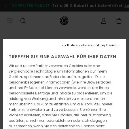
Direkt
DOPPELTER RABATT
Extra 25 % Rabatt auf Sale-Artikel
Je
zur
Produktinformation
springen
Fortfahren ohne zu akzeptieren
TREFFEN SIE EINE AUSWAHL FÜR IHRE DATEN
Wir und unsere Partner verwenden Cookies oder eine
vergleichbare Technologie, um Informationen auf Ihrem
Gerät zu speichern und/oder darauf zuzugreifen. Diese
personenbezogenen Informationen (wie Ihre Browserdaten
und Ihre IP-Adresse) können verwendet werden, um Ihnen
personalisierte Beiträge und Inhalte zu präsentieren, um die
Leistung von Werbung und Inhalten zu messen, und um
mehr über ihr Publikum zu erfahren, um die Produkte unserer
Partner zu entwickeln und zu verbessern. Sie können Ihre
Wahl so einstellen, dass Sie Cookies, die Ihrer Zustimmung
bedürfen, annehmen oder ablehnen oder sich dagegen
aussprechen, wenn Sie den betreffenden Cookies nicht