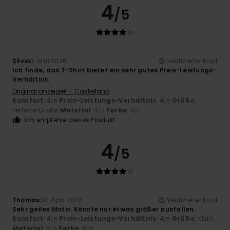
4
/5
Silvia
3. Mai 2026
Verifizierter Kauf
Ich finde, das T-Shirt bietet ein sehr gutes Preis-Leistungs-
Verhältnis.
Original anzeigen - Castellano
Komfort
: 4
Preis-Leistungs-Verhältnis
: 4
Größe
:
/5
/5
Perfekte Größe
Material
: 4
Farbe
: 4
/5
/5
Ich empfehle dieses Produkt
4
/5
Thomas
30. April 2026
Verifizierter Kauf
Sehr geiles Motiv. Könnte nur etwas größer ausfallen.
Komfort
: 4
Preis-Leistungs-Verhältnis
: 4
Größe
: Klein
/5
/5
Material
: 5
Farbe
: 5
/5
/5