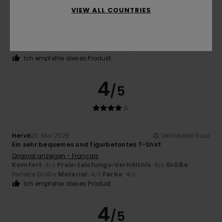
VIEW ALL COUNTRIES
Jean Michel
2. Juni 2026
Verifizierter Kauf
Qualität des Designs und des Stoffes
Original anzeigen - Français
Komfort
: 5
Preis-Leistungs-Verhältnis
: 5
Größe
:
/5
/5
Perfekte Größe
Material
: 5
Farbe
: 5
/5
/5
Ich empfehle dieses Produkt
4
/5
Hervé
23. Mai 2026
Verifizierter Kauf
Ein sehr bequemes und figurbetontes T-Shirt
Original anzeigen - Français
Komfort
: 4
Preis-Leistungs-Verhältnis
: 4
Größe
:
/5
/5
Perfekte Größe
Material
: 4
Farbe
: 4
/5
/5
Ich empfehle dieses Produkt
4
/5