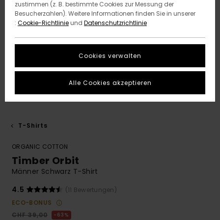
zustimmen (z. B. bestimmte Cookies zur Messung der
Besucherzahlen). Weitere Informationen finden Sie in unserer
:
Cookie-Richtlinie
und
Datenschutzrichtlinie
Cookies verwalten
Alle Cookies akzeptieren
T-Shirts
ORGANIC COTTON
Timber Orbit
Männer Schwarz T-Shirt
4.5
(11 Bewertungen)
ECO-BONUS
CHF 39,00
63%