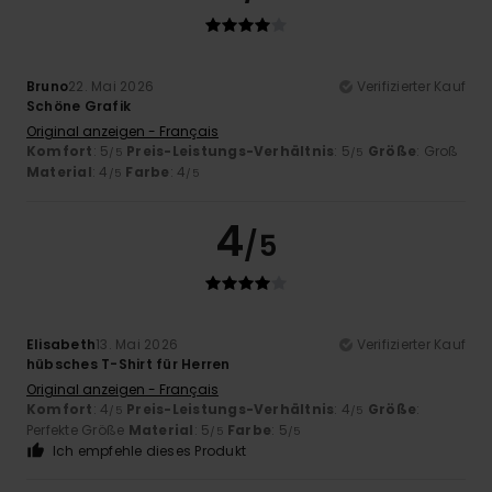
Bruno
22. Mai 2026
Verifizierter Kauf
Schöne Grafik
Original anzeigen - Français
Komfort
: 5
Preis-Leistungs-Verhältnis
: 5
Größe
: Groß
/5
/5
Material
: 4
Farbe
: 4
/5
/5
4
/5
Elisabeth
13. Mai 2026
Verifizierter Kauf
hübsches T-Shirt für Herren
Original anzeigen - Français
Komfort
: 4
Preis-Leistungs-Verhältnis
: 4
Größe
:
/5
/5
Perfekte Größe
Material
: 5
Farbe
: 5
/5
/5
Ich empfehle dieses Produkt