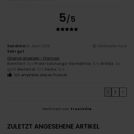
5
/5
Sandrine
28. April 2026
Verifizierter Kauf
Sehr gut
Original anzeigen - Français
Komfort
: 5
Preis-Leistungs-Verhältnis
: 5
Größe
: Zu
/5
/5
groß
Material
: 5
Farbe
: 5
/5
/5
Ich empfehle dieses Produkt
1
2
>
Verifiziert von
TrustVille
ZULETZT ANGESEHENE ARTIKEL