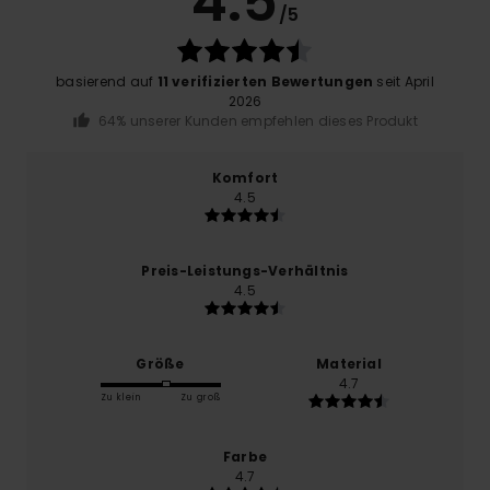
4.5
/5
basierend auf
11 verifizierten Bewertungen
seit April
2026
64% unserer Kunden empfehlen dieses Produkt
Komfort
4.5
Preis-Leistungs-Verhältnis
4.5
Größe
Material
4.7
Zu klein
Zu groß
Farbe
4.7