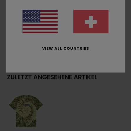
Hals:
Rundhalsausschnitt
Stickerei auf der Brust
Zusammensetzung
[Hauptstoff] 100 % Bio-
Baumwolle
VIEW ALL COUNTRIES
Versand & Rückversand
ZULETZT ANGESEHENE ARTIKEL