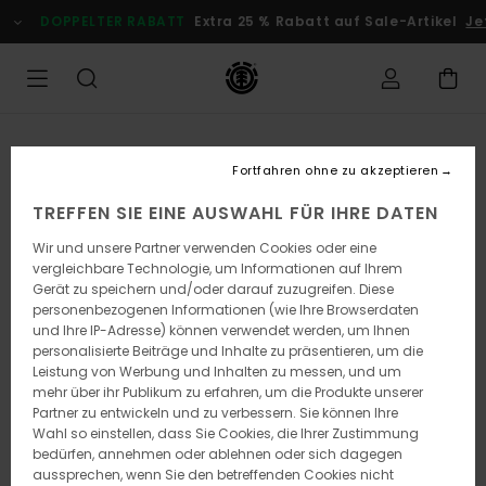
Direkt
DOPPELTER RABATT
Extra 25 % Rabatt auf Sale-Artikel
Jet
zur
Produktinformation
springen
Fortfahren ohne zu akzeptieren
TREFFEN SIE EINE AUSWAHL FÜR IHRE DATEN
Wir und unsere Partner verwenden Cookies oder eine
vergleichbare Technologie, um Informationen auf Ihrem
Gerät zu speichern und/oder darauf zuzugreifen. Diese
personenbezogenen Informationen (wie Ihre Browserdaten
und Ihre IP-Adresse) können verwendet werden, um Ihnen
personalisierte Beiträge und Inhalte zu präsentieren, um die
Leistung von Werbung und Inhalten zu messen, und um
mehr über ihr Publikum zu erfahren, um die Produkte unserer
Partner zu entwickeln und zu verbessern. Sie können Ihre
Wahl so einstellen, dass Sie Cookies, die Ihrer Zustimmung
bedürfen, annehmen oder ablehnen oder sich dagegen
aussprechen, wenn Sie den betreffenden Cookies nicht