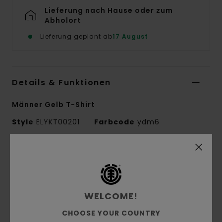
Lieferung nach Hause oder zum
Abholort
Lieferung geplant ab
17 August
Details & Funktionen
Männer Gelb T-Shirt
Style
ELYKT00201
Farbcode
ydm6
Funktionen
Conscious by Nature:
Bio-Baumwolle
Stoff:
Bio-Baumwolle
WELCOME!
Material:
Single Jersey [180 g/m2]
CHOOSE YOUR COUNTRY
Passform:
gemütlicher und freier Relaxed Fit