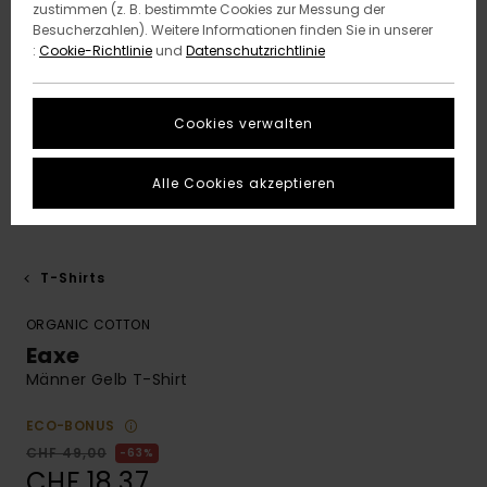
zustimmen (z. B. bestimmte Cookies zur Messung der
Besucherzahlen). Weitere Informationen finden Sie in unserer
:
Cookie-Richtlinie
und
Datenschutzrichtlinie
Cookies verwalten
Alle Cookies akzeptieren
T-Shirts
ORGANIC COTTON
Eaxe
Männer Gelb T-Shirt
ECO-BONUS
CHF 49,00
63%
CHF 18,37