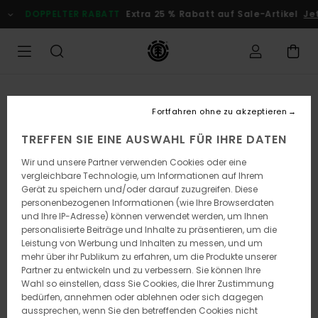
Direkt
DOPPELTER RABATT
Extra 25 % Rabatt auf Sale-Artikel
Je
zur
Produktinformation
springen
Fortfahren ohne zu akzeptieren
TREFFEN SIE EINE AUSWAHL FÜR IHRE DATEN
Wir und unsere Partner verwenden Cookies oder eine
vergleichbare Technologie, um Informationen auf Ihrem
Gerät zu speichern und/oder darauf zuzugreifen. Diese
personenbezogenen Informationen (wie Ihre Browserdaten
und Ihre IP-Adresse) können verwendet werden, um Ihnen
personalisierte Beiträge und Inhalte zu präsentieren, um die
Leistung von Werbung und Inhalten zu messen, und um
mehr über ihr Publikum zu erfahren, um die Produkte unserer
Partner zu entwickeln und zu verbessern. Sie können Ihre
Wahl so einstellen, dass Sie Cookies, die Ihrer Zustimmung
bedürfen, annehmen oder ablehnen oder sich dagegen
aussprechen, wenn Sie den betreffenden Cookies nicht