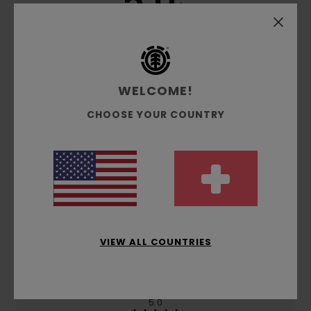
5.0
/5
basierend auf
2 verifizierten Bewertungen
seit März
2026
100% unserer Kunden empfehlen dieses Produkt
WELCOME!
Komfort
CHOOSE YOUR COUNTRY
5.0
Preis-Leistungs-Verhältnis
4.0
Größe
Material
VIEW ALL COUNTRIES
5.0
Zu klein
Zu groß
Farbe
5.0