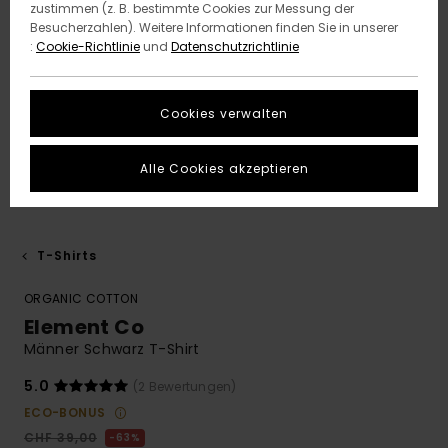
zustimmen (z. B. bestimmte Cookies zur Messung der
Besucherzahlen). Weitere Informationen finden Sie in unserer
:
Cookie-Richtlinie
und
Datenschutzrichtlinie
Cookies verwalten
Alle Cookies akzeptieren
T-Shirts
ORGANIC COTTON
Element Co
Männer Schwarz T-Shirt
5.0
(2 Bewertungen)
ECO-BONUS
CHF 39,00
63%