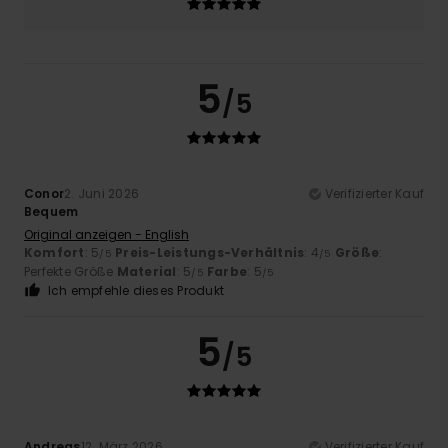
5
/5
Conor
2. Juni 2026
Verifizierter Kauf
Bequem
Original anzeigen - English
Komfort
: 5
Preis-Leistungs-Verhältnis
: 4
Größe
:
/5
/5
Perfekte Größe
Material
: 5
Farbe
: 5
/5
/5
Ich empfehle dieses Produkt
5
/5
Andreas
12. März 2026
Verifizierter Kauf