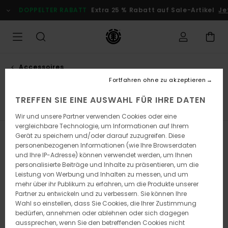
Direkt
DOPPELTER RABATT
Extra 25 % Rabatt auf Sale-Artikel
Jet
zur
Produkt
Auswahl
springen
Accessoires
Hardware
Fortfahren ohne zu akzeptieren
TREFFEN SIE EINE AUSWAHL FÜR IHRE DATEN
Lager
Hardware
Achsen
Rollen
Alle ansehen
Wir und unsere Partner verwenden Cookies oder eine
vergleichbare Technologie, um Informationen auf Ihrem
Gerät zu speichern und/oder darauf zuzugreifen. Diese
Filtern & Sortieren
4
Ergebnisse
personenbezogenen Informationen (wie Ihre Browserdaten
und Ihre IP-Adresse) können verwendet werden, um Ihnen
Direkt
Überspringen
personalisierte Beiträge und Inhalte zu präsentieren, um die
zu
und
Leistung von Werbung und Inhalten zu messen, und um
den
filtern
Filterkriterien
nach
mehr über ihr Publikum zu erfahren, um die Produkte unserer
springen
Partner zu entwickeln und zu verbessern. Sie können Ihre
Wahl so einstellen, dass Sie Cookies, die Ihrer Zustimmung
bedürfen, annehmen oder ablehnen oder sich dagegen
aussprechen, wenn Sie den betreffenden Cookies nicht