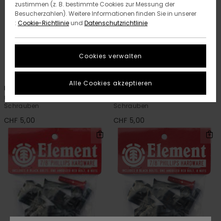
zustimmen (z. B. bestimmte Cookies zur Messung der
Besucherzahlen). Weitere Informationen finden Sie in unserer
:
Cookie-Richtlinie
und
Datenschutzrichtlinie
Cookies verwalten
1
1
Alle Cookies akzeptieren
Element
Element
Unisex Multi Allen Hdwr 7-8 Inch
Unisex Multi Allen Hdwr 1 Inch
Schrauben
Schrauben
CHF 5,00
CHF 5,00