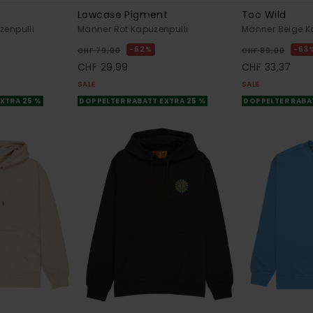
Lowcase Pigment
Too Wild
zenpulli
Männer Rot Kapuzenpulli
Männer Beige K
62%
63
CHF 79,00
CHF 89,00
CHF 29,99
CHF 33,37
SALE
SALE
XTRA 25 %
DOPPELTER RABATT EXTRA 25 %
DOPPELTER RABA