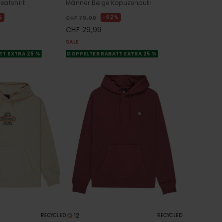
eatshirt
Männer Beige Kapuzenpulli
%
62%
CHF 79,00
CHF 29,99
SALE
TT EXTRA 25 %
DOPPELTER RABATT EXTRA 25 %
12
RECYCLED
RECYCLED