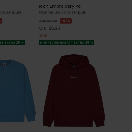
Icon Embroidery Po
apuzenpulli
Männer Lila Kapuzenpulli
%
62%
CHF 69,00
CHF 26,24
SALE
TT EXTRA 25 %
DOPPELTER RABATT EXTRA 25 %