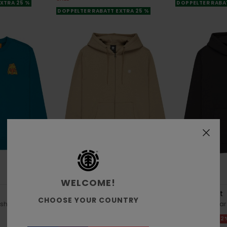
XTRA 25 %
DOPPELTER RABA
DOPPELTER RABATT EXTRA 25 %
10
1
RECYCLED
RECYCLED
WELCOME!
Icon Embroidery
Timber Orbit
CHOOSE YOUR COUNTRY
shirt
Männer Beige Sweatshirt mit
Männer Schwarz
Reißverschluss
62
CHF 79,00
60%