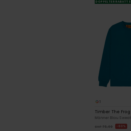
DOPPELTER RABATT E
1
Timber The Frog
Männer Blau Sweat
60%
CHF 75,00