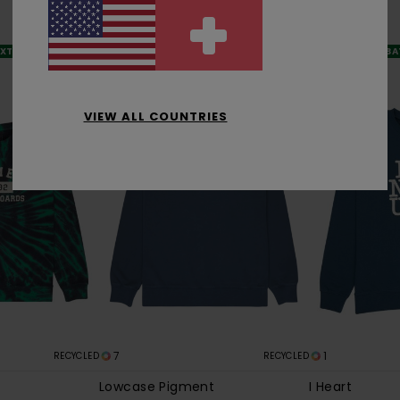
CHF 75,00
CHF 29,99
CHF 29,99
SALE
SALE
XTRA 25 %
DOPPELTER RABA
DOPPELTER RABATT EXTRA 25 %
VIEW ALL COUNTRIES
7
1
RECYCLED
RECYCLED
Lowcase Pigment
I Heart