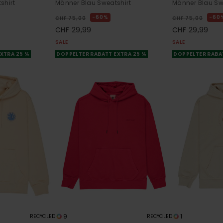
shirt
Männer Blau Sweatshirt
Männer Blau Sw
60%
60
CHF 75,00
CHF 75,00
CHF 29,99
CHF 29,99
SALE
SALE
XTRA 25 %
DOPPELTER RABATT EXTRA 25 %
DOPPELTER RABA
9
1
RECYCLED
RECYCLED