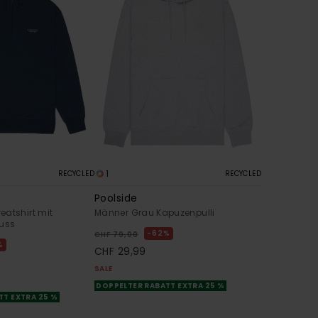
1
RECYCLED
RECYCLED
Poolside
atshirt mit
Männer Grau Kapuzenpulli
luss
62%
CHF 79,00
%
CHF 29,99
SALE
DOPPELTER RABATT EXTRA 25 %
TT EXTRA 25 %