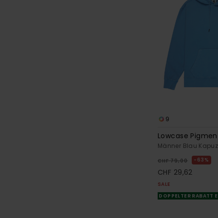
9
Lowcase Pigmen
Männer Blau Kapuz
63%
CHF 79,00
CHF 29,62
SALE
DOPPELTER RABATT E