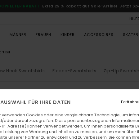
DOPPELTER RABATT
Extra 25 % Rabatt auf Sale-Artikel
Jetzt Sp
HILF
T
MÄNNER
FRAUEN
KINDER
ACCESSOIRES
SKATE
rtikel
ew Neck Sweatshirts
Fleece-Sweatshirts
Zip-Up Sweatsh
E AUSWAHL FÜR IHRE DATEN
Fortfahre
r verwenden Cookies oder eine vergleichbare Technologie, um Info
d/oder darauf zuzugreifen. Diese personenbezogenen Informationen
 IP-Adresse) können verwendet werden, um Ihnen personalisierte Be
ie Leistung von Werbung und Inhalten zu messen, und um mehr über i
kte unserer Partner zu entwickeln und zu verbessern. Sie können Ihre