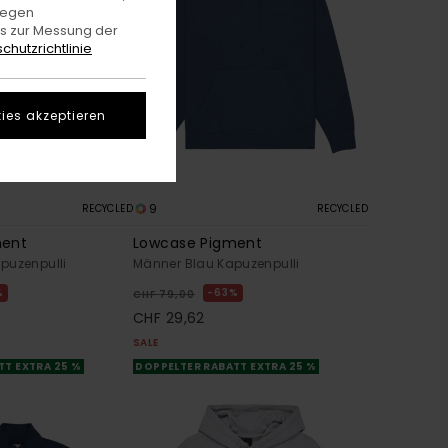
gegen
es zur Messung der
chutzrichtlinie
ies akzeptieren
9
RECYCLED
RECYCLED
ment
Lowcase Pigment
puzenpulli
Männer Blau Kapuzenpulli
%
63%
CHF 79,00
CHF 29,62
SALE
TT EXTRA 25 %
DOPPELTER RABATT EXTRA 25 %