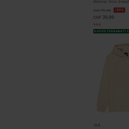
Männer Grün Sweat
60%
CHF 75,00
CHF 29,99
SALE
DOPPELTER RABATT E
3