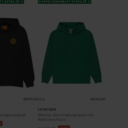
TT EXTRA 25 %
DOPPELTER RABATT EXTRA 25 %
2
RECYCLED
RECYCLED
Lowcase
 Kapuzenpulli
Männer Grün Kapuzenpulli mit
Reißverschluss
%
62%