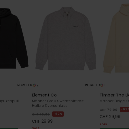
2
1
RECYCLED
RECYCLED
Element Co
Timber The Li
puzenpulli
Männer Grau Sweatshirt mit
Männer Beige K
Halbreißverschluss
62
CHF 79,00
62%
CHF 79,00
CHF 29,99
CHF 29,99
SALE
SALE