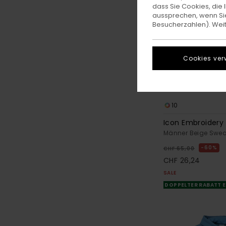
dass Sie Cookies, di
aussprechen, wenn Sie
Besucherzahlen). Weite
Cookies ver
10
Icon Embroidery
Männer Beige Sweat
60%
CHF 65,00
CHF 26,24
SALE
DOPPELTER RABATT E