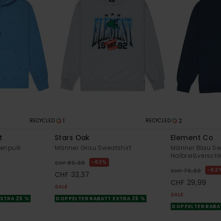
1
2
RECYCLED
RECYCLED
t
Stars Oak
Element Co
enpulli
Männer Grau Sweatshirt
Männer Blau Swe
Halbreißversch
63%
CHF 89,00
62
CHF 79,00
CHF 33,37
CHF 29,99
SALE
SALE
XTRA 25 %
DOPPELTER RABATT EXTRA 25 %
DOPPELTER RABA