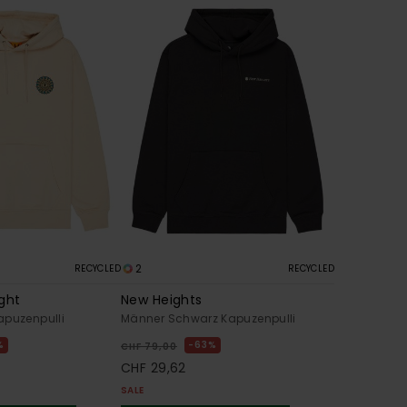
2
RECYCLED
RECYCLED
ght
New Heights
apuzenpulli
Männer Schwarz Kapuzenpulli
%
63%
CHF 79,00
CHF 29,62
SALE