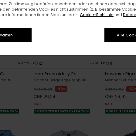
e Ihrer Zustimmung bedürfen, annehmen oder ablehnen oder sich da
 den betreffenden Cookies nicht zustimmen (z. B. bestimmte Cooki
re Informationen finden Sie in unserer :
Cookie-Richtlinie
und
Datens
walten
Alle Cook
12
9
RECYCLED
RECYCLED
 Cr
Icon Embroidery Po
Lowcase Pig
shirt
Männer Beige Kapuzenpulli
Männer Grün Ka
62%
63
CHF 69,00
CHF 79,00
CHF 26,24
CHF 29,62
SALE
SALE
XTRA 25 %
DOPPELTER RABATT EXTRA 25 %
DOPPELTER RABA