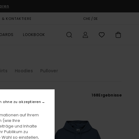
aren
E & KONTAKTIERE
GESCHENKKARTE
CHE / DE
SHOPS
BOARDS
LOOKBOOK
irts
Hoodies
Pullover
168
Ergebnisse
n ohne zu akzeptieren
rmationen auf Ihrem
 (wie Ihre
iträge und Inhalte
hr Publikum zu
 Wahl so einstellen,