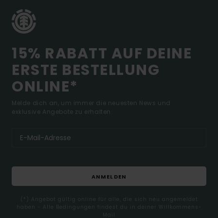
15% RABATT AUF DEINE
ERSTE BESTELLUNG
ONLINE*
Melde dich an, um immer die neuesten News und
exklusive Angebote zu erhalten.
ANMELDEN
(*) Angebot gültig online für alle, die sich neu angemeldet
haben - Alle Bedingungen findest du in deiner Willkommens-
Mail