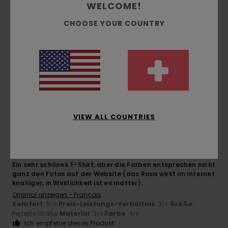
WELCOME!
4.5
Zu klein
Zu groß
CHOOSE YOUR COUNTRY
Farbe
4.8
4
/5
VIEW ALL COUNTRIES
Gilles
6. Juli 2026
Verifizierter Kauf
Ein sehr schönes T-Shirt, aber die Farben entsprechen nicht
ganz den Fotos auf der Website (das Rosa wirkt im Internet
knalliger, in Wirklichkeit ist es matter).
Original anzeigen - Français
Komfort
: 5
Preis-Leistungs-Verhältnis
: 3
Größe
:
/5
/5
Perfekte Größe
Material
: 3
Farbe
: 4
/5
/5
Ich empfehle dieses Produkt