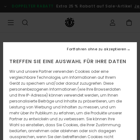
Direkt
DOPPELTER RABATT
Extra 25 % Rabatt auf Sale-Artikel
Je
zur
Produktinformation
springen
Fortfahren ohne zu akzeptieren
TREFFEN SIE EINE AUSWAHL FÜR IHRE DATEN
Wir und unsere Partner verwenden Cookies oder eine
vergleichbare Technologie, um Informationen auf Ihrem
Gerät zu speichern und/oder darauf zuzugreifen. Diese
personenbezogenen Informationen (wie Ihre Browserdaten
und Ihre IP-Adresse) können verwendet werden, um Ihnen
personalisierte Beiträge und Inhalte zu präsentieren, um die
Leistung von Werbung und Inhalten zu messen, und um
mehr über ihr Publikum zu erfahren, um die Produkte unserer
Partner zu entwickeln und zu verbessern. Sie können Ihre
Wahl so einstellen, dass Sie Cookies, die Ihrer Zustimmung
bedürfen, annehmen oder ablehnen oder sich dagegen
aussprechen, wenn Sie den betreffenden Cookies nicht