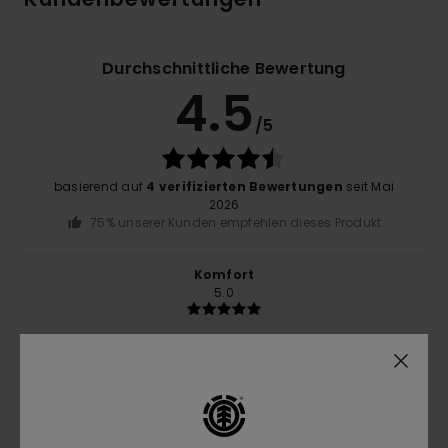
Durchschnittliche Bewertung
4.5
/5
basierend auf
4 verifizierten Bewertungen
seit Mai
2026
75% unserer Kunden empfehlen dieses Produkt
Komfort
5.0
Preis-Leistungs-Verhältnis
4.3
Größe
Material