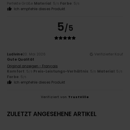
Perfekte Größe
Material
: 5
Farbe
: 5
/5
/5
Ich empfehle dieses Produkt
5
/5
Ludivine
20. Mai 2026
Verifizierter Kauf
Gute Qualität
Original anzeigen - Français
Komfort
: 5
Preis-Leistungs-Verhältnis
: 5
Material
: 5
/5
/5
/5
Farbe
: 5
/5
Ich empfehle dieses Produkt
Verifiziert von
TrustVille
ZULETZT ANGESEHENE ARTIKEL