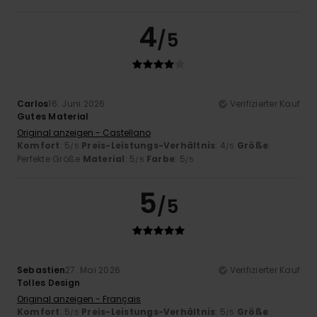
4
/5
Carlos
16. Juni 2026
Verifizierter Kauf
Gutes Material
Original anzeigen - Castellano
Komfort
: 5
Preis-Leistungs-Verhältnis
: 4
Größe
:
/5
/5
Perfekte Größe
Material
: 5
Farbe
: 5
/5
/5
5
/5
Sebastien
27. Mai 2026
Verifizierter Kauf
Tolles Design
Original anzeigen - Français
Komfort
: 5
Preis-Leistungs-Verhältnis
: 5
Größe
:
/5
/5