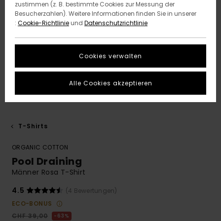
zustimmen (z. B. bestimmte Cookies zur Messung der
Besucherzahlen). Weitere Informationen finden Sie in unserer
:
Cookie-Richtlinie
und
Datenschutzrichtlinie
Cookies verwalten
Alle Cookies akzeptieren
T-Shirts
ORGANIC COTTON
Pool Draining
Männer Rosa T-Shirt
4.5
(4 Bewertungen)
ECO-BONUS
CHF 39,00
63%