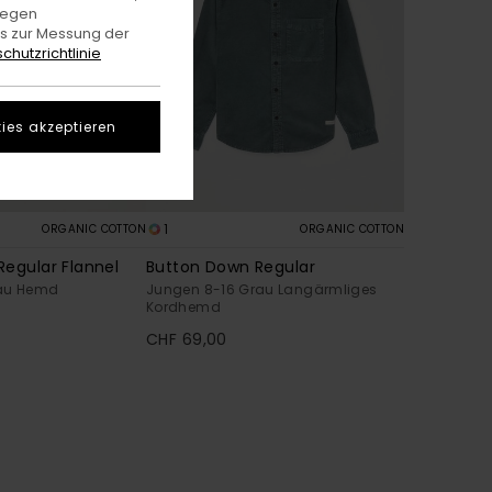
gegen
es zur Messung der
chutzrichtlinie
ies akzeptieren
1
ORGANIC COTTON
ORGANIC COTTON
egular Flannel
Button Down Regular
lau Hemd
Jungen 8-16 Grau Langärmliges
Kordhemd
CHF 69,00