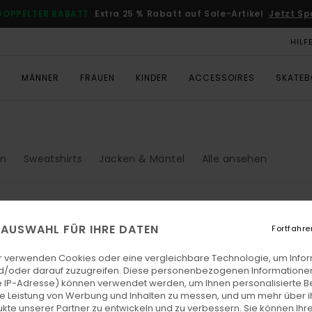
DOPPELTER RABATT
Extra 25 % Rabatt auf Sale-Artikel
Jetzt Sp
HILF
T
MÄNNER
FRAUEN
KINDER
ACCESSOIRES
SKATE
en
Sweatshirts
Jacken & Mäntel
Alle ansehen
E AUSWAHL FÜR IHRE DATEN
Fortfahre
NEUHEITEN
r verwenden Cookies oder eine vergleichbare Technologie, um Info
d/oder darauf zuzugreifen. Diese personenbezogenen Informationen
 IP-Adresse) können verwendet werden, um Ihnen personalisierte Be
ie Leistung von Werbung und Inhalten zu messen, und um mehr über i
kte unserer Partner zu entwickeln und zu verbessern. Sie können Ihre