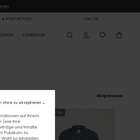
aren
E & KONTAKTIERE
GESCHENKKARTE
CHE / DE
SHOPS
BOARDS
LOOKBOOK
4
Ergebnisse
n ohne zu akzeptieren
NEUHEITEN
rmationen auf Ihrem
 (wie Ihre
iträge und Inhalte
hr Publikum zu
 Wahl so einstellen,