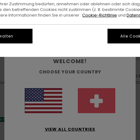
e Ihrer Zustimmung bedürfen, annehmen oder ablehnen oder sich da
 den betreffenden Cookies nicht zustimmen (z. B. bestimmte Cooki
re Informationen finden Sie in unserer :
Cookie-Richtlinie
und
Datens
walten
Alle Cook
WELCOME!
1
1
ORGANIC COTTON
CHOOSE YOUR COUNTRY
Timber Printed
Button Down R
Kurzärmliges
Jungen 8-16 Multi Kurzärmliges
Jungen 8-16 B
Hemd
CHF 65,00
55%
CHF 59,00
CHF 26,55
SALE
XTRA 25 %
DOPPELTER RABATT EXTRA 25 %
VIEW ALL COUNTRIES