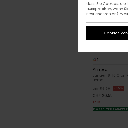
dass Sie Cookies, di
aussprechen, wenn Sie
Besucherzahlen). Weite
Cookies ver
1
Printed
Jungen 8-16 Grün 
Hemd
55%
CHF 59,00
CHF 26,55
SALE
DOPPELTER RABATT E