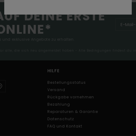
AUF DEINE ERSTE
ONLINE*
 und exklusive Angebote zu erhalten.
 für alle, die sich neu angemeldet haben - Alle Bedingungen findest du 
HILFE
Bestellungsstatus
Versand
Rückgabe vornehmen
Bezahlung
Reparaturen & Garantie
Datenschutz
FAQ und Kontakt