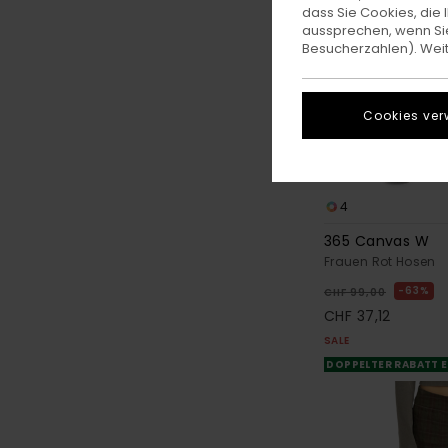
dass Sie Cookies, di
aussprechen, wenn Sie
Besucherzahlen). Weite
Cookies ver
4
365 Canvas W
Frauen Rot Hosen
63%
CHF 99,00
CHF 37,12
SALE
DOPPELTER RABATT E