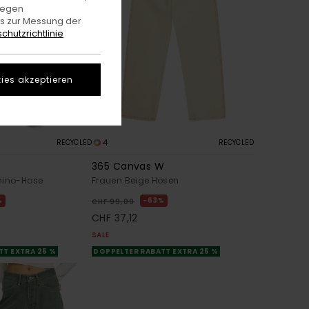
gegen
es zur Messung der
chutzrichtlinie
ies akzeptieren
4
RECYCLED
RECYCLED
365 Canvas W
hino-Hose
Frauen Beige Hosen
%
63%
CHF 99,00
CHF 37,12
SALE
TT EXTRA 25 %
DOPPELTER RABATT EXTRA 25 %