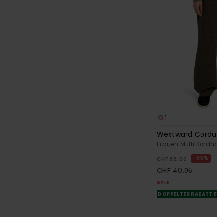
1
Westward Cordu
Frauen Multi Kordh
55%
CHF 89,00
CHF 40,05
SALE
DOPPELTER RABATT E