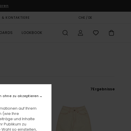
aren
E & KONTAKTIERE
GESCHENKKARTE
CHE / DE
SHOPS
BOARDS
LOOKBOOK
7
Ergebnisse
n ohne zu akzeptieren
rmationen auf Ihrem
 (wie Ihre
iträge und Inhalte
hr Publikum zu
 Wahl so einstellen,