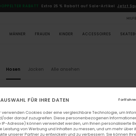
DOPPELTER RABATT
Extra 25 % Rabatt auf Sale-Artikel
Jetzt Sp
HILF
T
MÄNNER
FRAUEN
KINDER
ACCESSOIRES
SKATE
Hosen
Jacken
Alle ansehen
E AUSWAHL FÜR IHRE DATEN
Fortfahre
r verwenden Cookies oder eine vergleichbare Technologie, um Info
d/oder darauf zuzugreifen. Diese personenbezogenen Informationen
 IP-Adresse) können verwendet werden, um Ihnen personalisierte Be
ie Leistung von Werbung und Inhalten zu messen, und um mehr über i
kte unserer Partner zu entwickeln und zu verbessern. Sie können Ihre