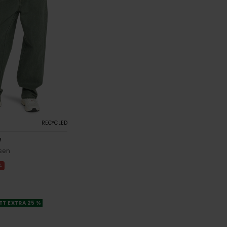
RECYCLED
W
sen
%
TT EXTRA 25 %