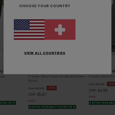
CHOOSE YOUR COUNTRY
VIEW ALL COUNTRIES
1
4
RECYCLED
ORGANIC COTTON
roy W
Chillin
365 Canvas 
ose
Frauen Blau Hose mit elastischem
Frauen Grün Ho
Bund
55
CHF 99,00
63%
CHF 69,00
CHF 44,55
CHF 25,87
SALE
SALE
XTRA 25 %
DOPPELTER RABA
DOPPELTER RABATT EXTRA 25 %