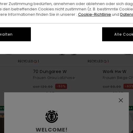
e Ihrer Zustimmung bedürfen, annehmen oder ablehnen oder sich da
 den betreffenden Cookies nicht zustimmen (z. B. bestimmte Cooki
re Informationen finden Sie in unserer :
Cookie-Richtlinie
und
Datens
walten
Alle Cook
1
1
RECYCLED
RECYCLED
70 Dungaree W
Work Hw W
Frauen Grau Latzhose
Frauen Beige C
63%
63
CHF 129,00
CHF 89,00
CHF 48,37
CHF 33,37
SALE
SALE
XTRA 25 %
DOPPELTER RABATT EXTRA 25 %
DOPPELTER RABA
WELCOME!