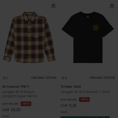
1
2
ORGANIC COTTON
ORGANIC COTTON
All Season 1Pkt Y
Timber Orbit
Jungen 8-16 Braun
Jungen 8-16 Schwarz T-Shirt
Langärmliges Hemd
55%
CHF 25,00
55%
CHF 65,00
CHF 11,25
CHF 29,25
SALE
SALE