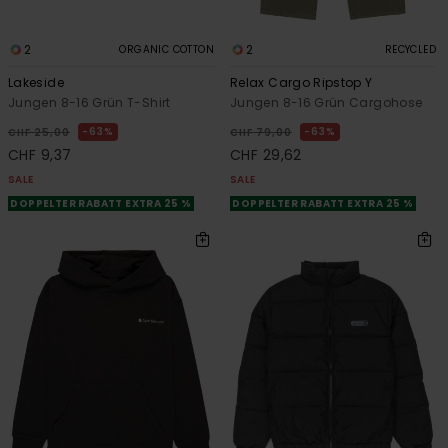
2
2
ORGANIC COTTON
RECYCLED
Lakeside
Relax Cargo Ripstop Y
Jungen 8-16 Grün T-Shirt
Jungen 8-16 Grün Cargohose
63%
63%
CHF 25,00
CHF 79,00
CHF 9,37
CHF 29,62
SALE
SALE
DOPPELTER RABATT EXTRA 25 %
DOPPELTER RABATT EXTRA 25 %