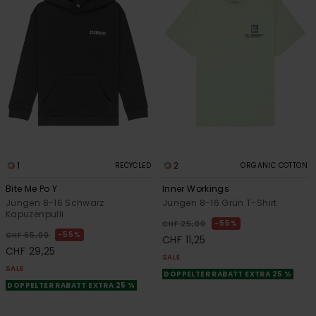
1
2
RECYCLED
ORGANIC COTTON
Bite Me Po Y
Inner Workings
Jungen 8-16 Schwarz
Jungen 8-16 Grün T-Shirt
Kapuzenpulli
55%
CHF 25,00
55%
CHF 65,00
CHF 11,25
CHF 29,25
SALE
SALE
DOPPELTER RABATT EXTRA 25 %
DOPPELTER RABATT EXTRA 25 %