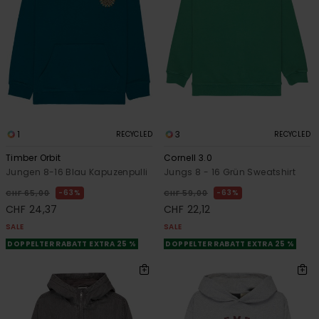
1
3
RECYCLED
RECYCLED
Timber Orbit
Cornell 3.0
Jungen 8-16 Blau Kapuzenpulli
Jungs 8 - 16 Grün Sweatshirt
63%
63%
CHF 65,00
CHF 59,00
CHF 24,37
CHF 22,12
SALE
SALE
DOPPELTER RABATT EXTRA 25 %
DOPPELTER RABATT EXTRA 25 %