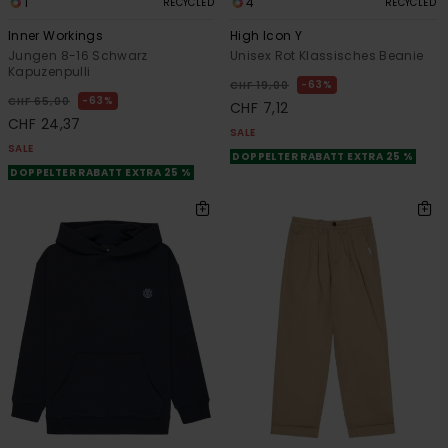
1
4
RECYCLED
RECYCLED
Inner Workings
High Icon Y
Jungen 8-16 Schwarz
Unisex Rot Klassisches Beanie
Kapuzenpulli
63%
CHF 19,00
63%
CHF 65,00
CHF 7,12
CHF 24,37
SALE
SALE
DOPPELTER RABATT EXTRA 25 %
DOPPELTER RABATT EXTRA 25 %