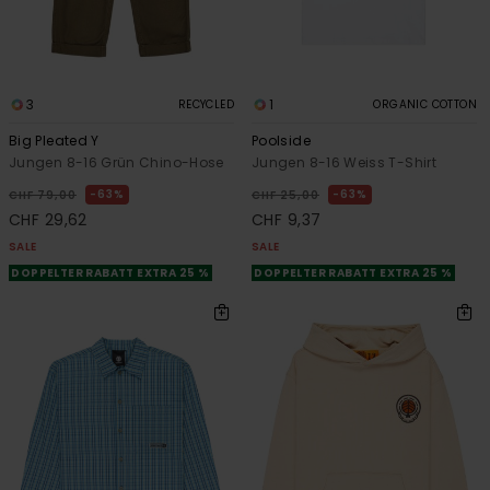
3
1
RECYCLED
ORGANIC COTTON
Big Pleated Y
Poolside
Jungen 8-16 Grün Chino-Hose
Jungen 8-16 Weiss T-Shirt
63%
63%
CHF 79,00
CHF 25,00
CHF 29,62
CHF 9,37
SALE
SALE
DOPPELTER RABATT EXTRA 25 %
DOPPELTER RABATT EXTRA 25 %