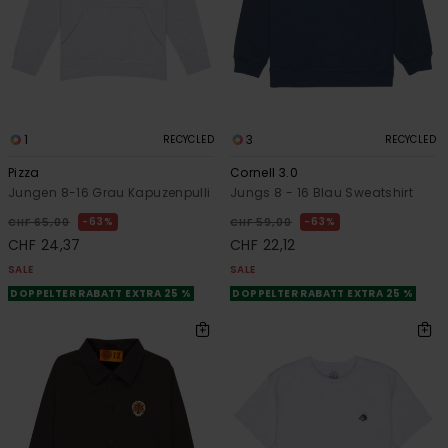
1
3
RECYCLED
RECYCLED
Pizza
Cornell 3.0
Jungen 8-16 Grau Kapuzenpulli
Jungs 8 - 16 Blau Sweatshirt
63%
63%
CHF 65,00
CHF 59,00
CHF 24,37
CHF 22,12
SALE
SALE
DOPPELTER RABATT EXTRA 25 %
DOPPELTER RABATT EXTRA 25 %