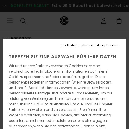
Direkt
DOPPELTER RABATT
Extra 25 % Rabatt auf Sale-Artikel
Je
zur
Produkt
Auswahl
springen
Angebote
Angebote kinder
Fortfahren ohne zu akzeptieren
TREFFEN SIE EINE AUSWAHL FÜR IHRE DATEN
Wir und unsere Partner verwenden Cookies oder eine
vergleichbare Technologie, um Informationen auf Ihrem
Filtern & Sortieren
118
Ergebnisse
Gerät zu speichern und/oder darauf zuzugreifen. Diese
personenbezogenen Informationen (wie Ihre Browserdaten
Direkt
Überspringen
und Ihre IP-Adresse) können verwendet werden, um Ihnen
zu
und
den
filtern
personalisierte Beiträge und Inhalte zu präsentieren, um die
Filterkriterien
nach
Leistung von Werbung und Inhalten zu messen, und um
springen
mehr über ihr Publikum zu erfahren, um die Produkte unserer
Partner zu entwickeln und zu verbessern. Sie können Ihre
Wahl so einstellen, dass Sie Cookies, die Ihrer Zustimmung
bedürfen, annehmen oder ablehnen oder sich dagegen
aussprechen, wenn Sie den betreffenden Cookies nicht