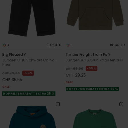
3
1
RECYCLED
RECYCLED
Big Pleated Y
Timber Freight Train Po Y
Jungen 8-16 Schwarz Chino-
Jungen 8-16 Grün Kapuzenpulli
Hose
55%
CHF 65,00
55%
CHF 79,00
CHF 29,25
CHF 35,55
SALE
SALE
DOPPELTER RABATT EXTRA 25 %
DOPPELTER RABATT EXTRA 25 %