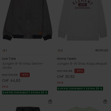
1
2
RECYCLED
Low Tide
Home Team
Jungen 8-16 Grau Denim-
Jungen 8-16 Grau Kapuzenpulli
Jacke
63%
CHF 55,00
63%
CHF 119,00
CHF 20,62
CHF 44,62
SALE
SALE
DOPPELTER RABATT EXTRA 25 %
DOPPELTER RABATT EXTRA 25 %