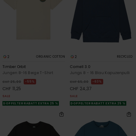
2
2
ORGANIC COTTON
RECYCLED
Timber Orbit
Cornell 3.0
Jungen 8-16 Beige T-Shirt
Jungs 8 - 16 Blau Kapuzenpulli
55%
63%
CHF 25,00
CHF 65,00
CHF 11,25
CHF 24,37
SALE
SALE
DOPPELTER RABATT EXTRA 25 %
DOPPELTER RABATT EXTRA 25 %