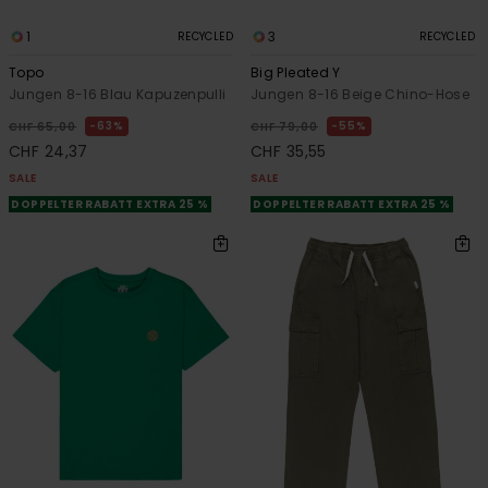
1
3
RECYCLED
RECYCLED
Topo
Big Pleated Y
Jungen 8-16 Blau Kapuzenpulli
Jungen 8-16 Beige Chino-Hose
63%
55%
CHF 65,00
CHF 79,00
CHF 24,37
CHF 35,55
SALE
SALE
DOPPELTER RABATT EXTRA 25 %
DOPPELTER RABATT EXTRA 25 %