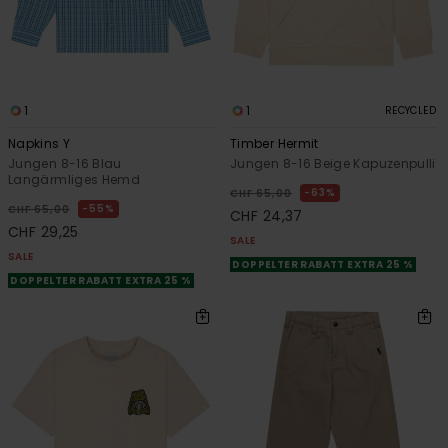
1
1
RECYCLED
Napkins Y
Timber Hermit
Jungen 8-16 Blau
Jungen 8-16 Beige Kapuzenpulli
Langärmliges Hemd
63%
CHF 65,00
55%
CHF 65,00
CHF 24,37
CHF 29,25
SALE
SALE
DOPPELTER RABATT EXTRA 25 %
DOPPELTER RABATT EXTRA 25 %