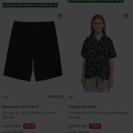
DOPPELTER RABATT EXTRA 25 %
DOPPELTER RABATT EXTRA 25 %
1
1
RECYCLED
Howland Work 18.9"
Timber Printed
Jungs 8 - 16 Schwarz Chino-
Jungen 8-16 Multi Kurzärmliges
Shorts
Hemd
55%
55%
CHF 59,00
CHF 59,00
CHF 26,55
CHF 26,55