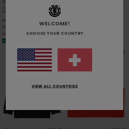
Cornell Classic
Horn
Jungs 8 - 16 Grau Kapuzenpulli
Jungen 8-16 Grau Kapuzenpulli
mit Reißverschluss
63%
CHF 65,00
63%
CHF 59,00
CHF 24,37
WELCOME!
CHF 22,12
SALE
CHOOSE YOUR COUNTRY
SALE
DOPPELTER RABATT EXTRA 25 %
DOPPELTER RABATT EXTRA 25 %
VIEW ALL COUNTRIES