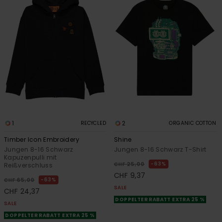
1
2
RECYCLED
ORGANIC COTTON
Timber Icon Embroidery
Shine
Jungen 8-16 Schwarz
Jungen 8-16 Schwarz T-Shirt
Kapuzenpulli mit
63%
CHF 25,00
Reißverschluss
CHF 9,37
63%
CHF 65,00
SALE
CHF 24,37
DOPPELTER RABATT EXTRA 25 %
SALE
DOPPELTER RABATT EXTRA 25 %