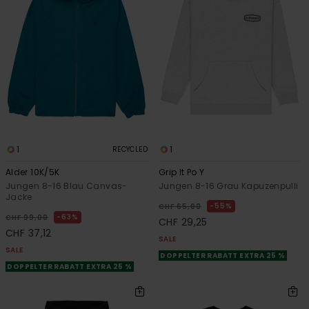
1
1
RECYCLED
Alder 10K/5K
Grip It Po Y
Jungen 8-16 Blau Canvas-
Jungen 8-16 Grau Kapuzenpulli
Jacke
55%
CHF 65,00
63%
CHF 99,00
CHF 29,25
CHF 37,12
SALE
SALE
DOPPELTER RABATT EXTRA 25 %
DOPPELTER RABATT EXTRA 25 %