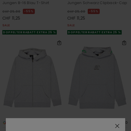
Jungen 8-16 Blau T-Shirt
Jungen Schwarz Clipback-Cap
55%
55%
CHF 25,00
CHF 25,00
CHF 11,25
CHF 11,25
SALE
SALE
DOPPELTER RABATT EXTRA 25 %
DOPPELTER RABATT EXTRA 25 %
4
1
RECYCLED
RECYCLED