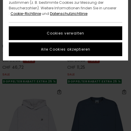
zustimmen (z. B. bestimmte Cookies zur Messung der
Besucherzahlen). Weitere Informationen finden Sie in unserer
:
Cookie-Richtlinie
und
Datenschutzrichtlinie
Cookies verwalten
2
2
RECYCLED
ORGANIC COTTON
Big Carpenter Denim Y
Swamps
Alle Cookies akzeptieren
Jungen 8-16 Blau Arbeitshose
Jungen 8-16 Grau T-Shirt
48%
55%
CHF 89,00
CHF 25,00
CHF 46,72
CHF 11,25
SALE
SALE
DOPPELTER RABATT EXTRA 25 %
DOPPELTER RABATT EXTRA 25 %