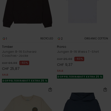
1
2
RECYCLED
ORGANIC COTTON
Timber
Picnic
Jungen 8-16 Schwarz
Jungen 8-16 Weiss T-Shirt
Coaches-Jacke
63%
CHF 25,00
63%
CHF 69,00
CHF 9,37
CHF 25,87
SALE
SALE
DOPPELTER RABATT EXTRA 25 %
DOPPELTER RABATT EXTRA 25 %