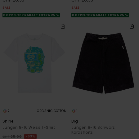
SALE
SALE
DOPPELTER RABATT EXTRA 25 %
DOPPELTER RABATT EXTRA 25 %
2
1
ORGANIC COTTON
Shine
Big
Jungen 8-16 Weiss T-Shirt
Jungen 8-16 Schwarz
Kordshorts
63%
CHF 25,00