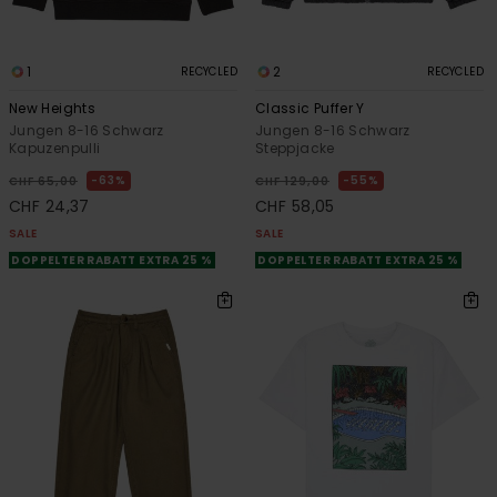
1
2
RECYCLED
RECYCLED
New Heights
Classic Puffer Y
Jungen 8-16 Schwarz
Jungen 8-16 Schwarz
Kapuzenpulli
Steppjacke
63%
55%
CHF 65,00
CHF 129,00
CHF 24,37
CHF 58,05
SALE
SALE
DOPPELTER RABATT EXTRA 25 %
DOPPELTER RABATT EXTRA 25 %