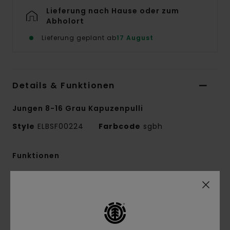
Lieferung nach Hause oder zum
Abholort
Lieferung geplant ab
17 August
Details & Funktionen
Jungen 8-16 Grau Kapuzenpulli
Style
ELBSF00224
Farbcode
sgbh
Funktionen
Conscious by Nature:
Recycling-Baumwolle
Recyceltes Material:
Baumwolle, recyceltes
Baumwollmischgewebe
Stoff:
French-Terry-Stoff [320 g/m2]