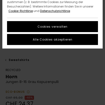
zustimmen (z. B. bestimmte Cookies zur Messung der
Besucherzahlen). Weitere Informationen finden Sie in unserer
:
Cookie-Richtlinie
und
Datenschutzrichtlinie
Cookies verwalten
Alle Cookies akzeptieren
Sweatshirts
RECYCLED
Horn
Jungen 8-16 Grau Kapuzenpulli
ECO-BONUS
CHF 65,00
63%
CHF 24,37