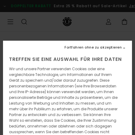
Direkt
DOPPELTER RABATT
Extra 25 % Rabatt auf Sale-Artikel
Jetz
zur
Produktinformation
springen
Fortfahren ohne zu akzeptieren
TREFFEN SIE EINE AUSWAHL FÜR IHRE DATEN
Wir und unsere Partner verwenden Cookies oder eine
vergleichbare Technologie, um Informationen auf Ihrem
Gerät zu speichern und/oder darauf zuzugreifen. Diese
personenbezogenen Informationen (wie Ihre Browserdaten
und Ihre IP-Adresse) können verwendet werden, um Ihnen
personalisierte Beiträge und Inhalte zu präsentieren, um die
Leistung von Werbung und Inhalten zu messen, und um
mehr über ihr Publikum zu erfahren, um die Produkte unserer
Partner zu entwickeln und zu verbessern. Sie können Ihre
Wahl so einstellen, dass Sie Cookies, die Ihrer Zustimmung
bedürfen, annehmen oder ablehnen oder sich dagegen
aussprechen, wenn Sie den betreffenden Cookies nicht