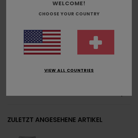
Passform:
klassischer, komfortabler Regular
WELCOME!
Fit
CHOOSE YOUR COUNTRY
Gebürstete Innenseite
Taschen:
Kängurutasche
Kapuze:
Single-Jersey-Futter an der Kapuze
Wasserbasierter Druck
Druck:
Brust- und Rückendruck
Zusammensetzung
[Hauptstoff] 70 % Baumwolle,
30 % recycelte Baumwolle
VIEW ALL COUNTRIES
Versand & Rückversand
ZULETZT ANGESEHENE ARTIKEL