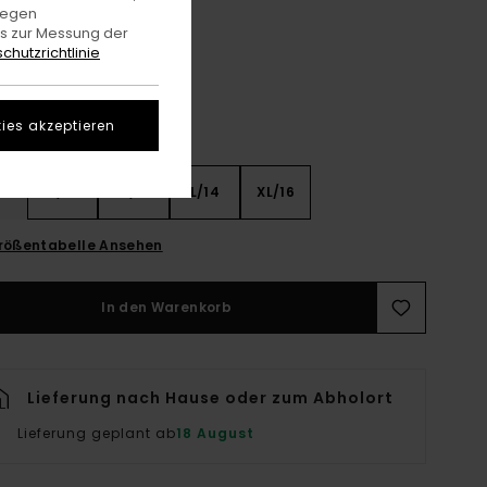
Off Black
gegen
e
es zur Messung der
chutzrichtlinie
ies akzeptieren
8
S/10
M/12
L/14
XL/16
rößentabelle Ansehen
In den Warenkorb
Lieferung nach Hause oder zum Abholort
Lieferung geplant ab
18 August