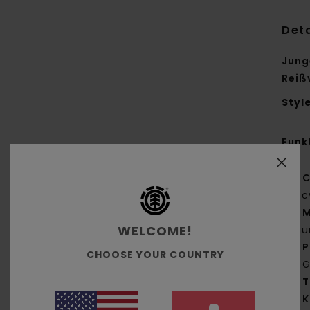
Deta
Jung
Reiß
Styl
Funk
C
Rec
M
WELCOME!
Bau
P
CHOOSE YOUR COUNTRY
G
T
K