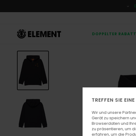
Direkt
zur
Produktinformation
springen
DOPPELTER RABAT
TREFFEN SIE EIN
Wir und unsere Partne
Gerät zu speichern un
Browserdaten und Ihre
zu präsentieren, um d
erfahren, um die Produ