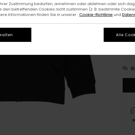
e Ihrer Zustimmung bedürfen, annehmen oder ablehnen oder sich da
Farb
 den betreffenden Cookies nicht zustimmen (z. B. bestimmte Cooki
re Informationen finden Sie in unserer :
Cookie-Richtlinie
und
Datens
walten
Alle Cook
XS/
G