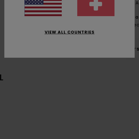
A
Zus
% re
VIEW ALL COUNTRIES
Ver
L