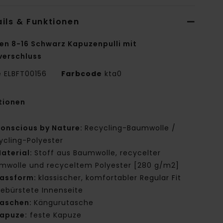
ils & Funktionen
en 8-16 Schwarz Kapuzenpulli mit
verschluss
e
ELBFT00156
Farbcode
kta0
tionen
onscious by Nature:
Recycling-Baumwolle /
ycling-Polyester
aterial:
Stoff aus Baumwolle, recycelter
mwolle und recyceltem Polyester [280 g/m2]
assform:
klassischer, komfortabler Regular Fit
ebürstete Innenseite
aschen:
Kängurutasche
apuze:
feste Kapuze