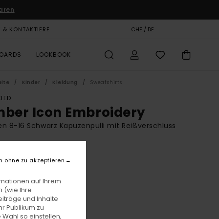
aren
E & KONTAKTIERE
GESCHENKKARTE
CHE / DE
SHOPS
BOARDS
LOOKBOOK
eite
Kinder
Kleidung
Sweatshirts
LED
mber Icon Embroidery
n 8-16 Schwarz Kapuzenpulli mit Reißverschluss
BONUS
5,00
63%
n ohne zu akzeptieren
 24,37
rmationen auf Ihrem
 (wie Ihre
iträge und Inhalte
LTER RABATT EXTRA 25 %
hr Publikum zu
 Wahl so einstellen,