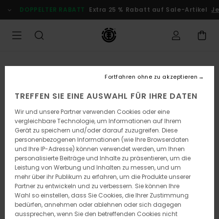
Direkt
DOPPELTER RABATT
Extra 25 % Rabatt auf Sale-Artikel
Jet
zur
Produktinformation
springen
Fortfahren ohne zu akzeptieren
TREFFEN SIE EINE AUSWAHL FÜR IHRE DATEN
Wir und unsere Partner verwenden Cookies oder eine
vergleichbare Technologie, um Informationen auf Ihrem
Gerät zu speichern und/oder darauf zuzugreifen. Diese
personenbezogenen Informationen (wie Ihre Browserdaten
und Ihre IP-Adresse) können verwendet werden, um Ihnen
personalisierte Beiträge und Inhalte zu präsentieren, um die
Leistung von Werbung und Inhalten zu messen, und um
mehr über ihr Publikum zu erfahren, um die Produkte unserer
Partner zu entwickeln und zu verbessern. Sie können Ihre
Wahl so einstellen, dass Sie Cookies, die Ihrer Zustimmung
bedürfen, annehmen oder ablehnen oder sich dagegen
aussprechen, wenn Sie den betreffenden Cookies nicht