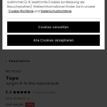
zustimmen (z. B. bestimmte Cookies zur Messung der
Besucherzahlen). Weitere Informationen finden Sie in unserer
:
Cookie-Richtlinie
und
Datenschutzrichtlinie
Cookies verwalten
Alle Cookies akzeptieren
Sweatshirts
RECYCLED
Topo
Jungen 8-16 Blau Kapuzenpulli
5.0
(1 Bewertungen)
ECO-BONUS
CHF 65,00
63%