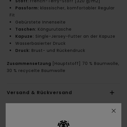
Stoff:
French-Terry-Stoff [320 g/m2]
Passform:
klassischer, komfortabler Regular
Fit
Gebürstete Innenseite
Taschen:
Kängurutasche
Kapuze:
Single-Jersey-Futter an der Kapuze
Wasserbasierter Druck
Druck:
Brust- und Rückendruck
Zusammensetzung
[Hauptstoff] 70 % Baumwolle,
30 % recycelte Baumwolle
Versand & Rückversand
Kundenbewertungen