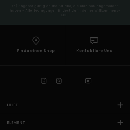
(*) Angebot gültig online für alle, die sich neu angemeldet
haben - Alle Bedingungen findest du in deiner Willkommens-
Mail
Finde einen Shop
Kontaktiere Uns
HILFE
ELEMENT