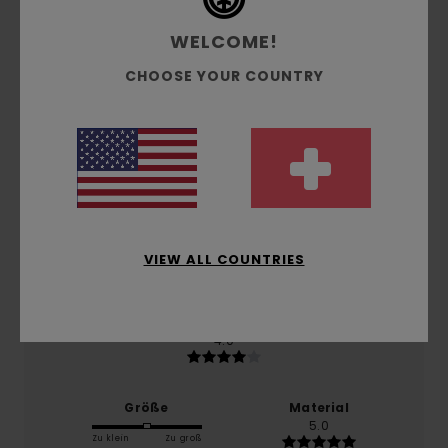
Durchschnittliche Bewertung
WELCOME!
5.0
CHOOSE YOUR COUNTRY
/5
basierend auf
1 verifizierten Bewertungen
seit Juni
2026
100% unserer Kunden empfehlen dieses Produkt
Komfort
5.0
VIEW ALL COUNTRIES
Preis-Leistungs-Verhältnis
4.0
Größe
Material
5.0
Zu klein
Zu groß