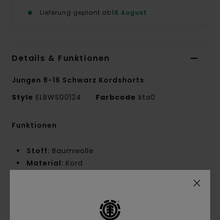
Lieferung geplant ab
18 August
Details & Funktionen
Jungen 8-16 Schwarz Kordshorts
Style
ELBWS00124
Farbcode
kta0
Funktionen
Stoff:
Baumwolle
Material:
Kord
Unifarben: 290 g/m²
Karo-Farbgebung: 230 g/m²
Passform:
Big Fit
taille:
Elastischer Bund