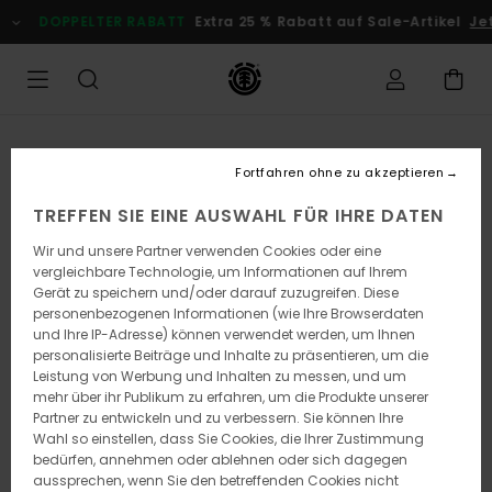
Direkt
DOPPELTER RABATT
Extra 25 % Rabatt auf Sale-Artikel
Jetz
zur
Produktinformation
springen
Fortfahren ohne zu akzeptieren
TREFFEN SIE EINE AUSWAHL FÜR IHRE DATEN
Wir und unsere Partner verwenden Cookies oder eine
vergleichbare Technologie, um Informationen auf Ihrem
Gerät zu speichern und/oder darauf zuzugreifen. Diese
personenbezogenen Informationen (wie Ihre Browserdaten
und Ihre IP-Adresse) können verwendet werden, um Ihnen
personalisierte Beiträge und Inhalte zu präsentieren, um die
Leistung von Werbung und Inhalten zu messen, und um
mehr über ihr Publikum zu erfahren, um die Produkte unserer
Partner zu entwickeln und zu verbessern. Sie können Ihre
Wahl so einstellen, dass Sie Cookies, die Ihrer Zustimmung
bedürfen, annehmen oder ablehnen oder sich dagegen
aussprechen, wenn Sie den betreffenden Cookies nicht