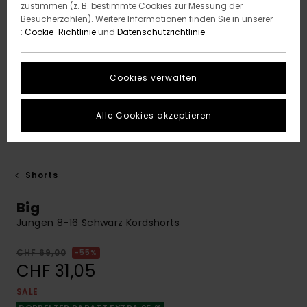
zustimmen (z. B. bestimmte Cookies zur Messung der
Besucherzahlen). Weitere Informationen finden Sie in unserer
:
Cookie-Richtlinie
und
Datenschutzrichtlinie
Cookies verwalten
Alle Cookies akzeptieren
Shorts
Big
Jungen 8-16 Schwarz Kordshorts
CHF 69,00
55%
CHF 31,05
SALE