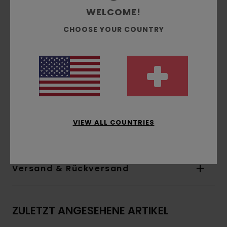
Schritt:
Normal
WELCOME!
Beinform:
Weit
CHOOSE YOUR COUNTRY
Außennaht:
53,3 cm
Beinöffnung:
30cm/11.8"
Seitentaschen
Falscher Hosenschlitz
Waschung:
Vintage-Wash
Aufgesetzte Gesäßtaschen mit gewebtem
Element-Co-Label
VIEW ALL COUNTRIES
Zusammensetzung
[Hauptstoff] 100 % Baumwolle
Versand & Rückversand
ZULETZT ANGESEHENE ARTIKEL