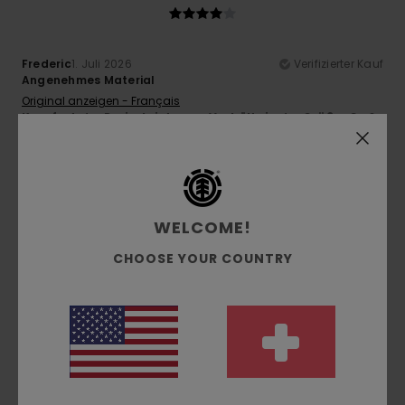
Frederic
1. Juli 2026
Verifizierter Kauf
Angenehmes Material
Original anzeigen - Français
Komfort
: 4
Preis-Leistungs-Verhältnis
: 4
Größe
: Groß
/5
/5
Material
: 5
Farbe
: 4
/5
/5
5
/5
WELCOME!
CHOOSE YOUR COUNTRY
Nathalie
29. Juni 2026
Verifizierter Kauf
Das Ausmalen
Original anzeigen - Français
Komfort
: 5
Preis-Leistungs-Verhältnis
: 5
Größe
:
/5
/5
Perfekte Größe
Material
: 5
Farbe
: 5
/5
/5
Ich empfehle dieses Produkt