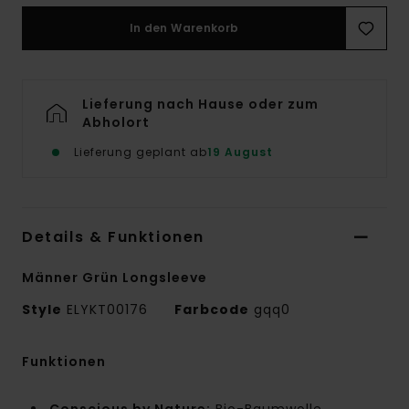
In den Warenkorb
Lieferung nach Hause oder zum
Abholort
Lieferung geplant ab
19 August
Details & Funktionen
Männer Grün Longsleeve
Style
ELYKT00176
Farbcode
gqq0
Funktionen
Conscious by Nature:
Bio-Baumwolle