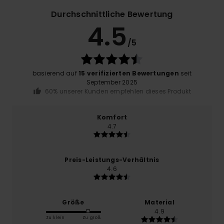
Durchschnittliche Bewertung
4.5
/5
basierend auf
15 verifizierten Bewertungen
seit
September 2025
60% unserer Kunden empfehlen dieses Produkt
Komfort
4.7
Preis-Leistungs-Verhältnis
4.6
Größe
Material
4.9
Zu klein
Zu groß