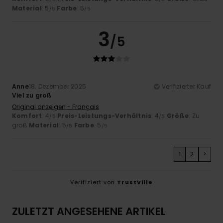
Material
: 5
Farbe
: 5
/5
/5
3
/5
Anne
18. Dezember 2025
Verifizierter Kauf
Viel zu groß
Original anzeigen - Français
Komfort
: 4
Preis-Leistungs-Verhältnis
: 4
Größe
: Zu
/5
/5
groß
Material
: 5
Farbe
: 5
/5
/5
1
2
>
Verifiziert von
TrustVille
ZULETZT ANGESEHENE ARTIKEL