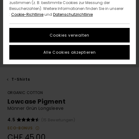
zustimmen (z. B. bestimmte Cookies zur Messung der
Besucherzahlen). Weitere Informationen finden Sie in unserer
:
Cookie-Richtlinie
und
Datenschutzrichtlinie
Cookies verwalten
Alle Cookies akzeptieren
T-Shirts
ORGANIC COTTON
Lowcase Pigment
Männer Grün Longsleeve
4.5
(15 Bewertungen)
ECO-BONUS
CHF 45,00