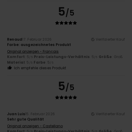
5
/5
Renaud
17. Februar 2026
Verifizierter Kauf
Farbe: ausgezeichnetes Produkt
Original anzeigen - Français
Komfort
: 5
Preis-Leistungs-Verhältnis
: 5
Größe
: Groß
/5
/5
Material
: 5
Farbe
: 5
/5
/5
Ich empfehle dieses Produkt
5
/5
Juan Luis
15. Februar 2026
Verifizierter Kauf
Sehr gute Qualität
Original anzeigen - Castellano
Komfort
: 5
Preis-Leistungs-Verhältnis
: 5
Größe
: Groß
/5
/5