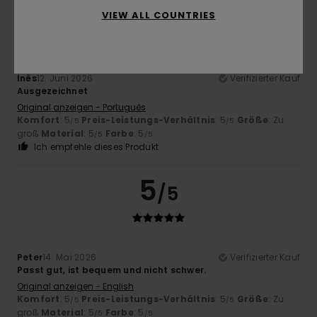
5
/5
VIEW ALL COUNTRIES
Inês
12. Juni 2026
Verifizierter Kauf
Ausgezeichnet
Original anzeigen - Português
Komfort
: 5
Preis-Leistungs-Verhältnis
: 5
Größe
: Zu
/5
/5
groß
Material
: 5
Farbe
: 5
/5
/5
Ich empfehle dieses Produkt
5
/5
Peter
14. Mai 2026
Verifizierter Kauf
Passt gut, ist bequem und nicht schwer.
Original anzeigen - English
Komfort
: 5
Preis-Leistungs-Verhältnis
: 5
Größe
: Zu
/5
/5
groß
Material
: 5
Farbe
: 5
/5
/5