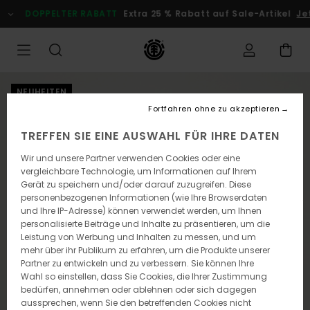
Direkt
DOPPELTER RABATT
Extra 25 % Rabatt auf Sale-Artikel
Je
zur
Produktinformation
springen
NEUHEITEN
Fortfahren ohne zu akzeptieren
TREFFEN SIE EINE AUSWAHL FÜR IHRE DATEN
Wir und unsere Partner verwenden Cookies oder eine
vergleichbare Technologie, um Informationen auf Ihrem
Gerät zu speichern und/oder darauf zuzugreifen. Diese
personenbezogenen Informationen (wie Ihre Browserdaten
und Ihre IP-Adresse) können verwendet werden, um Ihnen
personalisierte Beiträge und Inhalte zu präsentieren, um die
Leistung von Werbung und Inhalten zu messen, und um
mehr über ihr Publikum zu erfahren, um die Produkte unserer
Partner zu entwickeln und zu verbessern. Sie können Ihre
Wahl so einstellen, dass Sie Cookies, die Ihrer Zustimmung
bedürfen, annehmen oder ablehnen oder sich dagegen
aussprechen, wenn Sie den betreffenden Cookies nicht