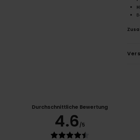
H
B
Zus
Ver
Durchschnittliche Bewertung
4.6
/5