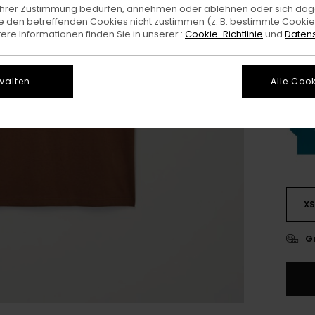
e Ihrer Zustimmung bedürfen, annehmen oder ablehnen oder sich da
 den betreffenden Cookies nicht zustimmen (z. B. bestimmte Cooki
re Informationen finden Sie in unserer :
Cookie-Richtlinie
und
Datens
walten
Alle Cook
X
G