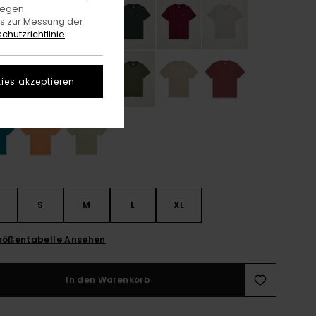
gegen
es zur Messung der
chutzrichtlinie
ies akzeptieren
S
S
M
L
XL
rößentabelle Ansehen
In den Warenkorb