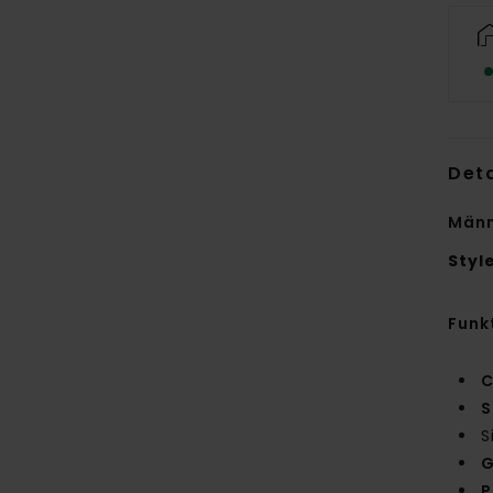
Deta
Männ
Styl
Funk
C
S
S
G
P