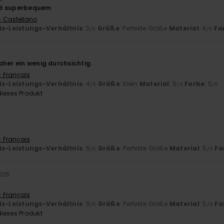
nd superbequem
- Castellano
is-Leistungs-Verhältnis
: 3
Größe
: Perfekte Größe
Material
: 4
Fa
/5
/5
aher ein wenig durchsichtig.
- Français
is-Leistungs-Verhältnis
: 4
Größe
: Klein
Material
: 5
Farbe
: 5
/5
/5
/5
ieses Produkt
- Français
is-Leistungs-Verhältnis
: 5
Größe
: Perfekte Größe
Material
: 5
Fa
/5
/5
2026
- Français
is-Leistungs-Verhältnis
: 5
Größe
: Perfekte Größe
Material
: 5
Fa
/5
/5
ieses Produkt