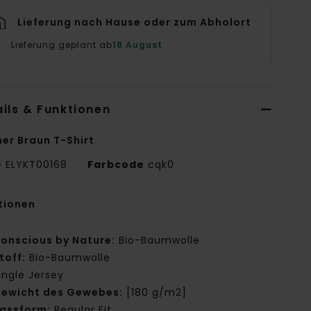
Lieferung nach Hause oder zum Abholort
Lieferung geplant ab
18 August
ils & Funktionen
er Braun T-Shirt
e
ELYKT00168
Farbcode
cqk0
tionen
onscious by Nature:
Bio-Baumwolle
toff:
Bio-Baumwolle
ingle Jersey
ewicht des Gewebes:
[180 g/m2]
assform:
Regular Fit