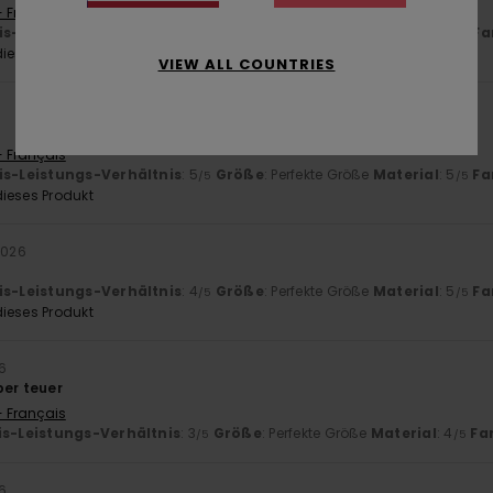
- Français
is-Leistungs-Verhältnis
: 5
Größe
: Perfekte Größe
Material
: 5
Fa
/5
/5
ieses Produkt
VIEW ALL COUNTRIES
- Français
is-Leistungs-Verhältnis
: 5
Größe
: Perfekte Größe
Material
: 5
Fa
/5
/5
ieses Produkt
 2026
is-Leistungs-Verhältnis
: 4
Größe
: Perfekte Größe
Material
: 5
Fa
/5
/5
ieses Produkt
26
ber teuer
- Français
is-Leistungs-Verhältnis
: 3
Größe
: Perfekte Größe
Material
: 4
Fa
/5
/5
6