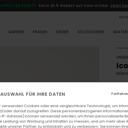
DOPPELTER RABATT
Extra 25 % Rabatt auf Sale-Artikel
Jetzt Sp
HILF
T
MÄNNER
FRAUEN
KINDER
ACCESSOIRES
SKATE
Starts
ORGAN
Ic
Männe
4.6
ECO-
E AUSWAHL FÜR IHRE DATEN
Fortfahre
CH
r verwenden Cookies oder eine vergleichbare Technologie, um Info
d/oder darauf zuzugreifen. Diese personenbezogenen Informationen
 IP-Adresse) können verwendet werden, um Ihnen personalisierte Be
Farb
ie Leistung von Werbung und Inhalten zu messen, und um mehr über i
kte unserer Partner zu entwickeln und zu verbessern. Sie können Ihre