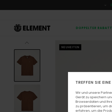
Direkt
zur
Produktinformation
springen
DOPPELTER RABAT
NEUHEITEN
TREFFEN SIE EIN
Wir und unsere Partne
Gerät zu speichern un
Browserdaten und Ihre
zu präsentieren, um d
erfahren, um die Produ