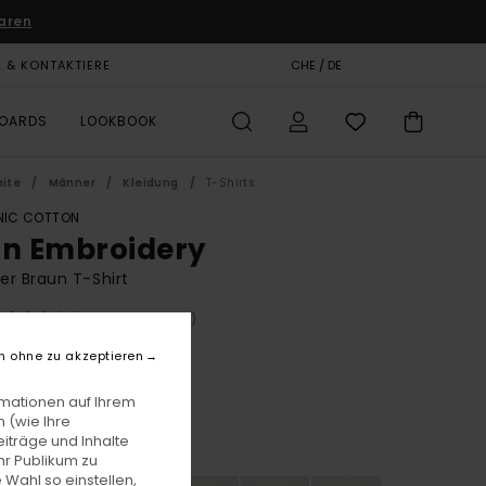
aren
E & KONTAKTIERE
GESCHENKKARTE
CHE / DE
SHOPS
BOARDS
LOOKBOOK
eite
Männer
Kleidung
T-Shirts
IC COTTON
on Embroidery
r Braun T-Shirt
(68 Bewertungen)
BONUS
n ohne zu akzeptieren
F 39,00
rmationen auf Ihrem
 (wie Ihre
iträge und Inhalte
Sepia
e
hr Publikum zu
 Wahl so einstellen,