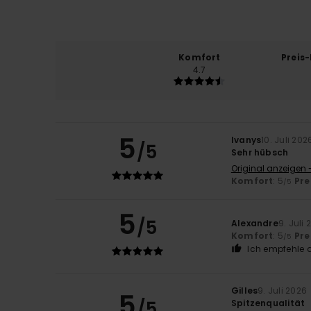
Komfort
Preis
4.7
5
Ivanys
10. Juli 202
/5
Sehr hübsch
Original anzeigen 
Komfort
: 5
Pre
/5
5
/5
Alexandre
9. Juli
Komfort
: 5
Pre
/5
Ich empfehle d
Gilles
9. Juli 2026
5
/5
Spitzenqualität