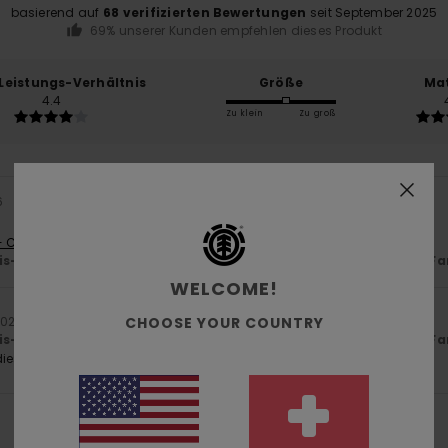
basierend auf
68 verifizierten Bewertungen
seit September 2025
69% unserer Kunden empfehlen dieses Produkt
-Leistungs-Verhältnis
Größe
Mat
4.4
Zu klein
Zu groß
6
- Castellano
is-Leistungs-Verhältnis
: 5
Größe
: Perfekte Größe
Material
: 5
Fa
/5
/5
WELCOME!
CHOOSE YOUR COUNTRY
 2026
is-Leistungs-Verhältnis
: 5
Größe
: Perfekte Größe
Material
: 5
Fa
/5
/5
ieses Produkt