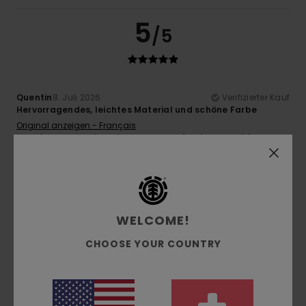
5
/5
Quentin
8. Juli 2026
Verifizierter Kauf
Hervorragendes, leichtes Material und schöne Farbe
Original anzeigen - Français
Komfort
: 5
Preis-Leistungs-Verhältnis
: 5
Größe
:
/5
/5
Perfekte Größe
Material
: 5
Farbe
: 5
/5
/5
5
/5
WELCOME!
CHOOSE YOUR COUNTRY
Franz
7. Juli 2026
Verifizierter Kauf
Top Tragekomfort und Qualität
Komfort
: 5
Preis-Leistungs-Verhältnis
: 5
Größe
:
/5
/5
Perfekte Größe
Material
: 5
Farbe
: 5
/5
/5