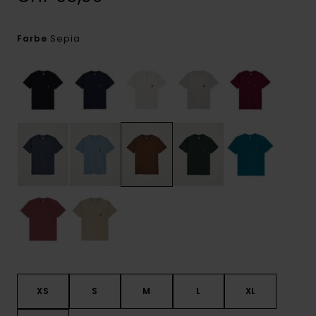
Sepia
Farbe
XS
S
M
L
XL