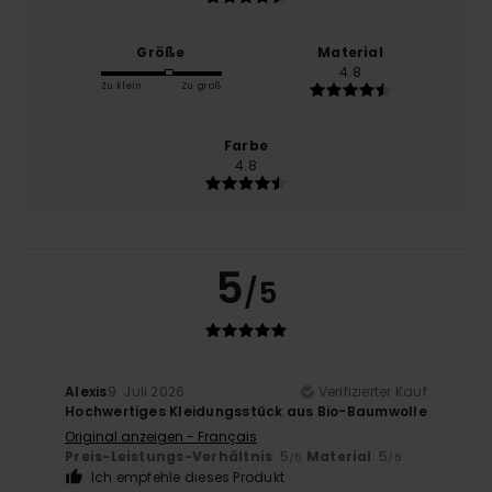
Größe
Material
4.8
Zu klein
Zu groß
Farbe
4.8
5
/5
Alexis
9. Juli 2026
Verifizierter Kauf
Hochwertiges Kleidungsstück aus Bio-Baumwolle
Original anzeigen - Français
Preis-Leistungs-Verhältnis
: 5
Material
: 5
/5
/5
Ich empfehle dieses Produkt