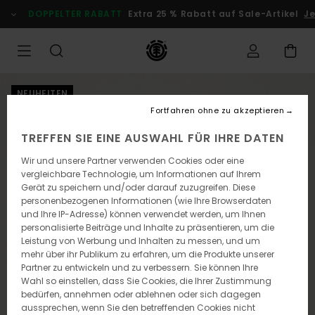
Direkt
DOPPELTER RABATT
Extra 25 % Rabatt auf Sale-Artikel
Je
zur
Produktinformation
springen
NEUHEITEN
Fortfahren ohne zu akzeptieren
TREFFEN SIE EINE AUSWAHL FÜR IHRE DATEN
Wir und unsere Partner verwenden Cookies oder eine
vergleichbare Technologie, um Informationen auf Ihrem
Gerät zu speichern und/oder darauf zuzugreifen. Diese
personenbezogenen Informationen (wie Ihre Browserdaten
und Ihre IP-Adresse) können verwendet werden, um Ihnen
personalisierte Beiträge und Inhalte zu präsentieren, um die
Leistung von Werbung und Inhalten zu messen, und um
mehr über ihr Publikum zu erfahren, um die Produkte unserer
Partner zu entwickeln und zu verbessern. Sie können Ihre
Wahl so einstellen, dass Sie Cookies, die Ihrer Zustimmung
bedürfen, annehmen oder ablehnen oder sich dagegen
aussprechen, wenn Sie den betreffenden Cookies nicht