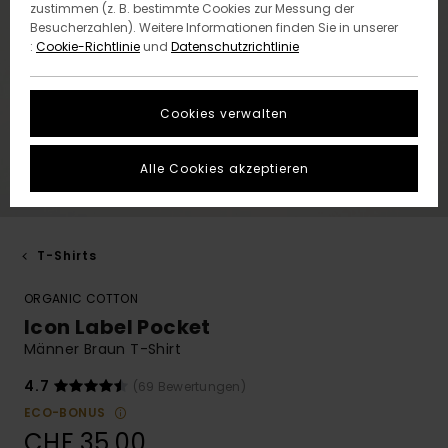
zustimmen (z. B. bestimmte Cookies zur Messung der
Besucherzahlen). Weitere Informationen finden Sie in unserer
:
Cookie-Richtlinie
und
Datenschutzrichtlinie
Cookies verwalten
Alle Cookies akzeptieren
T-Shirts
ORGANIC COTTON
Icon Label Pocket
Männer Braun T-Shirt
4.7
(69 Bewertungen)
ECO-BONUS
CHF 35,00