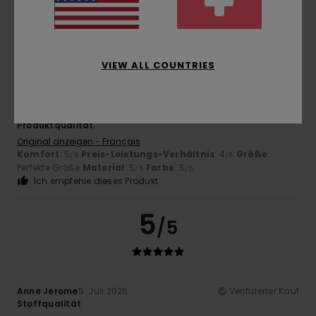
Ich empfehle dieses Produkt
5
/5
VIEW ALL COUNTRIES
Anne Jerome
5. Juli 2026
Verifizierter Kauf
Produktqualität
Original anzeigen - Français
Komfort
: 5
Preis-Leistungs-Verhältnis
: 4
Größe
:
/5
/5
Perfekte Größe
Material
: 5
Farbe
: 5
/5
/5
Ich empfehle dieses Produkt
5
/5
Anne Jerome
5. Juli 2026
Verifizierter Kauf
Stoffqualität