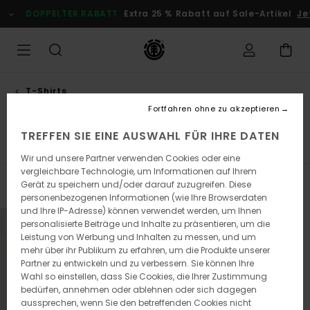
Direkt
DOPPELTER RABATT
Extra 25 % Rabatt auf Sale-Artikel
Jet
zur
Produkt
Auswahl
springen
T-Shirts
Tanktops
Fortfahren ohne zu akzeptieren
TREFFEN SIE EINE AUSWAHL FÜR IHRE DATEN
Kurzarm T-Shirts
Longsleeves
Tanktops
Wir und unsere Partner verwenden Cookies oder eine
vergleichbare Technologie, um Informationen auf Ihrem
Gerät zu speichern und/oder darauf zuzugreifen. Diese
Filtern & Sortieren
1
Ergebniss
personenbezogenen Informationen (wie Ihre Browserdaten
und Ihre IP-Adresse) können verwendet werden, um Ihnen
Direkt
Überspringen
personalisierte Beiträge und Inhalte zu präsentieren, um die
zu
und
Leistung von Werbung und Inhalten zu messen, und um
den
filtern
Filterkriterien
nach
mehr über ihr Publikum zu erfahren, um die Produkte unserer
springen
Partner zu entwickeln und zu verbessern. Sie können Ihre
Wahl so einstellen, dass Sie Cookies, die Ihrer Zustimmung
bedürfen, annehmen oder ablehnen oder sich dagegen
aussprechen, wenn Sie den betreffenden Cookies nicht