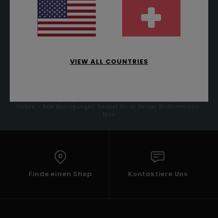
Melde dich an, um immer die neuesten News und
exklusive Angebote zu erhalten.
VIEW ALL COUNTRIES
ANMELDEN
(*) Angebot gültig online für alle, die sich neu angemeldet
haben - Alle Bedingungen findest du in deiner Willkommens-
Mail
Finde einen Shop
Kontaktiere Uns