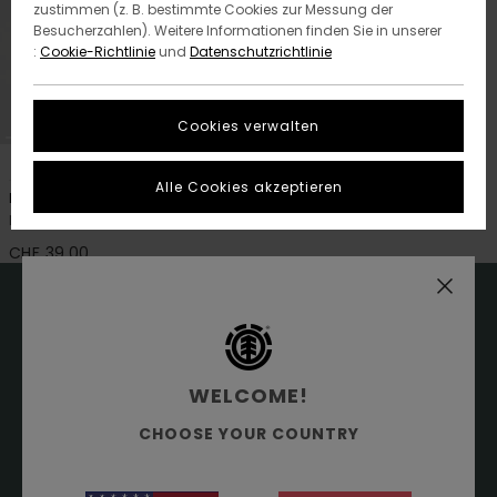
zustimmen (z. B. bestimmte Cookies zur Messung der
Besucherzahlen). Weitere Informationen finden Sie in unserer
:
Cookie-Richtlinie
und
Datenschutzrichtlinie
Cookies verwalten
1
ORGANIC COTTON
Alle Cookies akzeptieren
Element Co Pack
Männer Grau Tank
CHF 39,00
15% RABATT AUF DEINE
WELCOME!
ERSTE BESTELLUNG
CHOOSE YOUR COUNTRY
ONLINE*