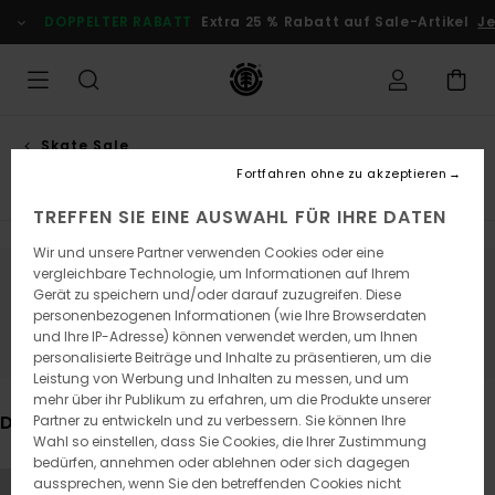
Direkt
OPPELTER RABATT
Extra 25 % Rabatt auf Sale-Artikel
Jetzt Sp
zur
Produkt
Auswahl
springen
Skate Sale
Accessories
Fortfahren ohne zu akzeptieren
TREFFEN SIE EINE AUSWAHL FÜR IHRE DATEN
Wir und unsere Partner verwenden Cookies oder eine
vergleichbare Technologie, um Informationen auf Ihrem
Bleib dabei, die Produkte sind bald
Gerät zu speichern und/oder darauf zuzugreifen. Diese
personenbezogenen Informationen (wie Ihre Browserdaten
wieder da
und Ihre IP-Adresse) können verwendet werden, um Ihnen
personalisierte Beiträge und Inhalte zu präsentieren, um die
Leistung von Werbung und Inhalten zu messen, und um
mehr über ihr Publikum zu erfahren, um die Produkte unserer
Das könnte dir auch gefallen
Partner zu entwickeln und zu verbessern. Sie können Ihre
Wahl so einstellen, dass Sie Cookies, die Ihrer Zustimmung
bedürfen, annehmen oder ablehnen oder sich dagegen
Direkt
Überspringen
aussprechen, wenn Sie den betreffenden Cookies nicht