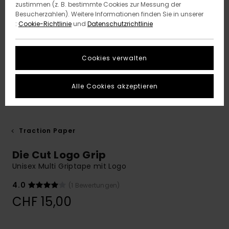
zustimmen (z. B. bestimmte Cookies zur Messung der
Besucherzahlen). Weitere Informationen finden Sie in unserer
:
Cookie-Richtlinie
und
Datenschutzrichtlinie
Cookies verwalten
Alle Cookies akzeptieren
Traction Paper
Die Cut Logo Grip
Unisex Multi Griptape mit Logo
4.0
(1 Bewertungen)
CHF 15,00