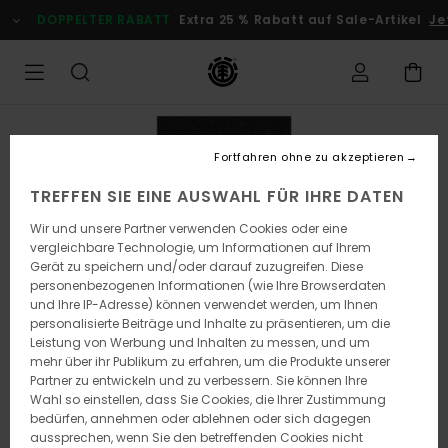
Direkt
DOPPELTER RABATT
Extra 25 % Rabatt auf Sale-Artikel
Jetz
zur
Produktinformation
springen
Fortfahren ohne zu akzeptieren
TREFFEN SIE EINE AUSWAHL FÜR IHRE DATEN
Wir und unsere Partner verwenden Cookies oder eine
vergleichbare Technologie, um Informationen auf Ihrem
Gerät zu speichern und/oder darauf zuzugreifen. Diese
personenbezogenen Informationen (wie Ihre Browserdaten
und Ihre IP-Adresse) können verwendet werden, um Ihnen
personalisierte Beiträge und Inhalte zu präsentieren, um die
Leistung von Werbung und Inhalten zu messen, und um
mehr über ihr Publikum zu erfahren, um die Produkte unserer
Partner zu entwickeln und zu verbessern. Sie können Ihre
Wahl so einstellen, dass Sie Cookies, die Ihrer Zustimmung
bedürfen, annehmen oder ablehnen oder sich dagegen
aussprechen, wenn Sie den betreffenden Cookies nicht