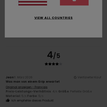
Größe
Material
5.0
Zu klein
Zu groß
VIEW ALL COUNTRIES
Farbe
5.0
4
/5
Jean
11. März 2026
Verifizierter Kauf
Was man von einem Grip erwartet
Original anzeigen - Français
Preis-Leistungs-Verhältnis
: 4
Größe
: Perfekte Größe
/5
Material
: 5
Farbe
: 5
/5
/5
Ich empfehle dieses Produkt