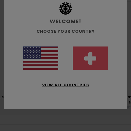
WELCOME!
CHOOSE YOUR COUNTRY
Durchschnittliche Bewertung
5.0
/5
basierend auf
1 verifizierten Bewertungen
seit Oktober 2025
0% unserer Kunden empfehlen dieses Produkt
VIEW ALL COUNTRIES
-Leistungs-Verhältnis
Größe
Mat
NaN
Zu klein
Zu groß