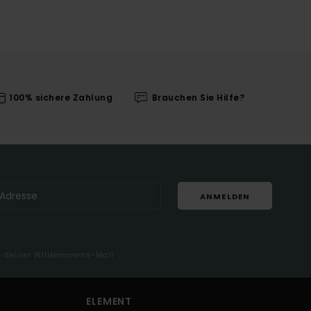
100% sichere Zahlung
Brauchen Sie Hilfe?
ANMELDEN
in deiner Willkommens-Mail
ELEMENT