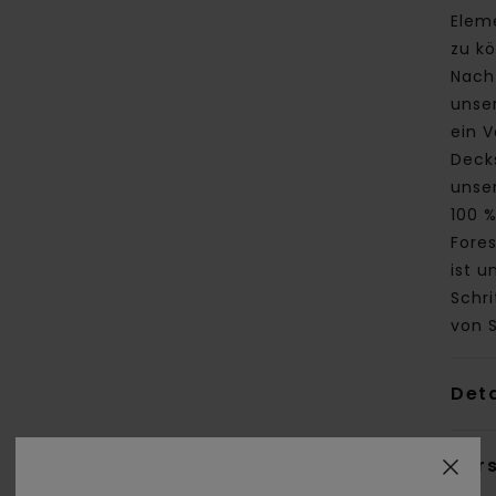
Eleme
zu k
Nach
unser
ein V
Decks
unser
100 
Fores
ist u
Schri
von 
Deta
Ver