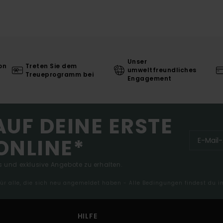
Unser
on
Treten Sie dem
umweltfreundliches
Treueprogramm bei
Engagement
AUF DEINE ERSTE
ONLINE*
 und exklusive Angebote zu erhalten.
 für alle, die sich neu angemeldet haben - Alle Bedingungen findest du 
HILFE