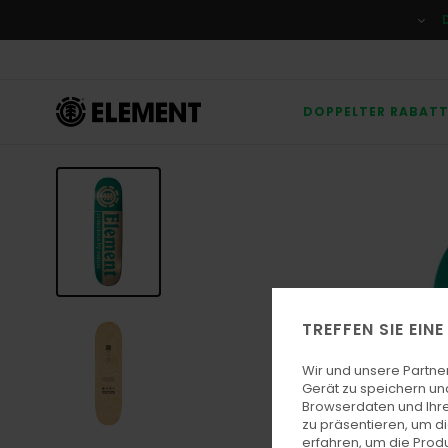
Direkt
zur
Produktinformation
springen
DOPPELTER RABAT
TREFFEN SIE EIN
Wir und unsere Partne
Gerät zu speichern un
Browserdaten und Ihre
zu präsentieren, um d
erfahren, um die Produ