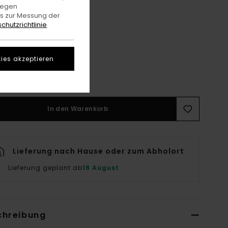
gegen
es zur Messung der
chutzrichtlinie
ies akzeptieren
5
8.5
In den Warenkorb
Lieferung nach Hause oder zum Abholort
Lieferung geplant ab
18 August
chreibung