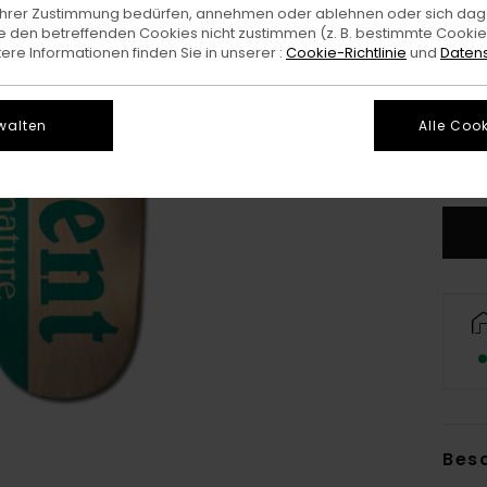
e Ihrer Zustimmung bedürfen, annehmen oder ablehnen oder sich da
 den betreffenden Cookies nicht zustimmen (z. B. bestimmte Cooki
re Informationen finden Sie in unserer :
Cookie-Richtlinie
und
Datens
walten
Alle Cook
8.2
Bes