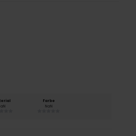
erial
Farbe
NaN
NaN