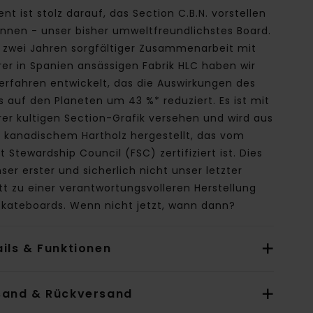
nt ist stolz darauf, das Section C.B.N. vorstellen
önnen - unser bisher umweltfreundlichstes Board.
 zwei Jahren sorgfältiger Zusammenarbeit mit
er in Spanien ansässigen Fabrik HLC haben wir
erfahren entwickelt, das die Auswirkungen des
 auf den Planeten um 43 %* reduziert. Es ist mit
er kultigen Section-Grafik versehen und wird aus
% kanadischem Hartholz hergestellt, das vom
t Stewardship Council (FSC) zertifiziert ist. Dies
nser erster und sicherlich nicht unser letzter
tt zu einer verantwortungsvolleren Herstellung
Skateboards. Wenn nicht jetzt, wann dann?
ils & Funktionen
sand & Rückversand