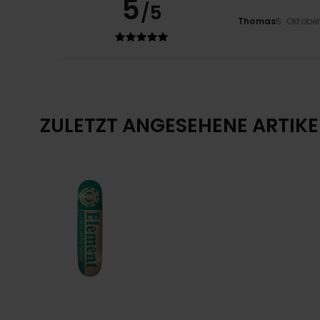
5
/5
Thomas
6. Oktobe
ZULETZT ANGESEHENE ARTIKE