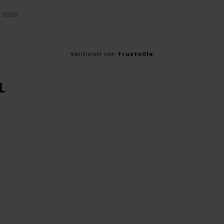
r 2025
Verifiziert von
TrustVille
L