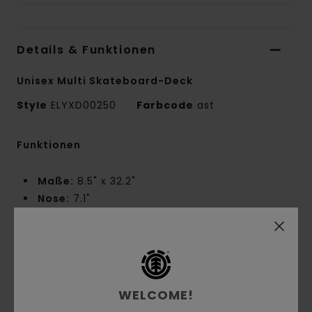
Details & Funktionen
Unisex Multi Skateboard-Deck
Style
ELYXD00250
Farbcode
ast
Funktionen
Maße:
8.5" x 32.2"
Nose:
7.1"
Tail:
6.6"
Wheelbase:
14.25"
Element Section CBN: -43 % CO₂-Emissionen
FSC-zertifiziertes kanadisches Ahornholz
Biobasierte Schrumpffolie
WELCOME!
Wasserbasierter Kleber und Lack