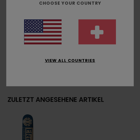
CHOOSE YOUR COUNTRY
Einfarbiger Print
Nur naturbelassene Furniere
In Zusammenarbeit mit HLC
Teilweise solarbetriebene Produktion
Abfallmanagement in der Produktion
Zusammensetzung
[Hauptstoff] 100 % Holz
VIEW ALL COUNTRIES
Versand & Rückversand
ZULETZT ANGESEHENE ARTIKEL