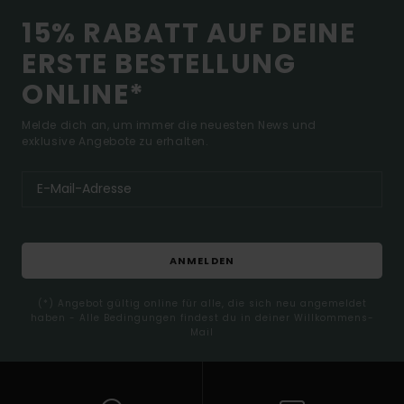
15% RABATT AUF DEINE
ERSTE BESTELLUNG
ONLINE*
Melde dich an, um immer die neuesten News und
exklusive Angebote zu erhalten.
ANMELDEN
(*) Angebot gültig online für alle, die sich neu angemeldet
haben - Alle Bedingungen findest du in deiner Willkommens-
Mail