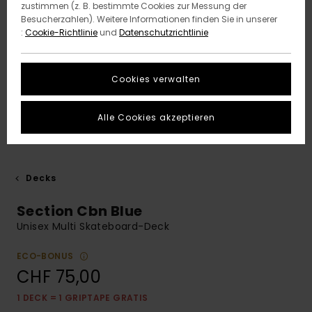
zustimmen (z. B. bestimmte Cookies zur Messung der
Besucherzahlen). Weitere Informationen finden Sie in unserer
:
Cookie-Richtlinie
und
Datenschutzrichtlinie
Cookies verwalten
Alle Cookies akzeptieren
Decks
Section Cbn Blue
Unisex Multi Skateboard-Deck
ECO-BONUS
CHF 75,00
1 DECK = 1 GRIPTAPE GRATIS