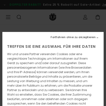
Direkt
DOPPELTER RABATT
Extra 25 % Rabatt auf Sale-Artikel
Je
zur
Produktinformation
springen
Fortfahren ohne zu akzeptieren
TREFFEN SIE EINE AUSWAHL FÜR IHRE DATEN
Wir und unsere Partner verwenden Cookies oder eine
vergleichbare Technologie, um Informationen auf Ihrem
Gerät zu speichern und/oder darauf zuzugreifen. Diese
personenbezogenen Informationen (wie Ihre Browserdaten
und Ihre IP-Adresse) können verwendet werden, um Ihnen
personalisierte Beiträge und Inhalte zu präsentieren, um die
Leistung von Werbung und Inhalten zu messen, und um
mehr über ihr Publikum zu erfahren, um die Produkte unserer
Partner zu entwickeln und zu verbessern. Sie können Ihre
Wahl so einstellen, dass Sie Cookies, die Ihrer Zustimmung
bedürfen, annehmen oder ablehnen oder sich dagegen
aussprechen, wenn Sie den betreffenden Cookies nicht