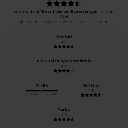
basierend auf
15 verifizierten Bewertungen
seit März
2026
93% unserer Kunden empfehlen dieses Produkt
Komfort
4.7
Preis-Leistungs-Verhältnis
4.4
Größe
Material
4.8
Zu klein
Zu groß
Farbe
4.8