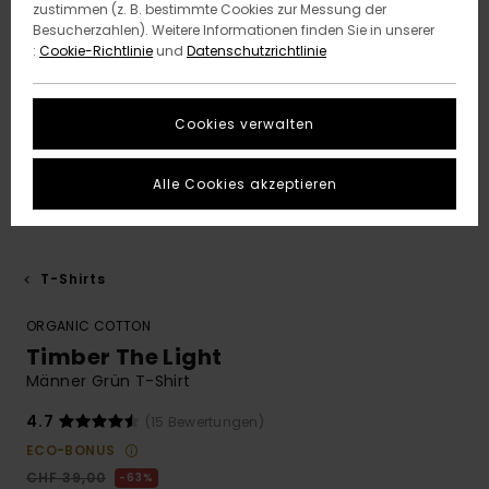
zustimmen (z. B. bestimmte Cookies zur Messung der
Besucherzahlen). Weitere Informationen finden Sie in unserer
:
Cookie-Richtlinie
und
Datenschutzrichtlinie
Cookies verwalten
Alle Cookies akzeptieren
T-Shirts
ORGANIC COTTON
Timber The Light
Männer Grün T-Shirt
4.7
(15 Bewertungen)
ECO-BONUS
CHF 39,00
63%