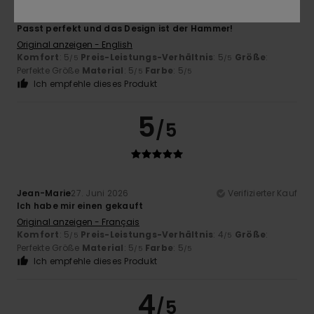
Rick
6. Juli 2026
Verifizierter Kauf
Passt perfekt und das Design ist der Hammer!
Original anzeigen - English
Komfort
: 5
Preis-Leistungs-Verhältnis
: 5
Größe
:
/5
/5
Perfekte Größe
Material
: 5
Farbe
: 5
/5
/5
Ich empfehle dieses Produkt
5
/5
Jean-Marie
27. Juni 2026
Verifizierter Kauf
Ich habe mir einen gekauft
Original anzeigen - Français
Komfort
: 5
Preis-Leistungs-Verhältnis
: 4
Größe
:
/5
/5
Perfekte Größe
Material
: 5
Farbe
: 5
/5
/5
Ich empfehle dieses Produkt
4
/5