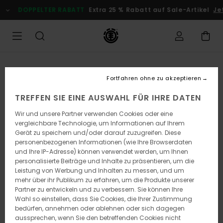
Direkt
DOPPELTER RABATT
Extra 25 % Rabatt auf Sale-Artikel
Je
zur
Produktinformation
springen
Fortfahren ohne zu akzeptieren
TREFFEN SIE EINE AUSWAHL FÜR IHRE DATEN
Wir und unsere Partner verwenden Cookies oder eine
vergleichbare Technologie, um Informationen auf Ihrem
Gerät zu speichern und/oder darauf zuzugreifen. Diese
personenbezogenen Informationen (wie Ihre Browserdaten
und Ihre IP-Adresse) können verwendet werden, um Ihnen
personalisierte Beiträge und Inhalte zu präsentieren, um die
Leistung von Werbung und Inhalten zu messen, und um
mehr über ihr Publikum zu erfahren, um die Produkte unserer
Partner zu entwickeln und zu verbessern. Sie können Ihre
Wahl so einstellen, dass Sie Cookies, die Ihrer Zustimmung
bedürfen, annehmen oder ablehnen oder sich dagegen
aussprechen, wenn Sie den betreffenden Cookies nicht