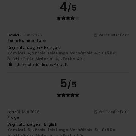
4
/5
David
5. Juni 2026
Verifizierter Kauf
Keine Kommentare
Original anzeigen - Français
Komfort
: 4
Preis-Leistungs-Verhältnis
: 4
Größe
:
/5
/5
Perfekte Größe
Material
: 4
Farbe
: 4
/5
/5
Ich empfehle dieses Produkt
5
/5
Leon
31. Mai 2026
Verifizierter Kauf
Frage
Original anzeigen - English
Komfort
: 5
Preis-Leistungs-Verhältnis
: 5
Größe
:
/5
/5
Perfekte Größe
Material
: 5
Farbe
: 5
/5
/5