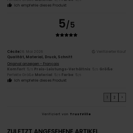
Ich empfehle dieses Produkt
5
/5
Cécile
26. Mai 2026
Verifizierter Kauf
Qualität, Material, Druck, Schnitt
Original anzeigen - Français
Komfort
: 5
Preis-Leistungs-Verhältnis
: 5
Größe
:
/5
/5
Perfekte Größe
Material
: 5
Farbe
: 5
/5
/5
Ich empfehle dieses Produkt
1
2
>
Verifiziert von
TrustVille
ZULETZT ANGESEHENE ARTIKEL