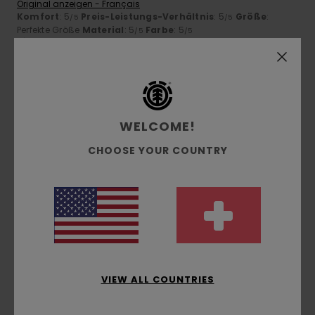
Original anzeigen - Français
Komfort
: 5
Preis-Leistungs-Verhältnis
: 5
Größe
:
/5
/5
Perfekte Größe
Material
: 5
Farbe
: 5
/5
/5
Ich empfehle dieses Produkt
5
/5
WELCOME!
CHOOSE YOUR COUNTRY
Geoffrey
6. Juli 2026
Verifizierter Kauf
Ein cooles T-Shirt, von guter Qualität.
Original anzeigen - Français
Komfort
: 5
Preis-Leistungs-Verhältnis
: 5
Größe
: Klein
/5
/5
Material
: 5
Farbe
: 4
/5
/5
Ich empfehle dieses Produkt
5
/5
VIEW ALL COUNTRIES