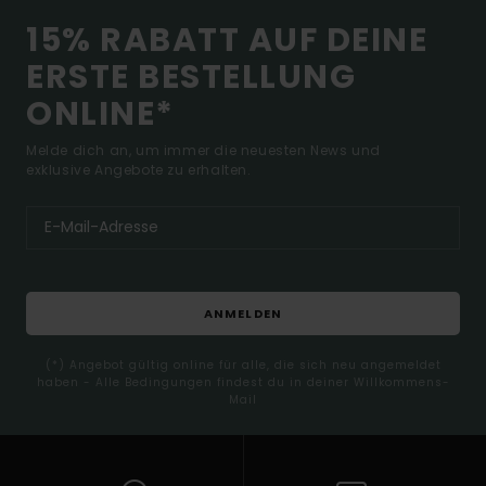
15% RABATT AUF DEINE
ERSTE BESTELLUNG
ONLINE*
Melde dich an, um immer die neuesten News und
exklusive Angebote zu erhalten.
ANMELDEN
(*) Angebot gültig online für alle, die sich neu angemeldet
haben - Alle Bedingungen findest du in deiner Willkommens-
Mail