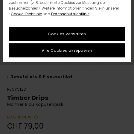
zustimmen (z. B. bestimmte Cookies zur Messung der
Besucherzahlen). Weitere Informationen finden Sie in unserer
:
Cookie-Richtlinie
und
Datenschutzrichtlinie
Cookies verwalten
Alle Cookies akzeptieren
Sweatshirts & Fleeceartikel
RECYCLED
Timber Drips
Männer Blau Kapuzenpulli
ECO-BONUS
CHF 79,00