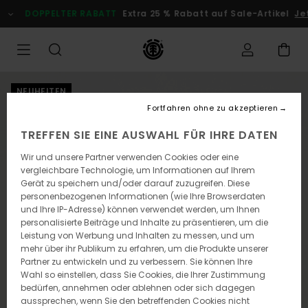
Direkt
DOPPELTER RABATT
Extra 25 % Rabatt auf Sale-Artikel
Jetz
zur
Produktinformation
springen
NEUHEITEN
Fortfahren ohne zu akzeptieren
TREFFEN SIE EINE AUSWAHL FÜR IHRE DATEN
Wir und unsere Partner verwenden Cookies oder eine
vergleichbare Technologie, um Informationen auf Ihrem
Gerät zu speichern und/oder darauf zuzugreifen. Diese
personenbezogenen Informationen (wie Ihre Browserdaten
und Ihre IP-Adresse) können verwendet werden, um Ihnen
personalisierte Beiträge und Inhalte zu präsentieren, um die
Leistung von Werbung und Inhalten zu messen, und um
mehr über ihr Publikum zu erfahren, um die Produkte unserer
Partner zu entwickeln und zu verbessern. Sie können Ihre
Wahl so einstellen, dass Sie Cookies, die Ihrer Zustimmung
bedürfen, annehmen oder ablehnen oder sich dagegen
aussprechen, wenn Sie den betreffenden Cookies nicht