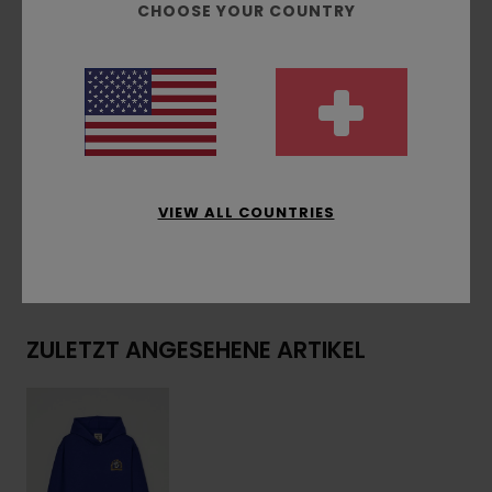
CHOOSE YOUR COUNTRY
Kombinierte Drucktechniken
Print vorne und hinten
Timber/Element Flag-Label an der Seitennaht
Zusammensetzung
[Hauptstoff] 55 % Baumwolle,
25 % recycelte Baumwolle, 20 % recyceltes
Polyester
VIEW ALL COUNTRIES
Versand & Rückversand
ZULETZT ANGESEHENE ARTIKEL