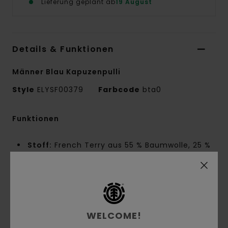
Lieferung geplant ab
19 August
Details & Funktionen
Männer Blau Kapuzenpulli
Style
ELYSF00379
Farbcode
bta0
Funktionen
Stoff:
French Terry aus 55 % Baumwolle, 25 %
recycelter Baumwolle und 20 % recyceltem
Polyester, 280 g/m²
Passform:
Regular Fit
Innen angeraut
Kängurutasche
WELCOME!
Kapuze mit Futter aus Oberstoff