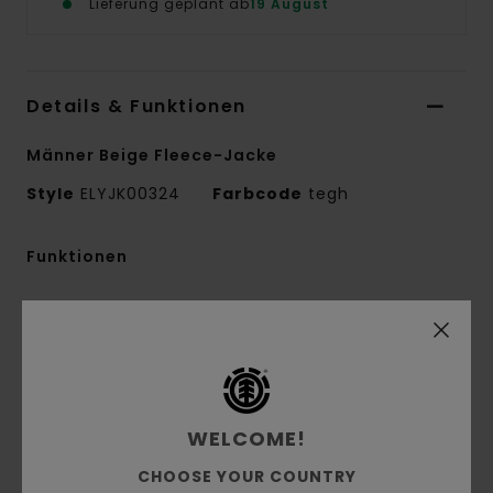
Lieferung geplant ab
19 August
Details & Funktionen
Männer Beige Fleece-Jacke
Style
ELYJK00324
Farbcode
tegh
Funktionen
Conscious by Nature:
Grs-Recycling-
Polyester
Materialzusammensetzung:
100 % recyceltes
Polyester
Materialkonstruktion:
Sherpa-Fleece
WELCOME!
Innennaht-Details:
NNT-Verstärkungsband
CHOOSE YOUR COUNTRY
und Melco-Spot-Tape an stark beanspruchten