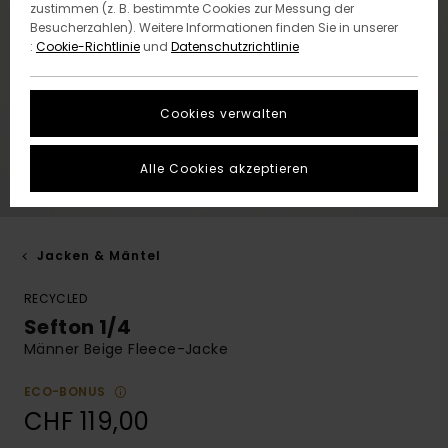
zustimmen (z. B. bestimmte Cookies zur Messung der
Besucherzahlen). Weitere Informationen finden Sie in unserer
:
Cookie-Richtlinie
und
Datenschutzrichtlinie
Cookies verwalten
Alle Cookies akzeptieren
Jacken & Mäntel
RECYCLED
Sefton 1/4
Männer Beige Fleece-Jacke
ECO-BONUS
CHF 119,00