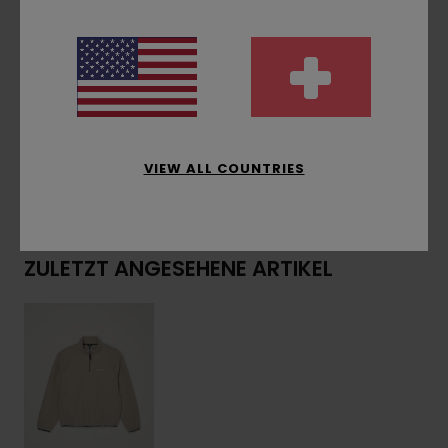
Punkten
Futter:
Ungefüttert
Zusammensetzung
[Hauptstoff] 100 % recyceltes
Polyester
VIEW ALL COUNTRIES
Versand & Rückversand
ZULETZT ANGESEHENE ARTIKEL