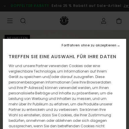
Direkt
DOPPELTER RABATT
Extra 25 % Rabatt auf Sale-Artikel
Jet
zur
Produktinformation
springen
NEUHEITEN
Fortfahren ohne zu akzeptieren
TREFFEN SIE EINE AUSWAHL FÜR IHRE DATEN
Wir und unsere Partner verwenden Cookies oder eine
vergleichbare Technologie, um Informationen auf Ihrem
Gerät zu speichern und/oder darauf zuzugreifen. Diese
personenbezogenen Informationen (wie Ihre Browserdaten
und Ihre IP-Adresse) können verwendet werden, um Ihnen
personalisierte Beiträge und Inhalte zu präsentieren, um die
Leistung von Werbung und Inhalten zu messen, und um
mehr über ihr Publikum zu erfahren, um die Produkte unserer
Partner zu entwickeln und zu verbessern. Sie können Ihre
Wahl so einstellen, dass Sie Cookies, die Ihrer Zustimmung
bedürfen, annehmen oder ablehnen oder sich dagegen
aussprechen, wenn Sie den betreffenden Cookies nicht