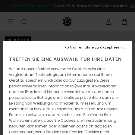
Direkt
DOPPELTER RABATT
Extra 25 % Rabatt auf Sale-Artikel
Jet
zur
Produktinformation
springen
NEUHEITEN
Fortfahren ohne zu akzeptieren
TREFFEN SIE EINE AUSWAHL FÜR IHRE DATEN
Wir und unsere Partner verwenden Cookies oder eine
vergleichbare Technologie, um Informationen auf Ihrem
Gerät zu speichern und/oder darauf zuzugreifen. Diese
personenbezogenen Informationen (wie Ihre Browserdaten
und Ihre IP-Adresse) können verwendet werden, um Ihnen
personalisierte Beiträge und Inhalte zu präsentieren, um die
Leistung von Werbung und Inhalten zu messen, und um
mehr über ihr Publikum zu erfahren, um die Produkte unserer
Partner zu entwickeln und zu verbessern. Sie können Ihre
Wahl so einstellen, dass Sie Cookies, die Ihrer Zustimmung
bedürfen, annehmen oder ablehnen oder sich dagegen
aussprechen, wenn Sie den betreffenden Cookies nicht