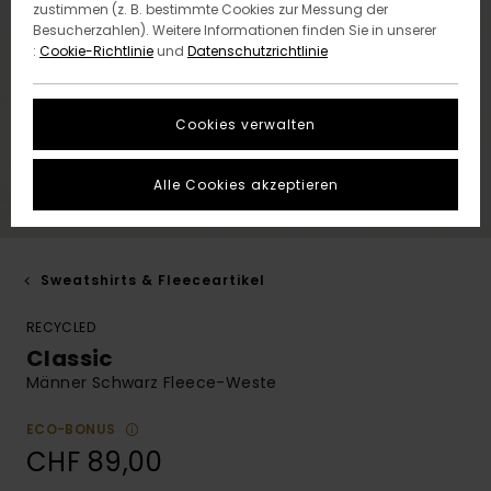
zustimmen (z. B. bestimmte Cookies zur Messung der
Besucherzahlen). Weitere Informationen finden Sie in unserer
:
Cookie-Richtlinie
und
Datenschutzrichtlinie
Cookies verwalten
Alle Cookies akzeptieren
Sweatshirts & Fleeceartikel
RECYCLED
Classic
Männer Schwarz Fleece-Weste
ECO-BONUS
CHF 89,00