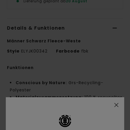
Lieferung geplant ab
20 August
Details & Funktionen
Männer Schwarz Fleece-Weste
Style
ELYJK00342
Farbcode
fbk
Funktionen
Conscious by Nature:
Grs-Recycling-
Polyester
Materialzusammensetzung:
100 % recyceltes
Polyester
Materialzusammensetzung:
Sherpa-Fleece
[240 g/m²]
Innennaht-Details:
NNT-Verstärkungsband