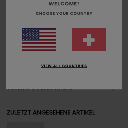
WELCOME!
und Melco-Spot-Tape an stark beanspruchten
Punkten
CHOOSE YOUR COUNTRY
Futter:
Ungefüttert
Verschluss:
Reißverschluss
Taschen:
Reißverschlusstaschen
Weitere Merkmale:
Firmeneigener
Silikonaufnäher Auf Der Brust
Zusammensetzung
[Hauptstoff] 100 % recyceltes
VIEW ALL COUNTRIES
Polyester
Versand & Rückversand
ZULETZT ANGESEHENE ARTIKEL