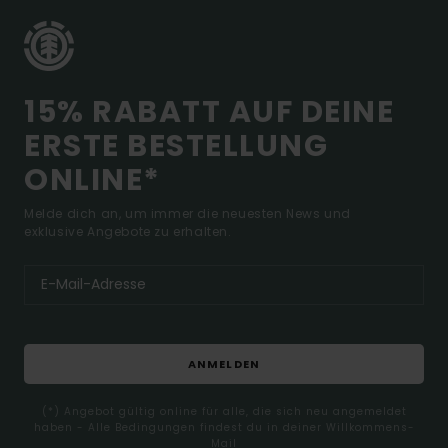
15% RABATT AUF DEINE
ERSTE BESTELLUNG
ONLINE*
Melde dich an, um immer die neuesten News und
exklusive Angebote zu erhalten.
ANMELDEN
(*) Angebot gültig online für alle, die sich neu angemeldet
haben - Alle Bedingungen findest du in deiner Willkommens-
Mail