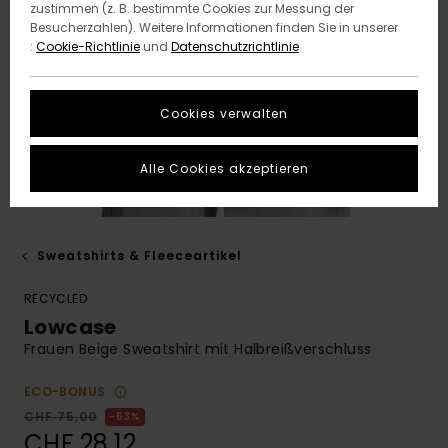
zustimmen (z. B. bestimmte Cookies zur Messung der
Besucherzahlen). Weitere Informationen finden Sie in unserer
:
Cookie-Richtlinie
und
Datenschutzrichtlinie
Cookies verwalten
Alle Cookies akzeptieren
Sweatshirts & Fleeceartikel
RECYCLED
Lowcase
Frauen Beige Sweatshirt mit Halbreißverschluss
ECO-BONUS
CHF 75,00
63%
CHF 28,12