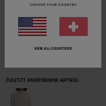
Stoff:
French Terry [350 g/m2]
CHOOSE YOUR COUNTRY
Passform:
gemütlicher und freier Relaxed Fit
Innenseite ungebürstet
Stickerei auf der Brust
Zusammensetzung
[Hauptstoff] 50 % recycelte
Baumwolle, 30 % Baumwolle, 20 % recycelter
Polyester
VIEW ALL COUNTRIES
Versand & Rückversand
ZULETZT ANGESEHENE ARTIKEL