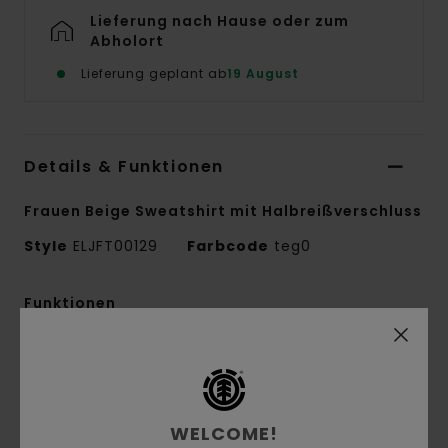
Lieferung nach Hause oder zum
Abholort
Lieferung geplant ab
19 August
Details & Funktionen
Frauen Beige Sweatshirt mit Halbreißverschluss
Style
ELJFT00129
Farbcode
teg0
Funktionen
Conscious by Nature:
Recycling-Baumwolle /
Recycling-Polyester
Stoff:
Recycelte Baumwolle, Baumwolle,
recyceltes Polyester
WELCOME!