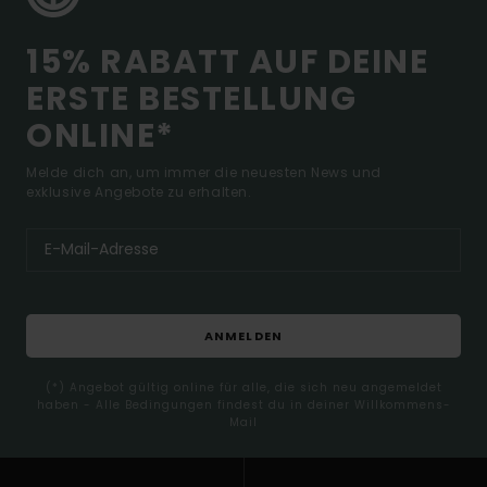
15% RABATT AUF DEINE
ERSTE BESTELLUNG
ONLINE*
Melde dich an, um immer die neuesten News und
exklusive Angebote zu erhalten.
ANMELDEN
(*) Angebot gültig online für alle, die sich neu angemeldet
haben - Alle Bedingungen findest du in deiner Willkommens-
Mail