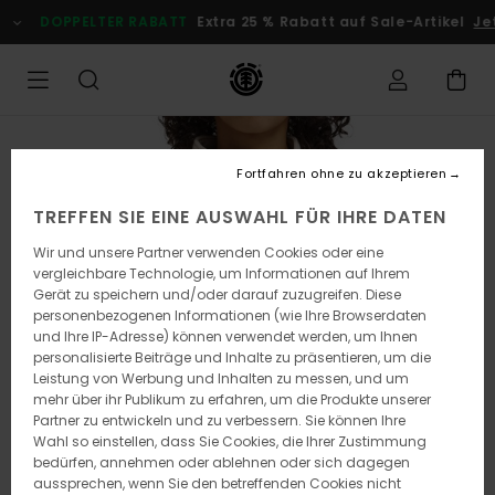
Direkt
DOPPELTER RABATT
Extra 25 % Rabatt auf Sale-Artikel
Je
zur
Produktinformation
springen
Fortfahren ohne zu akzeptieren
TREFFEN SIE EINE AUSWAHL FÜR IHRE DATEN
Wir und unsere Partner verwenden Cookies oder eine
vergleichbare Technologie, um Informationen auf Ihrem
Gerät zu speichern und/oder darauf zuzugreifen. Diese
personenbezogenen Informationen (wie Ihre Browserdaten
und Ihre IP-Adresse) können verwendet werden, um Ihnen
personalisierte Beiträge und Inhalte zu präsentieren, um die
Leistung von Werbung und Inhalten zu messen, und um
mehr über ihr Publikum zu erfahren, um die Produkte unserer
Partner zu entwickeln und zu verbessern. Sie können Ihre
Wahl so einstellen, dass Sie Cookies, die Ihrer Zustimmung
bedürfen, annehmen oder ablehnen oder sich dagegen
aussprechen, wenn Sie den betreffenden Cookies nicht