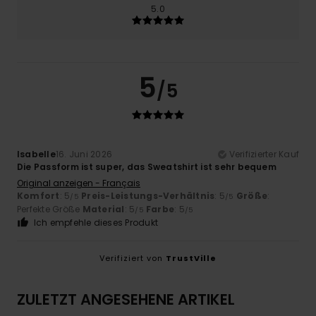
5.0
5
/5
Isabelle
16. Juni 2026
Verifizierter Kauf
Die Passform ist super, das Sweatshirt ist sehr bequem
Original anzeigen - Français
Komfort
: 5
Preis-Leistungs-Verhältnis
: 5
Größe
:
/5
/5
Perfekte Größe
Material
: 5
Farbe
: 5
/5
/5
Ich empfehle dieses Produkt
Verifiziert von
TrustVille
ZULETZT ANGESEHENE ARTIKEL