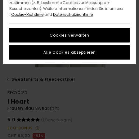
zustimmen (z. B. bestimmte Cookies zur Messung der
Besucherzahlen). Weitere Informationen finden Sie in unserer
:
Cookie-Richtlinie
und
Datenschutzrichtlinie
Cookies verwalten
Alle Cookies akzeptieren
Sweatshirts & Fleeceartikel
RECYCLED
I Heart
Frauen Blau Sweatshirt
5.0
(1 Bewertungen)
ECO-BONUS
CHF 69,00
63%