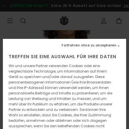
Direkt
DOPPELTER RABATT
Extra 25 % Rabatt auf Sale-Artikel
Jetz
zur
Produktinformation
springen
Fortfahren ohne zu akzeptieren
TREFFEN SIE EINE AUSWAHL FÜR IHRE DATEN
Wir und unsere Partner verwenden Cookies oder eine
vergleichbare Technologie, um Informationen auf Ihrem
Gerät zu speichern und/oder darauf zuzugreifen. Diese
personenbezogenen Informationen (wie Ihre Browserdaten
und Ihre IP-Adresse) können verwendet werden, um Ihnen
personalisierte Beiträge und Inhalte zu präsentieren, um die
Leistung von Werbung und Inhalten zu messen, und um
mehr über ihr Publikum zu erfahren, um die Produkte unserer
Partner zu entwickeln und zu verbessern. Sie können Ihre
Wahl so einstellen, dass Sie Cookies, die Ihrer Zustimmung
bedürfen, annehmen oder ablehnen oder sich dagegen
aussprechen, wenn Sie den betreffenden Cookies nicht