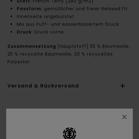
Stoff:
French Terry [280 g/m2]
Passform:
gemütlicher und freier Relaxed Fit
Innenseite ungebürstet
Mix aus Puff- und wasserbasiertem Druck
Druck:
Druck vorne
Zusammensetzung
[Hauptstoff] 55 % Baumwolle,
25 % recycelte Baumwolle, 20 % recyceltes
Polyester
Versand & Rückversand
Kundenbewertungen
Durchschnittliche Bewertung