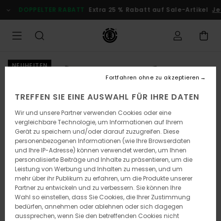
Direkt
DOPPELTER RABATT
Extra 25 % Rabatt auf Sale-Artikel
Jetzt
zur
Produktinformation
springen
NEUHEITEN
Fortfahren ohne zu akzeptieren
TREFFEN SIE EINE AUSWAHL FÜR IHRE DATEN
Wir und unsere Partner verwenden Cookies oder eine
vergleichbare Technologie, um Informationen auf Ihrem
Gerät zu speichern und/oder darauf zuzugreifen. Diese
personenbezogenen Informationen (wie Ihre Browserdaten
und Ihre IP-Adresse) können verwendet werden, um Ihnen
personalisierte Beiträge und Inhalte zu präsentieren, um die
Leistung von Werbung und Inhalten zu messen, und um
mehr über ihr Publikum zu erfahren, um die Produkte unserer
Partner zu entwickeln und zu verbessern. Sie können Ihre
Wahl so einstellen, dass Sie Cookies, die Ihrer Zustimmung
bedürfen, annehmen oder ablehnen oder sich dagegen
aussprechen, wenn Sie den betreffenden Cookies nicht