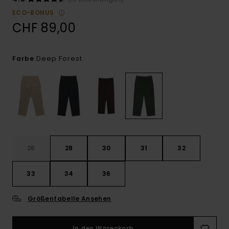
ECO-BONUS
CHF 89,00
Deep Forest
Farbe
26
28
30
31
32
33
34
36
Größentabelle Ansehen
In den Warenkorb