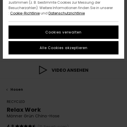
zustimmen (z. B. bestimmte Cookies zur Messung der
Besucherzahlen). Weitere Informationen finden Sie in unserer
:
Cookie-Richtlinie
und
Datenschutzrichtlinie
Cookies verwalten
Alle Cookies akzeptieren
VIDEO ANSEHEN
Hosen
RECYCLED
Relax Work
Männer Grün Chino-Hose
4.8
(15 Bewertungen)