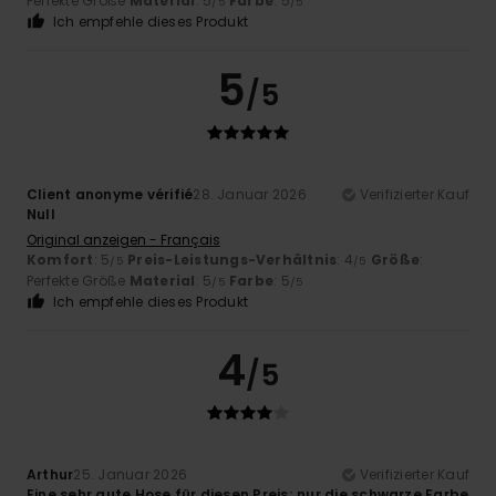
Perfekte Größe
Material
: 5
Farbe
: 5
/5
/5
Ich empfehle dieses Produkt
5
/5
Client anonyme vérifié
28. Januar 2026
Verifizierter Kauf
Null
Original anzeigen - Français
Komfort
: 5
Preis-Leistungs-Verhältnis
: 4
Größe
:
/5
/5
Perfekte Größe
Material
: 5
Farbe
: 5
/5
/5
Ich empfehle dieses Produkt
4
/5
Arthur
25. Januar 2026
Verifizierter Kauf
Eine sehr gute Hose für diesen Preis; nur die schwarze Farbe