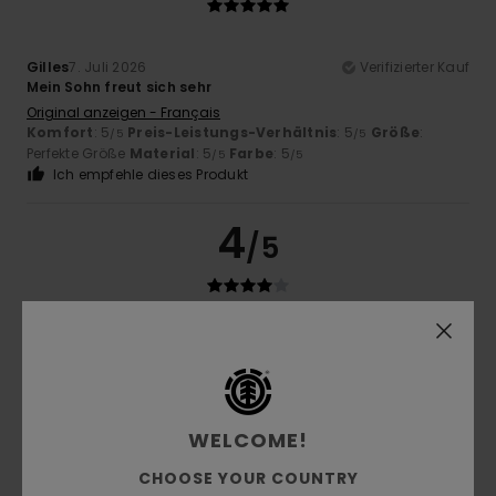
Gilles
7. Juli 2026
Verifizierter Kauf
Mein Sohn freut sich sehr
Original anzeigen - Français
Komfort
: 5
Preis-Leistungs-Verhältnis
: 5
Größe
:
/5
/5
Perfekte Größe
Material
: 5
Farbe
: 5
/5
/5
Ich empfehle dieses Produkt
4
/5
Andrej
16. Juni 2026
Verifizierter Kauf
Gefällt mir
Komfort
: 4
Preis-Leistungs-Verhältnis
: 4
Größe
: Zu
/5
/5
klein
Material
: 4
Farbe
: 4
/5
/5
Ich empfehle dieses Produkt
WELCOME!
CHOOSE YOUR COUNTRY