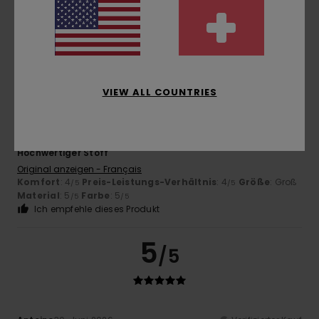
Komfort
: 5
Preis-Leistungs-Verhältnis
: 5
Größe
: Groß
/5
/5
Material
: 5
Farbe
: 5
/5
/5
Ich empfehle dieses Produkt
5
/5
VIEW ALL COUNTRIES
Dimitri
5. Juli 2026
Verifizierter Kauf
Hochwertiger Stoff
Original anzeigen - Français
Komfort
: 4
Preis-Leistungs-Verhältnis
: 4
Größe
: Groß
/5
/5
Material
: 5
Farbe
: 5
/5
/5
Ich empfehle dieses Produkt
5
/5