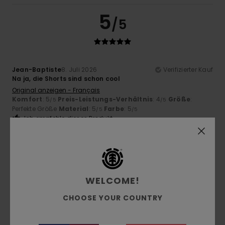
5
/5
Jean-Baptiste
8. Juli 2026
Verifizierter Kauf
Na ja, die Shorts sind schon cool
Original anzeigen - Français
Komfort
: 5
Preis-Leistungs-Verhältnis
: 4
Größe
:
/5
/5
Perfekte Größe
Material
: 5
Farbe
: 5
/5
/5
Ich empfehle dieses Produkt
5
/5
WELCOME!
Simone
5. Juli 2026
Verifizierter Kauf
CHOOSE YOUR COUNTRY
Sie sind schön
Original anzeigen - Italiano