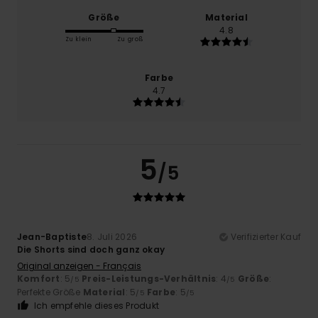
Größe
Material
4.8
Zu klein
Zu groß
Farbe
4.7
5
/5
Jean-Baptiste
8. Juli 2026
Verifizierter Kauf
Die Shorts sind doch ganz okay
Original anzeigen - Français
Komfort
: 5
Preis-Leistungs-Verhältnis
: 4
Größe
:
/5
/5
Perfekte Größe
Material
: 5
Farbe
: 5
/5
/5
Ich empfehle dieses Produkt