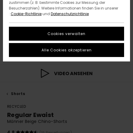
zustimmen (z. B. bestimmte Cookies zur Messung der
Besucherzahlen). Weitere Informationen finden Sie in unserer
:
Cookie-Richtlinie
und
Datenschutzrichtlinie
Cookies verwalten
Alle Cookies akzeptieren
VIDEO ANSEHEN
Shorts
RECYCLED
Regular Ewaist
Männer Beige Chino-Shorts
4.8
(19 Bewertungen)