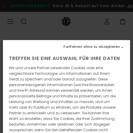
Direkt
DOPPELTER RABATT
Extra 25 % Rabatt auf Sale-Artikel
Je
zur
Produktinformation
springen
Fortfahren ohne zu akzeptieren
TREFFEN SIE EINE AUSWAHL FÜR IHRE DATEN
Wir und unsere Partner verwenden Cookies oder eine
vergleichbare Technologie, um Informationen auf Ihrem
Gerät zu speichern und/oder darauf zuzugreifen. Diese
personenbezogenen Informationen (wie Ihre Browserdaten
und Ihre IP-Adresse) können verwendet werden, um Ihnen
personalisierte Beiträge und Inhalte zu präsentieren, um die
Leistung von Werbung und Inhalten zu messen, und um
mehr über ihr Publikum zu erfahren, um die Produkte unserer
Partner zu entwickeln und zu verbessern. Sie können Ihre
Wahl so einstellen, dass Sie Cookies, die Ihrer Zustimmung
bedürfen, annehmen oder ablehnen oder sich dagegen
aussprechen, wenn Sie den betreffenden Cookies nicht