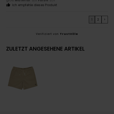
groß
Material
: 5
Farbe
: 5
/5
/5
Ich empfehle dieses Produkt
1
2
>
Verifiziert von
TrustVille
ZULETZT ANGESEHENE ARTIKEL