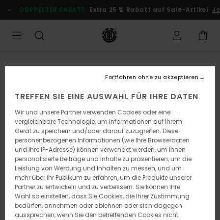
Direkt
DOPPELTER RABATT
Extra 25 % Rabatt auf Sale-Artikel
Je
zur
Produktinformation
springen
Fortfahren ohne zu akzeptieren
TREFFEN SIE EINE AUSWAHL FÜR IHRE DATEN
Wir und unsere Partner verwenden Cookies oder eine
vergleichbare Technologie, um Informationen auf Ihrem
Gerät zu speichern und/oder darauf zuzugreifen. Diese
personenbezogenen Informationen (wie Ihre Browserdaten
und Ihre IP-Adresse) können verwendet werden, um Ihnen
personalisierte Beiträge und Inhalte zu präsentieren, um die
Leistung von Werbung und Inhalten zu messen, und um
mehr über ihr Publikum zu erfahren, um die Produkte unserer
Partner zu entwickeln und zu verbessern. Sie können Ihre
Wahl so einstellen, dass Sie Cookies, die Ihrer Zustimmung
bedürfen, annehmen oder ablehnen oder sich dagegen
aussprechen, wenn Sie den betreffenden Cookies nicht