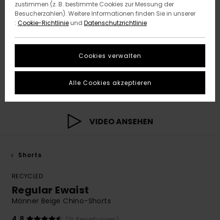
zustimmen (z. B. bestimmte Cookies zur Messung der
Besucherzahlen). Weitere Informationen finden Sie in unserer
:
Cookie-Richtlinie
und
Datenschutzrichtlinie
Cookies verwalten
Alle Cookies akzeptieren
VIDEO ANSEHEN
Shorts
RECYCLED
Regular Ewaist
Männer Beige Chino-Shorts
4.8
(19 Bewertungen)