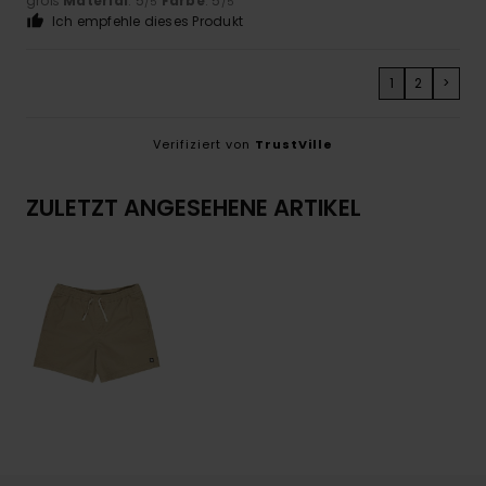
groß
Material
: 5
Farbe
: 5
/5
/5
Ich empfehle dieses Produkt
1
2
>
Verifiziert von
TrustVille
ZULETZT ANGESEHENE ARTIKEL