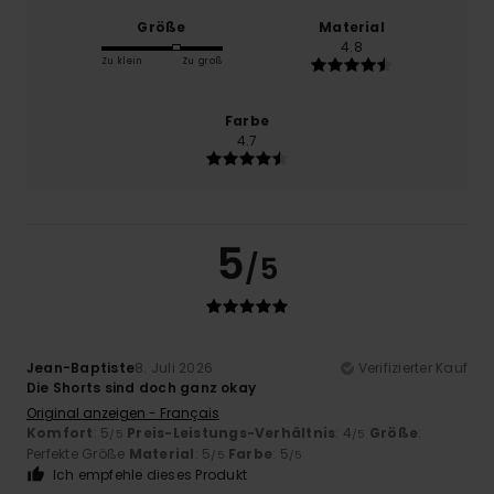
Größe
Material
4.8
Zu klein
Zu groß
Farbe
4.7
5
/5
Jean-Baptiste
8. Juli 2026
Verifizierter Kauf
Die Shorts sind doch ganz okay
Original anzeigen - Français
Komfort
: 5
Preis-Leistungs-Verhältnis
: 4
Größe
:
/5
/5
Perfekte Größe
Material
: 5
Farbe
: 5
/5
/5
Ich empfehle dieses Produkt