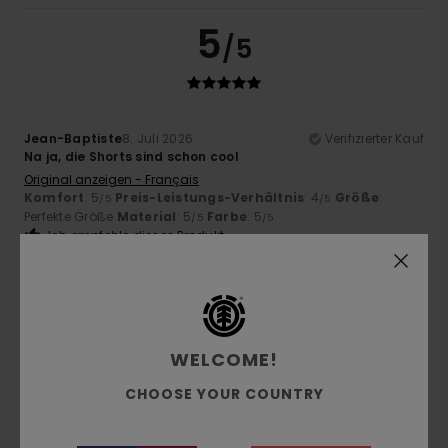
5
/5
Jean-Baptiste
8. Juli 2026
Verifizierter Kauf
Na ja, die Shorts sind schon cool
Original anzeigen - Français
Komfort
: 5
Preis-Leistungs-Verhältnis
: 4
Größe
:
/5
/5
Perfekte Größe
Material
: 5
Farbe
: 5
/5
/5
Ich empfehle dieses Produkt
5
/5
WELCOME!
Simone
5. Juli 2026
Verifizierter Kauf
CHOOSE YOUR COUNTRY
Sie sind schön
Original anzeigen - Italiano