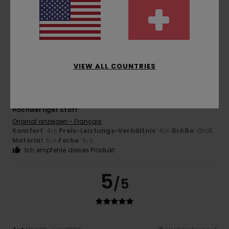
Komfort
: 5
Preis-Leistungs-Verhältnis
: 5
Größe
: Groß
/5
/5
Material
: 5
Farbe
: 5
/5
/5
Ich empfehle dieses Produkt
5
/5
VIEW ALL COUNTRIES
Dimitri
5. Juli 2026
Verifizierter Kauf
Hochwertiger Stoff
Original anzeigen - Français
Komfort
: 4
Preis-Leistungs-Verhältnis
: 4
Größe
: Groß
/5
/5
Material
: 5
Farbe
: 5
/5
/5
Ich empfehle dieses Produkt
5
/5