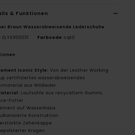
ils & Funktionen
er Braun Wasserabweisende Lederschuhe
e
ELYS300031
Farbcode
cqk0
tionen
lement Iconic Style:
Von der Leather Working
up zertifiziertes wasserabweisendes
rmaterial aus Wildleder
aterial:
Laufsohle aus recyceltem Gummi,
ece-Futter
ement auf Wasserbasis
ulkanisierte Konstruktion
erstärkte Zehenkappe
epolsterter Kragen