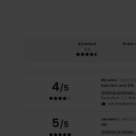
Komfort
Preis
4.5
Nicolas
4. April 20
4
/5
Komfort und Stil
Original anzeigen 
Komfort
: 5
Pre
/5
Ich empfehle d
5
Jerome
18. März 2
/5
Ok!
Original anzeigen 