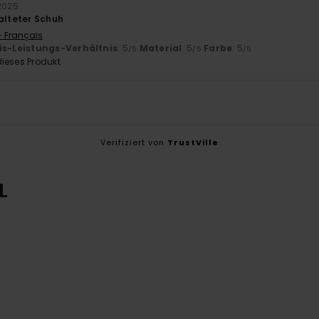
2025
talteter Schuh
- Français
is-Leistungs-Verhältnis
: 5
Material
: 5
Farbe
: 5
/5
/5
/5
ieses Produkt
Verifiziert von
TrustVille
L