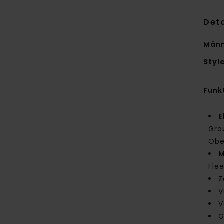
Deta
Männ
Styl
Funk
E
Gro
Obe
M
Fle
Z
V
V
G