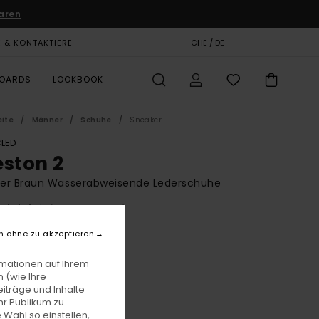
aren
E & KONTAKTIERE
GESCHENKKARTE
CHE / DE
SHOPS
BOARDS
LOOKBOOK
eite
Männer
Schuhe
Sneaker
LED
eston 2
er Braun Wasserabweisende Lederschuhe
(12 Bewertungen)
BONUS
n ohne zu akzeptieren
F 89,00
rmationen auf Ihrem
 (wie Ihre
iträge und Inhalte
Sepia
e
hr Publikum zu
 Wahl so einstellen,