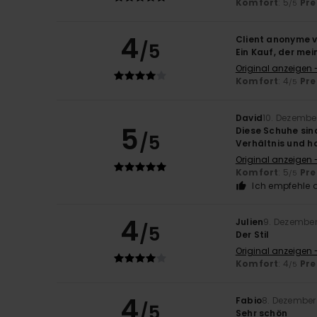
Komfort
: 5
Pre
/5
4
Client anonyme v
/5
Ein Kauf, der me
Original anzeigen 
Komfort
: 4
Pre
/5
David
10. Dezembe
5
Diese Schuhe sin
/5
Verhältnis und h
Original anzeigen 
Komfort
: 5
Pre
/5
Ich empfehle d
4
Julien
9. Dezembe
/5
Der Stil
Original anzeigen 
Komfort
: 4
Pre
/5
4
Fabio
8. Dezember
/5
Sehr schön