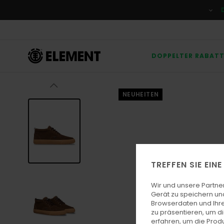
Direkt
zur
Produktinformation
springen
DOPPELTER RABAT
NEUHEITEN
TREFFEN SIE EIN
Wir und unsere Partne
Gerät zu speichern un
Browserdaten und Ihre
zu präsentieren, um d
erfahren, um die Produ