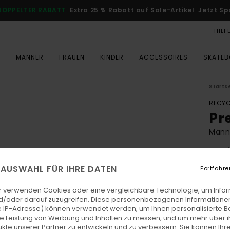
DOPPELTER RABATT
Extra 25 % Rabatt auf Sale-Artikel
Jetzt Sp
HILF
T
MÄNNER
FRAUEN
KINDER
ACCESSOIRES
SKATE
Starts
RECYC
Pr
Männ
4.4
ECO-
E AUSWAHL FÜR IHRE DATEN
Fortfahre
CH
r verwenden Cookies oder eine vergleichbare Technologie, um Info
d/oder darauf zuzugreifen. Diese personenbezogenen Informationen
 IP-Adresse) können verwendet werden, um Ihnen personalisierte Be
Farb
ie Leistung von Werbung und Inhalten zu messen, und um mehr über i
kte unserer Partner zu entwickeln und zu verbessern. Sie können Ihre