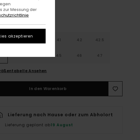
gegen
es zur Messung der
chutzrichtlinie
ies akzeptieren
9
40
40.5
41
42
42.5
3
44
44.5
45
46
47
rößentabelle Ansehen
In den Warenkorb
Lieferung nach Hause oder zum Abholort
Lieferung geplant ab
19 August