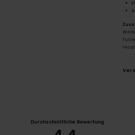
E
A
Zus
Worki
Futt
recy
Ver
Durchschnittliche Bewertung