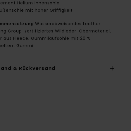
lement Helium Innensohle
ußensohle mit hoher Griffigkeit
ammensetzung
Wasserabweisendes Leather
ng Group-zertifiziertes Wildleder-Obermaterial,
er aus Fleece, Gummilaufsohle mit 20 %
celtem Gummi
sand & Rückversand