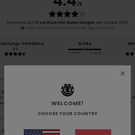
4.4
/5
basierend auf
12 verifizierten Bewertungen
seit Oktober 2025
50% unserer Kunden empfehlen dieses Produkt
-Leistungs-Verhältnis
Größe
Mat
4.5
Zu klein
Zu groß
26
- Français
is-Leistungs-Verhältnis
: 4
Größe
: Perfekte Größe
Material
: 4
Fa
/5
/5
WELCOME!
ieses Produkt
CHOOSE YOUR COUNTRY
026
- Français