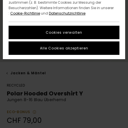
zustimmen (z. B. bestimmte Cookies zur Messung der
Besucherzahlen). Weitere Informationen finden Sie in unserer
:
Cookie-Richtlinie
und
Datenschutzrichtlinie
Cookies verwalten
Alle Cookies akzeptieren
Jacken & Mäntel
RECYCLED
Polar Hooded Overshirt Y
Jungen 8-16 Blau Überhemd
ECO-BONUS
CHF 79,00