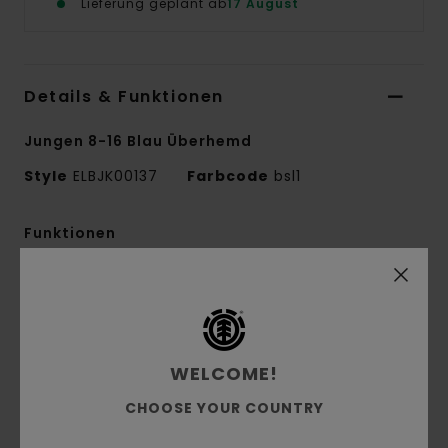
Lieferung geplant ab
17 August
Details & Funktionen
Jungen 8-16 Blau Überhemd
Style
ELBJK00137
Farbcode
bsl1
Funktionen
Stoff:
recyceltes Polyester [280 g/m2]
Lässiger Schnitt
Fleece-Design
Knopfverschluss
WELCOME!
Brusttaschen
CHOOSE YOUR COUNTRY
Abnehmbare Kapuze mit Jersey-Futter
Gewebtes Etikett auf der Brust