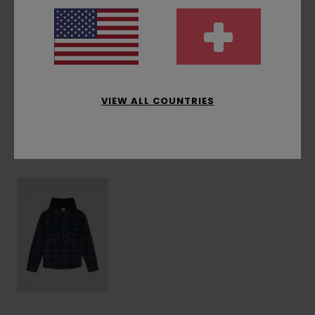
Zusammensetzung
[Hauptstoff] 100 % recyceltes
Polyester
Versand & Rückversand
VIEW ALL COUNTRIES
ZULETZT ANGESEHENE ARTIKEL