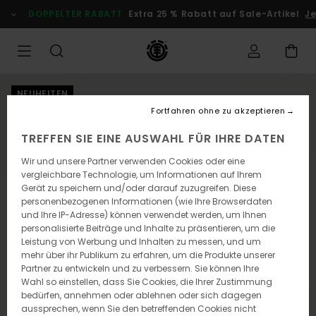
Direkt
DOPPELTER RABATT
Extra 25 % Rabatt auf Sale-Artikel
Jet
zur
Produktinformation
springen
NEUHEITEN
Fortfahren ohne zu akzeptieren
TREFFEN SIE EINE AUSWAHL FÜR IHRE DATEN
Wir und unsere Partner verwenden Cookies oder eine
vergleichbare Technologie, um Informationen auf Ihrem
Gerät zu speichern und/oder darauf zuzugreifen. Diese
personenbezogenen Informationen (wie Ihre Browserdaten
und Ihre IP-Adresse) können verwendet werden, um Ihnen
personalisierte Beiträge und Inhalte zu präsentieren, um die
Leistung von Werbung und Inhalten zu messen, und um
mehr über ihr Publikum zu erfahren, um die Produkte unserer
Partner zu entwickeln und zu verbessern. Sie können Ihre
Wahl so einstellen, dass Sie Cookies, die Ihrer Zustimmung
bedürfen, annehmen oder ablehnen oder sich dagegen
aussprechen, wenn Sie den betreffenden Cookies nicht