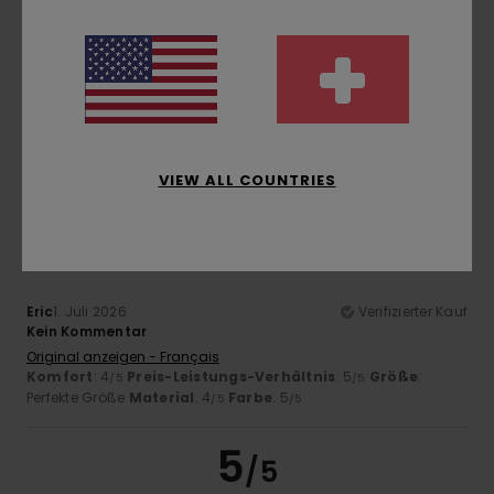
Stephane
2. Juli 2026
Verifizierter Kauf
Es fehlt ein elastischer / eng anliegender Strumpf
Original anzeigen - Français
Komfort
: 4
Preis-Leistungs-Verhältnis
: 4
Größe
: Groß
/5
/5
Material
: 5
Farbe
: 5
/5
/5
VIEW ALL COUNTRIES
4
/5
Eric
1. Juli 2026
Verifizierter Kauf
Kein Kommentar
Original anzeigen - Français
Komfort
: 4
Preis-Leistungs-Verhältnis
: 5
Größe
:
/5
/5
Perfekte Größe
Material
: 4
Farbe
: 5
/5
/5
5
/5