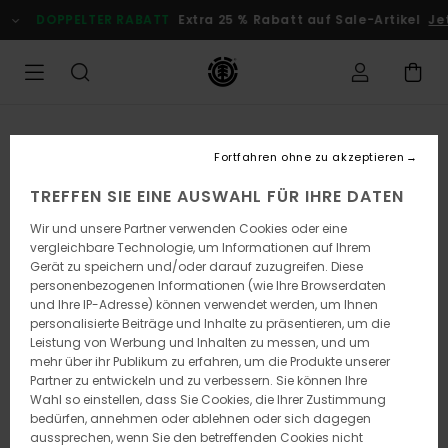
Direkt
DOPPELTER RABATT
Extra 25 % Rabatt auf Sale-Artikel
Je
zur
Produktinformation
springen
Fortfahren ohne zu akzeptieren
TREFFEN SIE EINE AUSWAHL FÜR IHRE DATEN
Wir und unsere Partner verwenden Cookies oder eine
vergleichbare Technologie, um Informationen auf Ihrem
Gerät zu speichern und/oder darauf zuzugreifen. Diese
personenbezogenen Informationen (wie Ihre Browserdaten
und Ihre IP-Adresse) können verwendet werden, um Ihnen
personalisierte Beiträge und Inhalte zu präsentieren, um die
Leistung von Werbung und Inhalten zu messen, und um
mehr über ihr Publikum zu erfahren, um die Produkte unserer
Partner zu entwickeln und zu verbessern. Sie können Ihre
Wahl so einstellen, dass Sie Cookies, die Ihrer Zustimmung
bedürfen, annehmen oder ablehnen oder sich dagegen
aussprechen, wenn Sie den betreffenden Cookies nicht