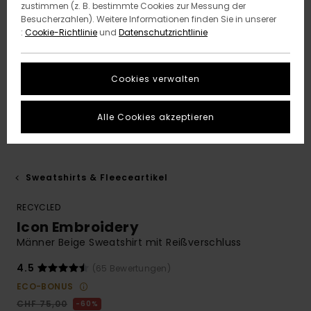
zustimmen (z. B. bestimmte Cookies zur Messung der
Besucherzahlen). Weitere Informationen finden Sie in unserer
:
Cookie-Richtlinie
und
Datenschutzrichtlinie
Cookies verwalten
Alle Cookies akzeptieren
Sweatshirts & Fleeceartikel
RECYCLED
Icon Embroidery
Männer Beige Sweatshirt mit Reißverschluss
4.5
(65 Bewertungen)
ECO-BONUS
CHF 75,00
60%