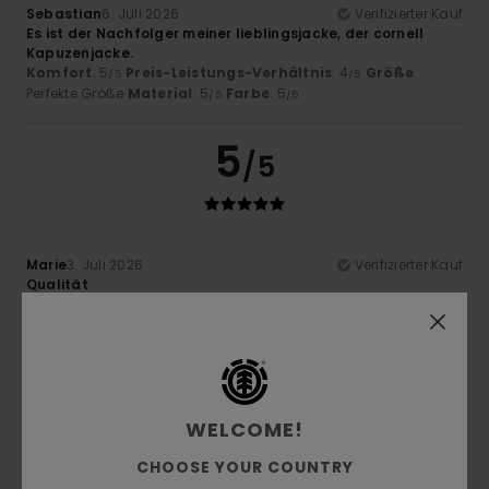
Sebastian
6. Juli 2026
Verifizierter Kauf
Es ist der Nachfolger meiner lieblingsjacke, der cornell
Kapuzenjacke.
Komfort
: 5
Preis-Leistungs-Verhältnis
: 4
Größe
:
/5
/5
Perfekte Größe
Material
: 5
Farbe
: 5
/5
/5
5
/5
Marie
3. Juli 2026
Verifizierter Kauf
Qualität
Original anzeigen - Français
Komfort
: 5
Preis-Leistungs-Verhältnis
: 5
Größe
:
/5
/5
Perfekte Größe
Material
: 5
Farbe
: 5
/5
/5
Ich empfehle dieses Produkt
3
WELCOME!
/5
CHOOSE YOUR COUNTRY