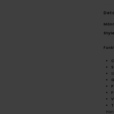
Deta
Männ
Styl
Funk
C
S
S
G
P
F
V
T
Han