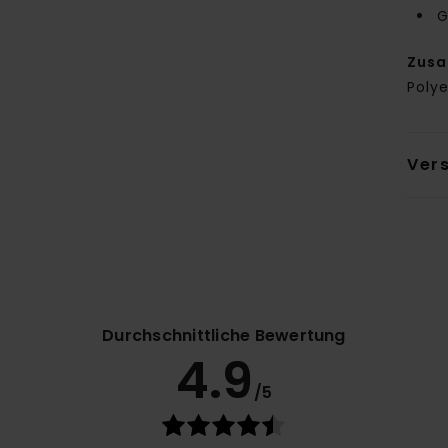
G
Zus
Polye
Ver
Durchschnittliche Bewertung
4.9
/5