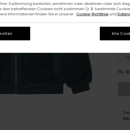
e Ihrer Zustimmung bedürfen, annehmen oder ablehnen oder sich da
 den betreffenden Cookies nicht zustimmen (z. B. bestimmte Cooki
Farb
re Informationen finden Sie in unserer :
Cookie-Richtlinie
und
Datens
walten
Alle Cook
X
G
Die
Kau