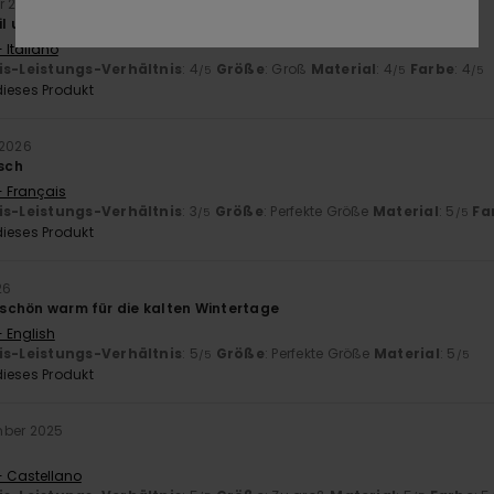
r 2026
til und die Größe passt
 Italiano
is-Leistungs-Verhältnis
: 4
Größe
: Groß
Material
: 4
Farbe
: 4
/5
/5
/5
ieses Produkt
 2026
sch
- Français
is-Leistungs-Verhältnis
: 3
Größe
: Perfekte Größe
Material
: 5
Fa
/5
/5
ieses Produkt
26
, schön warm für die kalten Wintertage
- English
is-Leistungs-Verhältnis
: 5
Größe
: Perfekte Größe
Material
: 5
/5
/5
ieses Produkt
mber 2025
- Castellano