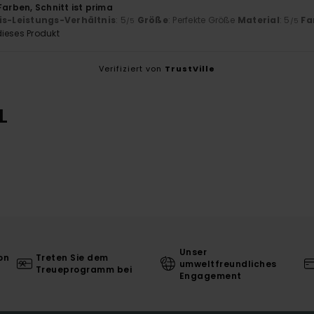
Farben, Schnitt ist prima
is-Leistungs-Verhältnis
: 5
Größe
: Perfekte Größe
Material
: 5
Fa
/5
/5
ieses Produkt
Verifiziert von
TrustVille
L
Unser
on
Treten Sie dem
umweltfreundliches
Treueprogramm bei
Engagement