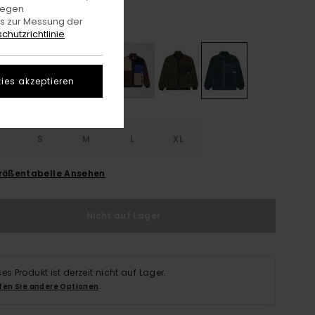
gegen
es zur Messung der
Magical Forest
e
chutzrichtlinie
ies akzeptieren
S
S
M
L
XL
rößentabelle Ansehen
Nicht auf Lager
ses Produkt ist derzeit nicht auf Lager.
fen Sie andere Optionen