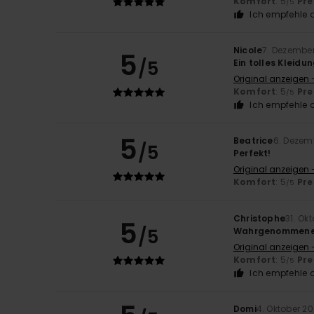
Komfort
: 5
Pre
/5
Ich empfehle d
Nicole
7. Dezembe
5
/5
Ein tolles Kleidu
Original anzeigen -
Komfort
: 5
Pre
/5
Ich empfehle d
5
Beatrice
6. Dezem
/5
Perfekt!
Original anzeigen 
Komfort
: 5
Pre
/5
Christophe
31. Ok
5
/5
Wahrgenommene Q
Original anzeigen 
Komfort
: 5
Pre
/5
Ich empfehle d
Domi
4. Oktober 2