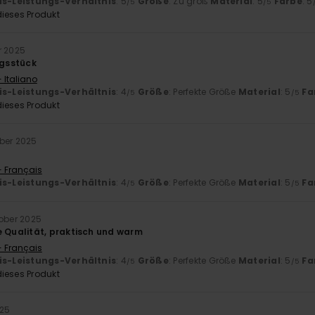
is-Leistungs-Verhältnis
: 5
Größe
: Zu groß
Material
: 5
Farbe
: 5
/5
/5
ieses Produkt
r 2025
ngsstück
 Italiano
is-Leistungs-Verhältnis
: 4
Größe
: Perfekte Größe
Material
: 5
Fa
/5
/5
ieses Produkt
ber 2025
- Français
is-Leistungs-Verhältnis
: 4
Größe
: Perfekte Größe
Material
: 5
Fa
/5
/5
tober 2025
ualität, praktisch und warm
- Français
is-Leistungs-Verhältnis
: 4
Größe
: Perfekte Größe
Material
: 5
Fa
/5
/5
ieses Produkt
025