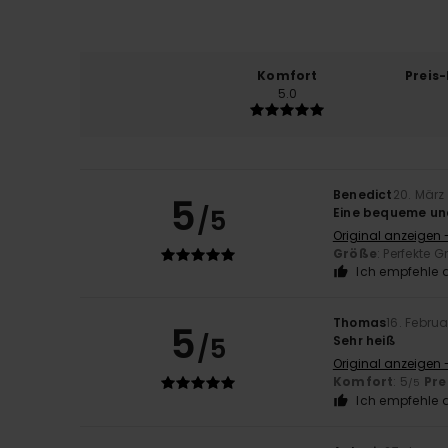
Komfort
Preis
5.0
Benedict
20. März
5
/5
Eine bequeme und
Original anzeigen 
Größe
: Perfekte 
Ich empfehle d
Thomas
16. Febru
5
/5
Sehr heiß
Original anzeigen 
Komfort
: 5
Pre
/5
Ich empfehle d