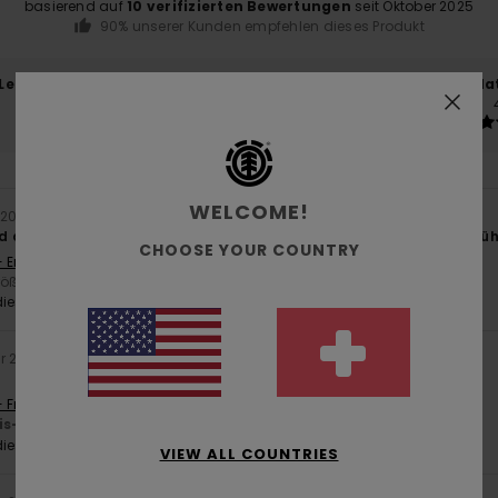
basierend auf
10 verifizierten Bewertungen
seit Oktober 2025
90% unserer Kunden empfehlen dieses Produkt
-Leistungs-Verhältnis
Größe
Mat
4.3
Zu klein
Zu groß
WELCOME!
 2026
 atmungsaktive Jacke, die toll aussieht und sich angenehm anfüh
CHOOSE YOUR COUNTRY
- English
Größe
ieses Produkt
ar 2026
- Français
is-Leistungs-Verhältnis
: 5
Größe
: Klein
Material
: 5
/5
/5
ieses Produkt
VIEW ALL COUNTRIES