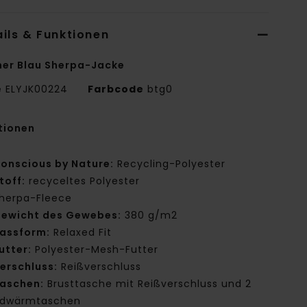
ils & Funktionen
er Blau Sherpa-Jacke
e
ELYJK00224
Farbcode
btg0
tionen
onscious by Nature:
Recycling-Polyester
toff:
recyceltes Polyester
herpa-Fleece
ewicht des Gewebes:
380 g/m2
assform:
Relaxed Fit
utter:
Polyester-Mesh-Futter
erschluss:
Reißverschluss
aschen:
Brusttasche mit Reißverschluss und 2
dwärmtaschen