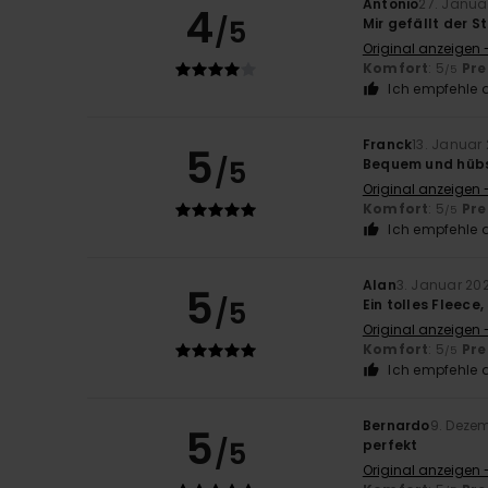
Antonio
27. Janua
4
/5
Mir gefällt der S
Original anzeigen -
Komfort
: 5
Pre
/5
Ich empfehle d
Franck
13. Januar
5
/5
Bequem und hüb
Original anzeigen 
Komfort
: 5
Pre
/5
Ich empfehle d
Alan
3. Januar 20
5
/5
Ein tolles Fleece
Original anzeigen 
Komfort
: 5
Pre
/5
Ich empfehle d
Bernardo
9. Deze
5
/5
perfekt
Original anzeigen 