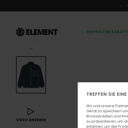
Direkt
zur
Produktinformation
springen
DOPPELTER RABAT
TREFFEN SIE EIN
Wir und unsere Partne
Gerät zu speichern un
Browserdaten und Ihre
VIDEO ANSEHEN
zu präsentieren, um d
erfahren, um die Produ