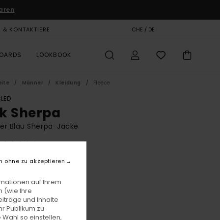
aren
E & KONTAKTIERE
GESCHENKKARTE
CHE / DE
SHOPS
BOARDS
LOOKBOOK
eite
Männer
Kleidung
Fleece
LED
k Sherpa
er Blau Sherpa-Jacke
(10 Bewertungen)
BONUS
n ohne zu akzeptieren
59,00
62%
F 59,99
rmationen auf Ihrem
 (wie Ihre
iträge und Inhalte
hr Publikum zu
LTER RABATT EXTRA 25 %
 Wahl so einstellen,