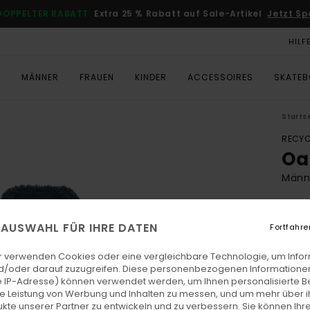
DOPPELTER RABATT
Extra 25 % Rabatt auf Sale-Artikel
Jetzt Sp
HILF
T
MÄNNER
FRAUEN
KINDER
ACCESSOIRES
SKATE
Starts
RECYC
Oa
Männ
4.9
ECO-
E AUSWAHL FÜR IHRE DATEN
Fortfahre
CHF 1
CH
r verwenden Cookies oder eine vergleichbare Technologie, um Info
d/oder darauf zuzugreifen. Diese personenbezogenen Informationen
SALE
 IP-Adresse) können verwendet werden, um Ihnen personalisierte Be
ie Leistung von Werbung und Inhalten zu messen, und um mehr über i
DOPPE
kte unserer Partner zu entwickeln und zu verbessern. Sie können Ihre