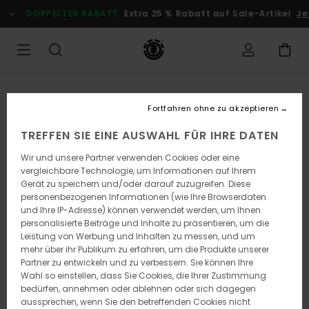
Direkt
DOPPELTER RABATT
Extra 25 % Rabatt auf Sale-Artikel
Jet
zur
Produktinformation
springen
Fortfahren ohne zu akzeptieren
TREFFEN SIE EINE AUSWAHL FÜR IHRE DATEN
Wir und unsere Partner verwenden Cookies oder eine
vergleichbare Technologie, um Informationen auf Ihrem
Gerät zu speichern und/oder darauf zuzugreifen. Diese
personenbezogenen Informationen (wie Ihre Browserdaten
und Ihre IP-Adresse) können verwendet werden, um Ihnen
personalisierte Beiträge und Inhalte zu präsentieren, um die
Leistung von Werbung und Inhalten zu messen, und um
mehr über ihr Publikum zu erfahren, um die Produkte unserer
Partner zu entwickeln und zu verbessern. Sie können Ihre
Wahl so einstellen, dass Sie Cookies, die Ihrer Zustimmung
bedürfen, annehmen oder ablehnen oder sich dagegen
aussprechen, wenn Sie den betreffenden Cookies nicht