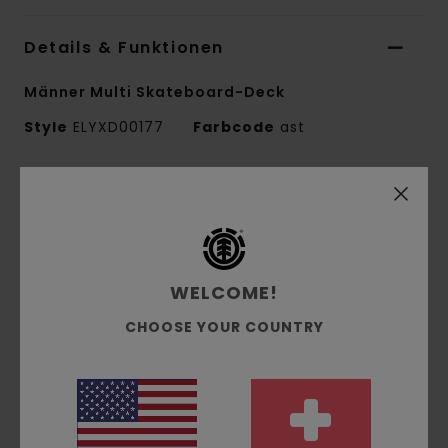
Details & Funktionen
Männer Multi Skateboard-Deck
Style
ELYXD00177
Farbcode
ast
Funktionen
Kollektion:
Mainline-Kollektion
Form:
Pro-Fit
7,875" Option:
WELCOME!
Breite:
7,875" Länge: 31,441" Radstand: 14"
CHOOSE YOUR COUNTRY
Nose: 6,713"
Tail: 6,529"
Weitere Merkmale:
FSC-zertifiziertes
kanadisches Ahornholz
Biologisch hergestellte Schrumpffolie