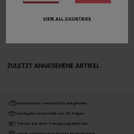
Lack auf Bio-Basis
Zusammensetzung
[Hauptstoff] 100 % Holz
VIEW ALL COUNTRIES
Versand & Rückversand
ZULETZT ANGESEHENE ARTIKEL
Kostenloser Versand für Mitglieder
Rückgabe innerhalb von 30 Tagen
Treten Sie dem Treueprogramm bei
Unser umweltfreundliches Engagement