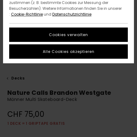
zustimmen (z. B. bestimmte Cookies zur Messung der
Besucherzahlen). Weitere Informationen finden Sie in unserer
:
Cookie-Richtlinie
und
Datenschutzrichtlinie
Cookies verwalten
Alle Cookies akzeptieren
Decks
Nature Calls Brandon Westgate
Männer Multi Skateboard-Deck
CHF 75,00
1 DECK = 1 GRIPTAPE GRATIS