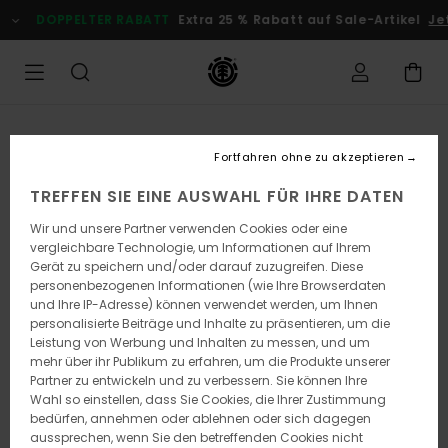
Direkt
DOPPELTER RABATT
Extra 25 % Rabatt auf Sale-Artikel
Jet
zur
Produktinformation
springen
Fortfahren ohne zu akzeptieren
TREFFEN SIE EINE AUSWAHL FÜR IHRE DATEN
Wir und unsere Partner verwenden Cookies oder eine
vergleichbare Technologie, um Informationen auf Ihrem
Gerät zu speichern und/oder darauf zuzugreifen. Diese
personenbezogenen Informationen (wie Ihre Browserdaten
und Ihre IP-Adresse) können verwendet werden, um Ihnen
personalisierte Beiträge und Inhalte zu präsentieren, um die
Leistung von Werbung und Inhalten zu messen, und um
mehr über ihr Publikum zu erfahren, um die Produkte unserer
Partner zu entwickeln und zu verbessern. Sie können Ihre
Wahl so einstellen, dass Sie Cookies, die Ihrer Zustimmung
bedürfen, annehmen oder ablehnen oder sich dagegen
aussprechen, wenn Sie den betreffenden Cookies nicht