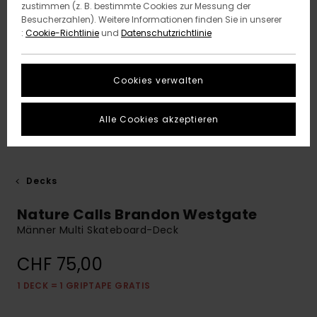
zustimmen (z. B. bestimmte Cookies zur Messung der
Besucherzahlen). Weitere Informationen finden Sie in unserer
:
Cookie-Richtlinie
und
Datenschutzrichtlinie
Cookies verwalten
Alle Cookies akzeptieren
Decks
Nature Calls Brandon Westgate
Männer Multi Skateboard-Deck
CHF 75,00
1 DECK = 1 GRIPTAPE GRATIS