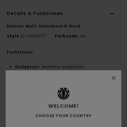
Details & Funktionen
Männer Multi Skateboard-Deck
Style
ELYXD00177
Farbcode
ast
Funktionen
Kollektion:
Mainline-Kollektion
Form:
Pro-Fit
7,875" Option:
Breite:
7,875" Länge: 31,441" Radstand: 14"
Nose: 6,713"
Tail: 6,529"
WELCOME!
Weitere Merkmale:
FSC-zertifiziertes
CHOOSE YOUR COUNTRY
kanadisches Ahornholz
Biologisch hergestellte Schrumpffolie