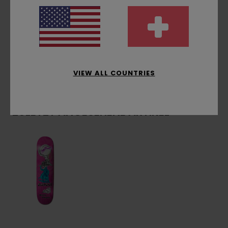
Lack auf Bio-Basis
Zusammensetzung
[Hauptstoff] 100 % Holz
Versand & Rückversand
VIEW ALL COUNTRIES
ZULETZT ANGESEHENE ARTIKEL