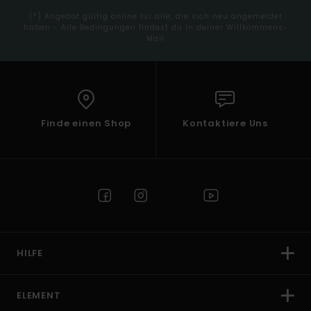
(*) Angebot gültig online für alle, die sich neu angemeldet
haben - Alle Bedingungen findest du in deiner Willkommens-
Mail
Finde einen Shop
Kontaktiere Uns
HILFE
ELEMENT