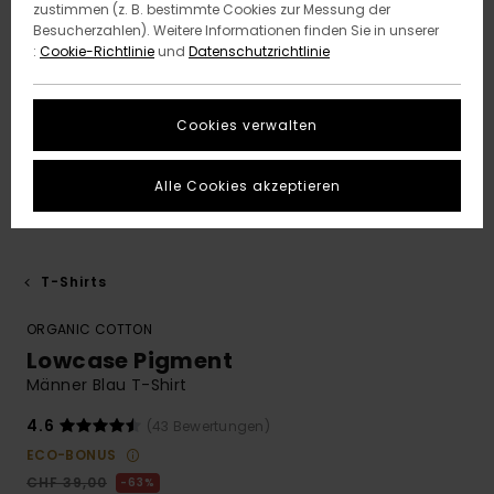
zustimmen (z. B. bestimmte Cookies zur Messung der
Besucherzahlen). Weitere Informationen finden Sie in unserer
:
Cookie-Richtlinie
und
Datenschutzrichtlinie
Cookies verwalten
Alle Cookies akzeptieren
T-Shirts
ORGANIC COTTON
Lowcase Pigment
Männer Blau T-Shirt
4.6
(43 Bewertungen)
ECO-BONUS
CHF 39,00
63%