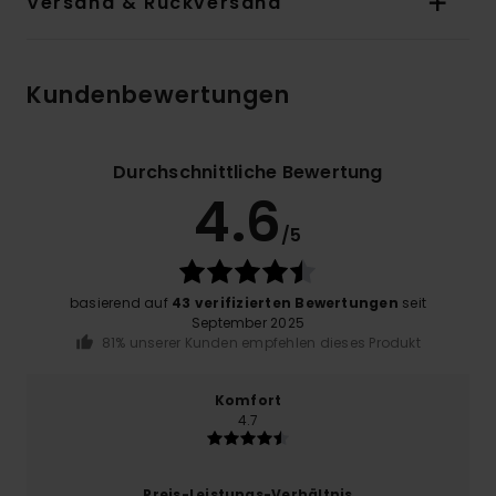
Versand & Rückversand
Kundenbewertungen
Durchschnittliche Bewertung
4.6
/5
basierend auf
43 verifizierten Bewertungen
seit
September 2025
81% unserer Kunden empfehlen dieses Produkt
Komfort
4.7
Preis-Leistungs-Verhältnis