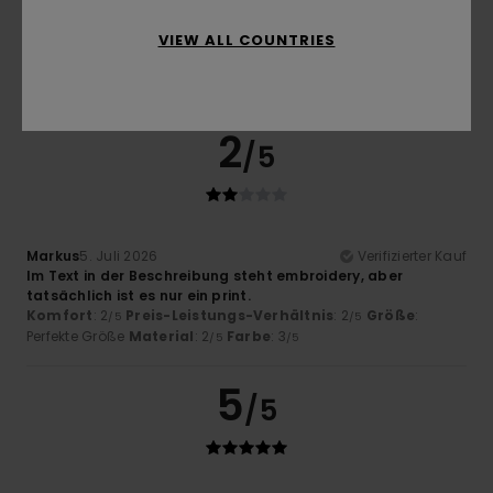
Markus
5. Juli 2026
Verifizierter Kauf
Im Text in der Beschreibung steht embroidery, aber
VIEW ALL COUNTRIES
tatsächlich ist es nur ein print.
Komfort
: 3
Preis-Leistungs-Verhältnis
: 2
Größe
:
/5
/5
Perfekte Größe
Material
: 2
Farbe
: 3
/5
/5
2
/5
Markus
5. Juli 2026
Verifizierter Kauf
Im Text in der Beschreibung steht embroidery, aber
tatsächlich ist es nur ein print.
Komfort
: 2
Preis-Leistungs-Verhältnis
: 2
Größe
:
/5
/5
Perfekte Größe
Material
: 2
Farbe
: 3
/5
/5
5
/5