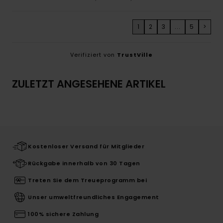
1
2
3
...
5
>
Verifiziert von
TrustVille
ZULETZT ANGESEHENE ARTIKEL
Kostenloser Versand für Mitglieder
Rückgabe innerhalb von 30 Tagen
Treten Sie dem Treueprogramm bei
Unser umweltfreundliches Engagement
100% sichere Zahlung