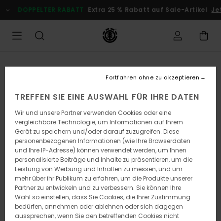
Direkt
DOPPELTER RABATT
Extra 25 % Rabatt auf Sale-Artikel
Je
zur
Produktinformation
springen
Fortfahren ohne zu akzeptieren
TREFFEN SIE EINE AUSWAHL FÜR IHRE DATEN
Wir und unsere Partner verwenden Cookies oder eine
vergleichbare Technologie, um Informationen auf Ihrem
Gerät zu speichern und/oder darauf zuzugreifen. Diese
personenbezogenen Informationen (wie Ihre Browserdaten
und Ihre IP-Adresse) können verwendet werden, um Ihnen
personalisierte Beiträge und Inhalte zu präsentieren, um die
Leistung von Werbung und Inhalten zu messen, und um
mehr über ihr Publikum zu erfahren, um die Produkte unserer
Partner zu entwickeln und zu verbessern. Sie können Ihre
Wahl so einstellen, dass Sie Cookies, die Ihrer Zustimmung
bedürfen, annehmen oder ablehnen oder sich dagegen
aussprechen, wenn Sie den betreffenden Cookies nicht