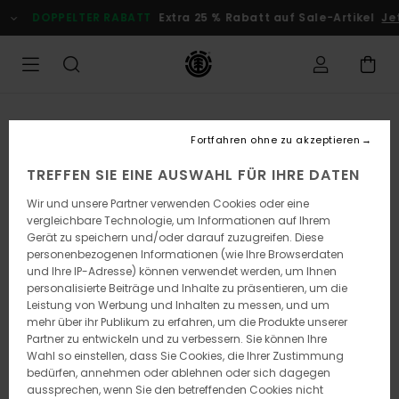
Direkt
DOPPELTER RABATT
Extra 25 % Rabatt auf Sale-Artikel
Je
zur
Produktinformation
springen
Fortfahren ohne zu akzeptieren
TREFFEN SIE EINE AUSWAHL FÜR IHRE DATEN
Wir und unsere Partner verwenden Cookies oder eine
vergleichbare Technologie, um Informationen auf Ihrem
Gerät zu speichern und/oder darauf zuzugreifen. Diese
personenbezogenen Informationen (wie Ihre Browserdaten
und Ihre IP-Adresse) können verwendet werden, um Ihnen
personalisierte Beiträge und Inhalte zu präsentieren, um die
Leistung von Werbung und Inhalten zu messen, und um
mehr über ihr Publikum zu erfahren, um die Produkte unserer
Partner zu entwickeln und zu verbessern. Sie können Ihre
Wahl so einstellen, dass Sie Cookies, die Ihrer Zustimmung
bedürfen, annehmen oder ablehnen oder sich dagegen
aussprechen, wenn Sie den betreffenden Cookies nicht