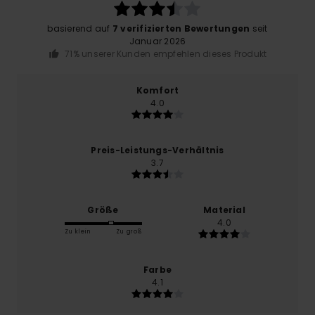
basierend auf
7 verifizierten Bewertungen
seit
Januar 2026
71% unserer Kunden empfehlen dieses Produkt
Komfort
4.0
Preis-Leistungs-Verhältnis
3.7
Größe
Material
4.0
Zu klein
Zu groß
Farbe
4.1