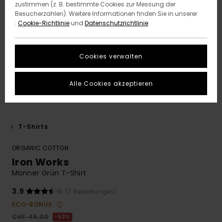
zustimmen (z. B. bestimmte Cookies zur Messung der
Besucherzahlen). Weitere Informationen finden Sie in unserer
:
Cookie-Richtlinie
und
Datenschutzrichtlinie
Cookies verwalten
Alle Cookies akzeptieren
T-Shirts
ORGANIC COTTON
Iron Works
Männer Grün T-Shirt
3.9
(7 Bewertungen)
ECO-BONUS
CHF 45,00
63%