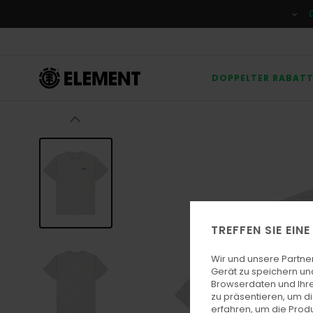
Direkt
zur
Produktinformation
springen
DOPPELTER RABAT
TREFFEN SIE EIN
Wir und unsere Partne
Gerät zu speichern un
Browserdaten und Ihre
zu präsentieren, um d
erfahren, um die Produ