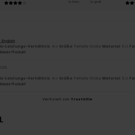
Zu klein
Zu groß
- English
is-Leistungs-Verhältnis
: 4
Größe
: Perfekte Größe
Material
: 5
Fa
/5
/5
ieses Produkt
2026
is-Leistungs-Verhältnis
: 4
Größe
: Perfekte Größe
Material
: 5
Fa
/5
/5
ieses Produkt
Verifiziert von
TrustVille
L