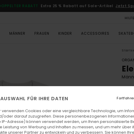
DOPPELTER RABATT
Extra 25 % Rabatt auf Sale-Artikel
Jetzt Sp
HILF
T
MÄNNER
FRAUEN
KINDER
ACCESSOIRES
SKATE
Starts
ORGAN
El
Männe
5.0
ECO-
E AUSWAHL FÜR IHRE DATEN
Fortfahre
CHF 3
CHF
r verwenden Cookies oder eine vergleichbare Technologie, um Info
d/oder darauf zuzugreifen. Diese personenbezogenen Informationen
SALE
 IP-Adresse) können verwendet werden, um Ihnen personalisierte Be
ie Leistung von Werbung und Inhalten zu messen, und um mehr über i
DOPPE
kte unserer Partner zu entwickeln und zu verbessern. Sie können Ihre