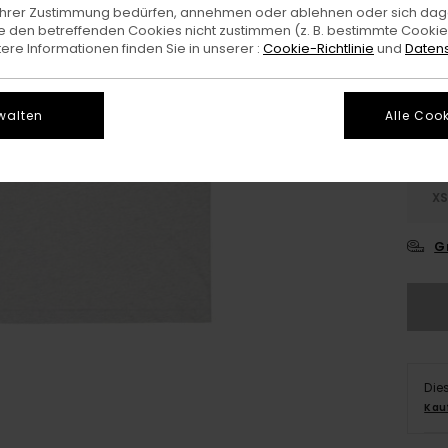
e Ihrer Zustimmung bedürfen, annehmen oder ablehnen oder sich da
 den betreffenden Cookies nicht zustimmen (z. B. bestimmte Cooki
Farb
re Informationen finden Sie in unserer :
Cookie-Richtlinie
und
Datens
walten
Alle Cook
X
G
Die
Kau