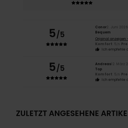
Conor
2. Juni 2026
5
/5
Bequem
Original anzeigen 
Komfort
: 5
Pre
/5
Ich empfehle d
5
Andreas
12. März 
/5
Top
Komfort
: 5
Pre
/5
Ich empfehle d
ZULETZT ANGESEHENE ARTIKE