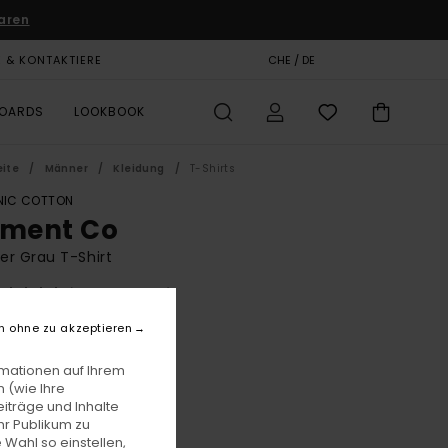
aren
E & KONTAKTIERE
GESCHENKKARTE
CHE / DE
SHOPS
BOARDS
LOOKBOOK
eite
Männer
Kleidung
T-Shirts
IC COTTON
ement Co
r Grau T-Shirt
(2 Bewertungen)
BONUS
n ohne zu akzeptieren
9,00
63%
 14,62
rmationen auf Ihrem
 (wie Ihre
iträge und Inhalte
hr Publikum zu
LTER RABATT EXTRA 25 %
 Wahl so einstellen,