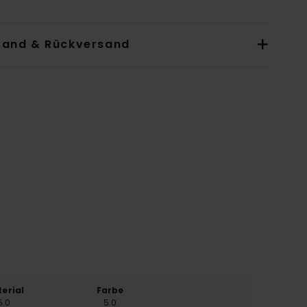
sand & Rückversand
erial
Farbe
5.0
5.0