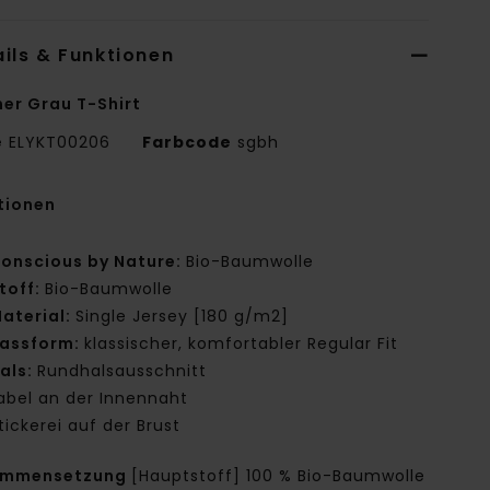
ils & Funktionen
er Grau T-Shirt
e
ELYKT00206
Farbcode
sgbh
tionen
onscious by Nature:
Bio-Baumwolle
toff:
Bio-Baumwolle
aterial:
Single Jersey [180 g/m2]
assform:
klassischer, komfortabler Regular Fit
als:
Rundhalsausschnitt
abel an der Innennaht
tickerei auf der Brust
ammensetzung
[Hauptstoff] 100 % Bio-Baumwolle