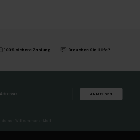
100% sichere Zahlung
Brauchen Sie Hilfe?
ANMELDEN
in deiner Willkommens-Mail