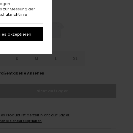
gegen
es zur Messung der
Mid Grey Heather
e
chutzrichtlinie
ies akzeptieren
S
S
M
L
XL
rößentabelle Ansehen
Nicht auf Lager
ses Produkt ist derzeit nicht auf Lager.
fen Sie andere Optionen