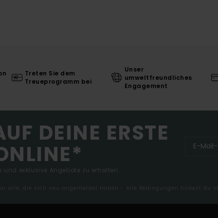
Unser
on
Treten Sie dem
umweltfreundliches
Treueprogramm bei
Engagement
AUF DEINE ERSTE
ONLINE*
 und exklusive Angebote zu erhalten.
 für alle, die sich neu angemeldet haben - Alle Bedingungen findest du 