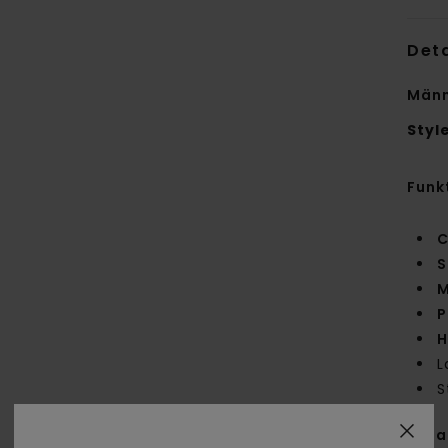
Deta
Männ
Styl
Funk
C
S
M
P
H
L
S
Zus